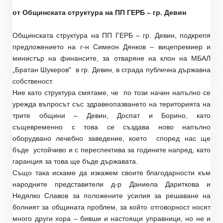
от Общинската структура на ПП ГЕРБ – гр. Девин
Общинската структура на ПП ГЕРБ – гр. Девин, подкрепя
предложението на г-н Симеон Дянков – вицепремиер и
министър на финансите, за отваряне на клон на МБАЛ
„Братан Шукеров"
в гр. Девин, в сграда публична държавна
собственост.
Ние като структура смятаме, че
по този начин напълно се
урежда въпросът със здравеопазването на територията на
трите общини – Девин, Доспат и Борино, като
същевременно с това се създава ново напълно
оборудвано лечебно заведение, което
според нас ще
бъде
устойчиво и с переспектива за годините напред, като
гаранция за това ще бъде държавата.
Също така искаме да изкажем своите благодарности към
народните представители д-р Даниела Дариткова и
Недялко Славов за положените усилия за решаване на
болният за общината проблем, за който отговорност носят
много други хора – бивши и настоящи управници, но не и