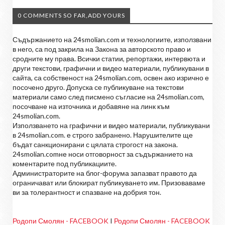
0 COMMENTS SO FAR,ADD YOURS
Съдържанието на 24smolian.com и технологиите, използвани
в него, са под закрила на Закона за авторското право и
сродните му права. Всички статии, репортажи, интервюта и
други текстови, графични и видео материали, публикувани в
сайта, са собственост на 24smolian.com, освен ако изрично е
посочено друго. Допуска се публикуване на текстови
материали само след писмено съгласие на 24smolian.com,
посочване на източника и добавяне на линк към
24smolian.com.
Използването на графични и видео материали, публикувани
в 24smolian.com. е строго забранено. Нарушителите ще
бъдат санкционирани с цялата строгост на закона.
24smolian.comне носи отговорност за съдържанието на
коментарите под публикациите.
Администраторите на блог-форума запазват правото да
ограничават или блокират публикуването им. Призоваваме
ви за толерантност и спазване на добрия тон.
Родопи Смолян - FACEBOOK
I
Родопи Смолян - FACEBOOK