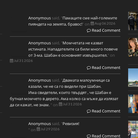
Anonymous
said, "
Памаците сме най-големите
Aug 06 2026
пияндета на земята, бравос!
" on
Read Comment
Anonymous
said, "
Момчетата не казват
истината. Нападателите са били много повече
от 3-ма. Шабан е основният извършител.
" on
Jul 31 2026
Read Comment
Anonymous
said, "
Двамата малоумници са
казали, че не са го видели при Шабан.
Има свидетели, които твърдят , че Шабан е
бутнал момчето в дерето. Ама колко са мъже да излязат
Jul 31 2026
да си кажат, не знам.
" on
Read Comment
Anonymous
said, "
Ревизия!
Jul 29 2026
" on
Read Comment