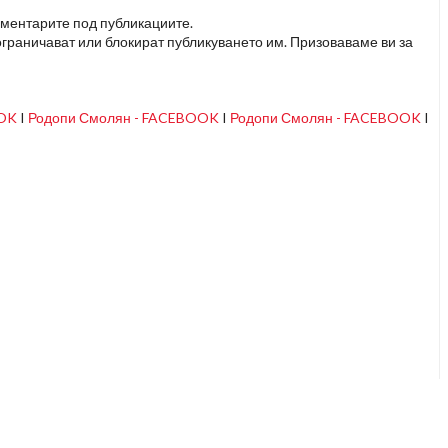
оментарите под публикациите.
граничават или блокират публикуването им. Призоваваме ви за
OOK
I
Родопи Смолян - FACEBOOK
I
Родопи Смолян - FACEBOOK
I