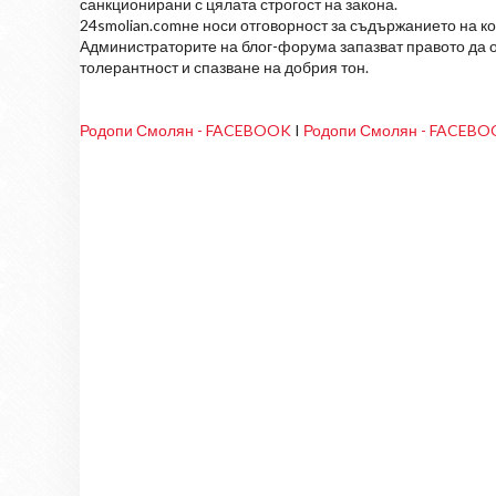
санкционирани с цялата строгост на закона.
24smolian.comне носи отговорност за съдържанието на к
Администраторите на блог-форума запазват правото да о
толерантност и спазване на добрия тон.
Родопи Смолян - FACEBOOK
I
Родопи Смолян - FACEB