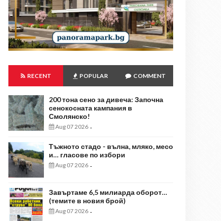
RECENT
POPULAR
COMMENT
200 тона сено за дивеча: Започна
сенокосната кампания в
Смолянско!
Aug 07 2026
-
Тъжното стадо - вълна, мляко, месо
и… гласове по избори
Aug 07 2026
-
Завъртаме 6,5 милиарда оборот…
(темите в новия брой)
Aug 07 2026
-