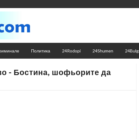
риминале
Политика
24Rodopi
24Shumen
24Bulg
о - Бостина, шофьорите да