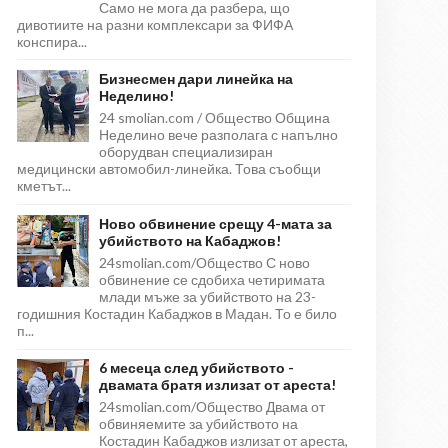
Само не мога да разбера, що
дивотиите на разни комплексари за ФИФА
конспира...
Бизнесмен дари линейка на
Неделино!
24 smolian.com / Общество Община
Неделино вече разполага с напълно
оборудван специализиран
медицински автомобил-линейка. Това съобщи
кметът...
Ново обвинение срещу 4-мата за
убийството на Кабаджов!
24smolian.com/Общество С ново
обвинение се сдобиха четиримата
млади мъже за убийството на 23-
годишния Костадин Кабаджов в Мадан. То е било
п...
6 месеца след убийството -
двамата братя излизат от ареста!
24smolian.com/Общество Двама от
обвиняемите за убийството на
Костадин Кабаджов излизат от ареста,