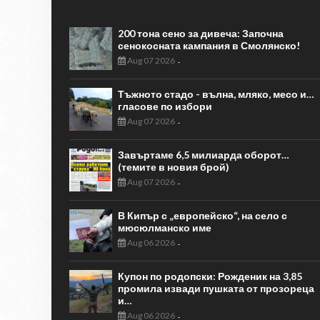
200 тона сено за дивеча: Започна
сенокосната кампания в Смолянско!
Aug 07 2026
-
Тъжното стадо - вълна, мляко, месо и…
гласове по избори
Aug 07 2026
-
Завъртаме 6,5 милиарда оборот…
(темите в новия брой)
Aug 07 2026
-
В Кипър с „европейско“, на село с
мюсюлманско име
Aug 06 2026
-
Купон по родопски: Рожденик на 3,85
промила извади пушката от прозореца
и…
Aug 06 2026
-