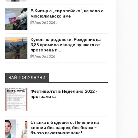
В Кипър с „европейско“, на село с
мюсюлманско име
Aug 06 2026
-
Купон по родопски: Рожденик на
3,85 промила извади пушката от
прозореца и…
Aug 06 2026
-
НАЙ-ПОПУЛЯРНИ
Фестивалът в Неделино`2022 -
програмата
Стъпка в бъдещето: Лечение на
хернии без разрез, без болка –
бързо възстановяване!