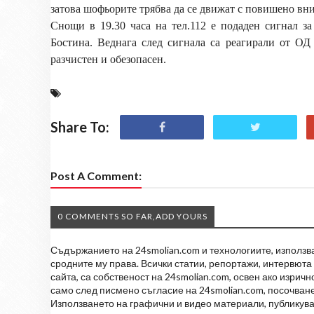
затова шофьорите трябва да се движат с повишено в
Снощи в 19.30 часа на тел.112 е подаден сигнал з
Бостина. Веднага след сигнала са реагирали от О
разчистен и обезопасен.
Share To:
Post A Comment:
0 COMMENTS SO FAR,ADD YOURS
Съдържанието на 24smolian.com и технологиите, използван
сродните му права. Всички статии, репортажи, интервюта 
сайта, са собственост на 24smolian.com, освен ако изрич
само след писмено съгласие на 24smolian.com, посочване
Използването на графични и видео материали, публикува