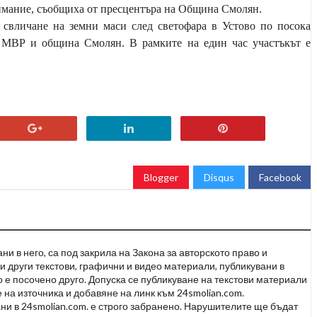
нимание, съобщиха от пресцентъра на Община Смолян.
а свличане на земни маси след светофара в Устово по посока
Д МВР и община Смолян. В рамките на един час участъкът е
Blogger
Disqus
Facebook
и в него, са под закрила на Закона за авторското право и
и други текстови, графични и видео материали, публикувани в
но е посочено друго. Допуска се публикуване на текстови материали
 на източника и добавяне на линк към 24smolian.com.
ни в 24smolian.com. е строго забранено. Нарушителите ще бъдат