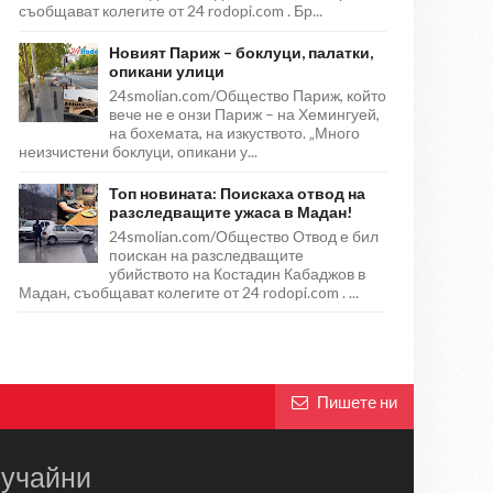
съобщават колегите от 24 rodopi.com . Бр...
Новият Париж – боклуци, палатки,
опикани улици
24smolian.com/Общество Париж, който
вече не е онзи Париж – на Хемингуей,
на бохемата, на изкуството. „Много
неизчистени боклуци, опикани у...
Топ новината: Поискаха отвод на
разследващите ужаса в Мадан!
24smolian.com/Общество Отвод е бил
поискан на разследващите
убийството на Костадин Кабаджов в
Мадан, съобщават колегите от 24 rodopi.com . ...
Пишете ни
учайни