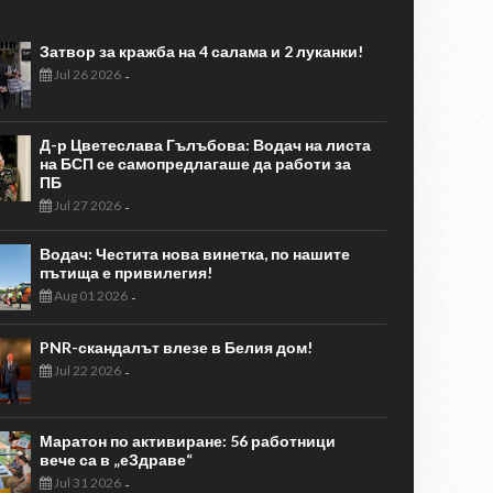
Затвор за кражба на 4 салама и 2 луканки!
Jul 26 2026
-
Д-р Цветеслава Гълъбова: Водач на листа
на БСП се самопредлагаше да работи за
ПБ
Jul 27 2026
-
Водач: Честита нова винетка, по нашите
пътища е привилегия!
Aug 01 2026
-
PNR-скандалът влезе в Белия дом!
Jul 22 2026
-
Маратон по активиране: 56 работници
вече са в „еЗдраве“
Jul 31 2026
-