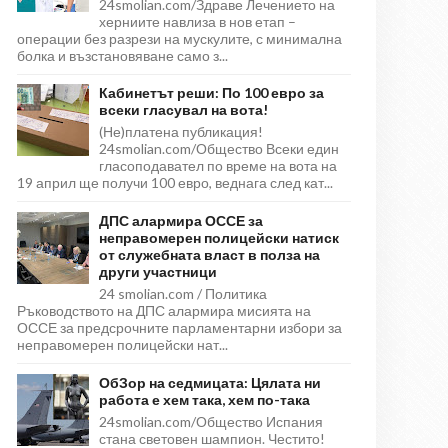
24smolian.com/Здраве Лечението на
херниите навлиза в нов етап –
операции без разрези на мускулите, с минимална
болка и възстановяване само з...
Кабинетът реши: По 100 евро за
всеки гласувал на вота!
(Не)платена публикация!
24smolian.com/Общество Всеки един
гласоподавател по време на вота на
19 април ще получи 100 евро, веднага след кат...
ДПС алармира ОССЕ за
неправомерен полицейски натиск
от служебната власт в полза на
други участници
24 smolian.com / Политика
Ръководството на ДПС алармира мисията на
ОССЕ за предсрочните парламентарни избори за
неправомерен полицейски нат...
ОбЗор на седмицата: Цялата ни
работа е хем така, хем по-така
24smolian.com/Общество Испания
стана световен шампион. Честито!