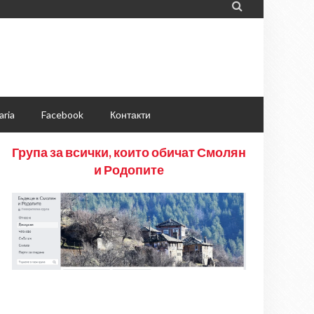

aria
Facebook
Контакти
Група за всички, които обичат Смолян
и Родопите