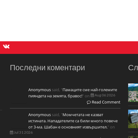
Последни коментари
Сл
Anonymous
said, "
Памаците сме най-големите
Aug 06 2026
пияндета на земята, бравос!
" on
Read Comment
Anonymous
said, "
Момчетата не казват
истината. Нападателите са били много повече
от 3-ма. Шабан е основният извършител.
" on
Jul 31 2026