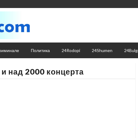
риминале
Политика
24Rodopi
24Shumen
24Bulg
 и над 2000 концерта