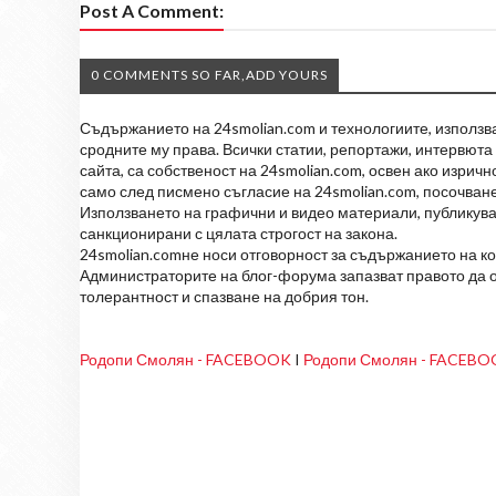
Post A Comment:
0 COMMENTS SO FAR,ADD YOURS
Съдържанието на 24smolian.com и технологиите, използван
сродните му права. Всички статии, репортажи, интервюта 
сайта, са собственост на 24smolian.com, освен ако изрич
само след писмено съгласие на 24smolian.com, посочване
Използването на графични и видео материали, публикува
санкционирани с цялата строгост на закона.
24smolian.comне носи отговорност за съдържанието на к
Администраторите на блог-форума запазват правото да о
толерантност и спазване на добрия тон.
Родопи Смолян - FACEBOOK
I
Родопи Смолян - FACEB