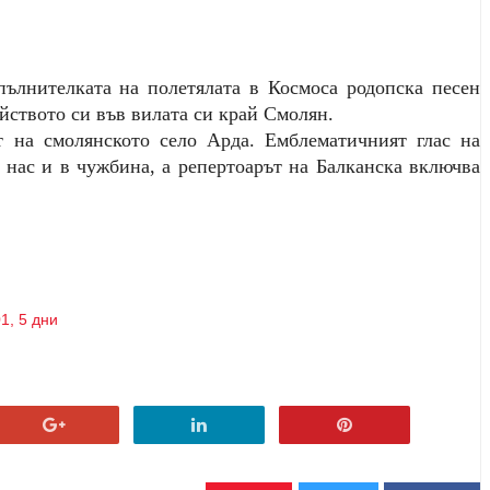
пълнителката на полетялата в Космоса родопска песен
йството си във вилата си край Смолян.
т на смолянското село Арда. Емблематичният глас на
у нас и в чужбина, а репертоарът на Балканска включва
1, 5 дни