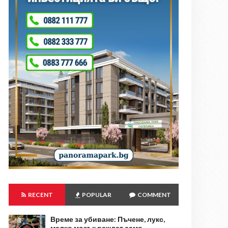
RECENT
POPULAR
COMMENT
Време за убиване: Пъчене, лукс,
малко мозък раждат само