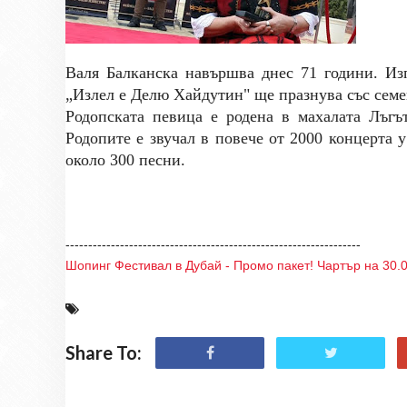
Валя Балканска навършва днес 71 години. Из
„Излел е Делю Хайдутин" ще празнува със семе
Родопската певица е родена в махалата Лъгъ
Родопите е звучал в повече от 2000 концерта 
около 300 песни.
-----------------------------------------------------------------
Шопинг Фестивал в Дубай - Промо пакет! Чартър на 30.0
Share To: