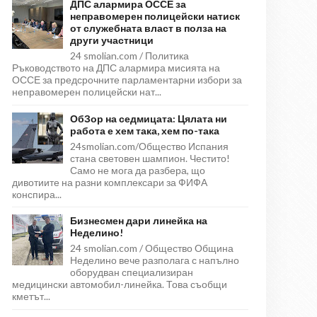
ДПС алармира ОССЕ за
неправомерен полицейски натиск
от служебната власт в полза на
други участници
24 smolian.com / Политика
Ръководството на ДПС алармира мисията на
ОССЕ за предсрочните парламентарни избори за
неправомерен полицейски нат...
ОбЗор на седмицата: Цялата ни
работа е хем така, хем по-така
24smolian.com/Общество Испания
стана световен шампион. Честито!
Само не мога да разбера, що
дивотиите на разни комплексари за ФИФА
конспира...
Бизнесмен дари линейка на
Неделино!
24 smolian.com / Общество Община
Неделино вече разполага с напълно
оборудван специализиран
медицински автомобил-линейка. Това съобщи
кметът...