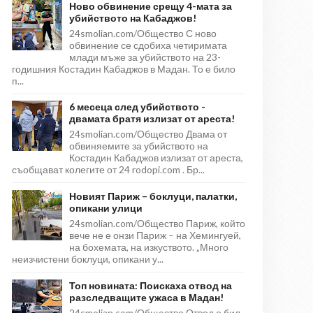
Ново обвинение срещу 4-мата за
убийството на Кабаджов!
24smolian.com/Общество С ново
обвинение се сдобиха четиримата
млади мъже за убийството на 23-
годишния Костадин Кабаджов в Мадан. То е било
п...
6 месеца след убийството -
двамата братя излизат от ареста!
24smolian.com/Общество Двама от
обвиняемите за убийството на
Костадин Кабаджов излизат от ареста,
съобщават колегите от 24 rodopi.com . Бр...
Новият Париж – боклуци, палатки,
опикани улици
24smolian.com/Общество Париж, който
вече не е онзи Париж – на Хемингуей,
на бохемата, на изкуството. „Много
неизчистени боклуци, опикани у...
Топ новината: Поискаха отвод на
разследващите ужаса в Мадан!
24smolian.com/Общество Отвод е бил