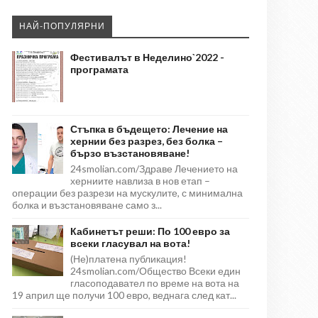
НАЙ-ПОПУЛЯРНИ
Фестивалът в Неделино`2022 -
програмата
Стъпка в бъдещето: Лечение на
хернии без разрез, без болка –
бързо възстановяване!
24smolian.com/Здраве Лечението на
херниите навлиза в нов етап –
операции без разрези на мускулите, с минимална
болка и възстановяване само з...
Кабинетът реши: По 100 евро за
всеки гласувал на вота!
(Не)платена публикация!
24smolian.com/Общество Всеки един
гласоподавател по време на вота на
19 април ще получи 100 евро, веднага след кат...