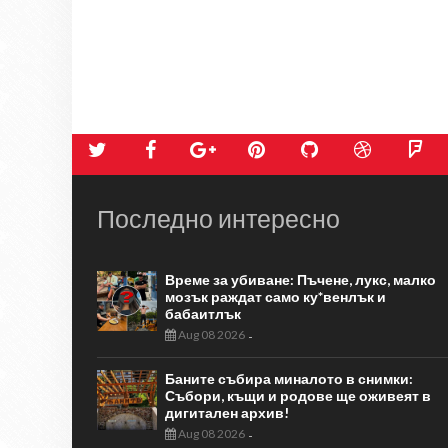
Последно интересно
Време за убиване: Пъчене, лукс, малко
мозък раждат само ку*венлък и
бабаитлък
Aug 08 2026
-
Баните събира миналото в снимки:
Събори, къщи и родове ще оживеят в
дигитален архив!
Aug 08 2026
-