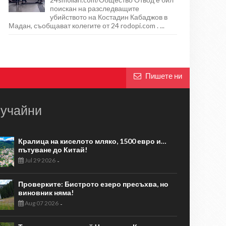
поискан на разследващите
убийството на Костадин Кабаджов в
Мадан, съобщават колегите от 24 rodopi.com . ...
Пишете ни
учайни
Кралица на киселото мляко, 1500 евро и…
пътуване до Китай!
Jul 29 2026
-
Проверките: Бистрото езеро пресъхва, но
виновник няма!
Aug 07 2026
-