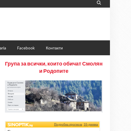

aria
Facebook
Контакти
Група за всички, които обичат Смолян
и Родопите