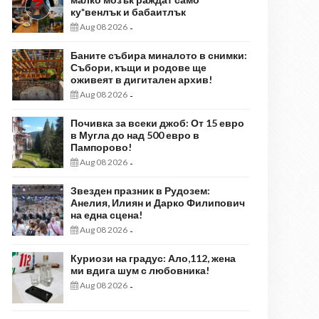
ку*венлък и бабаитлък
Aug 08 2026
-
Баните събира миналото в снимки:
Събори, къщи и родове ще
оживеят в дигитален архив!
Aug 08 2026
-
Почивка за всеки джоб: От 15 евро
в Мугла до над 500 евро в
Пампорово!
Aug 08 2026
-
Звезден празник в Рудозем:
Анелия, Илиян и Дарко Филипович
на една сцена!
Aug 08 2026
-
Куриози на градус: Ало,112, жена
ми вдига шум с любовника!
Aug 08 2026
-