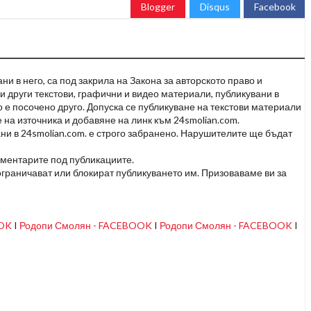
Blogger
Disqus
Facebook
и в него, са под закрила на Закона за авторското право и
и други текстови, графични и видео материали, публикувани в
но е посочено друго. Допуска се публикуване на текстови материали
 на източника и добавяне на линк към 24smolian.com.
ни в 24smolian.com. е строго забранено. Нарушителите ще бъдат
оментарите под публикациите.
граничават или блокират публикуването им. Призоваваме ви за
OOK
I
Родопи Смолян - FACEBOOK
I
Родопи Смолян - FACEBOOK
I