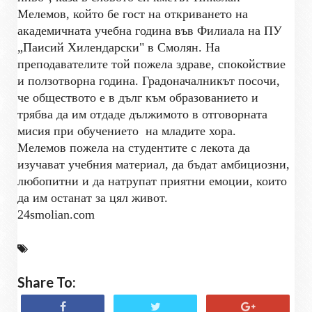
Мелемов, който бе гост на откриването на
академичната учебна година във Филиала на ПУ
„Паисий Хилендарски" в Смолян. На
преподавателите той пожела здраве, спокойствие
и ползотворна година. Градоначалникът посочи,
че обществото е в дълг към образованието и
трябва да им отдаде дължимото в отговорната
мисия при обучението
на младите хора.
Мелемов пожела на студентите с лекота да
изучават учебния материал, да бъдат амбициозни,
любопитни и да натрупат приятни емоции, които
да им останат за цял живот.
24smolian.com
Share To: