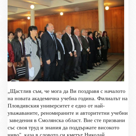
„Щастлив съм, че мога да Ви поздравя с началото
на новата академична учебна година. Филиалът на
Пловдивския университет е едно от най-
уважаваните, реномираните и авторитетни учебни
заведения в Смолянска област. Вие сте призвани
със своя труд и знания да поддържате високото
ниво", каза в словото си кметът Николай