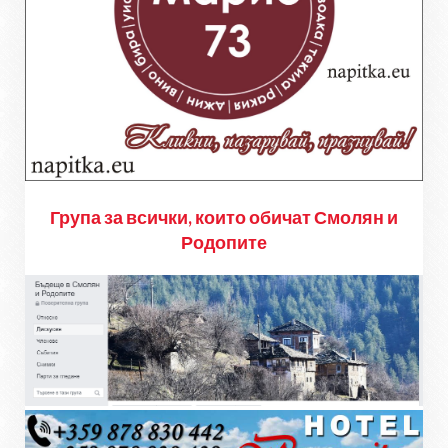
Група за всички, които обичат Смолян и
Родопите