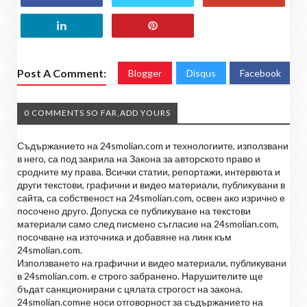
Post A Comment:
Blogger
Disqus
Facebook
0 COMMENTS SO FAR,ADD YOURS
Съдържанието на 24smolian.com и технологиите, използвани
в него, са под закрила на Закона за авторското право и
сродните му права. Всички статии, репортажи, интервюта и
други текстови, графични и видео материали, публикувани в
сайта, са собственост на 24smolian.com, освен ако изрично е
посочено друго. Допуска се публикуване на текстови
материали само след писмено съгласие на 24smolian.com,
посочване на източника и добавяне на линк към
24smolian.com.
Използването на графични и видео материали, публикувани
в 24smolian.com. е строго забранено. Нарушителите ще
бъдат санкционирани с цялата строгост на закона.
24smolian.comне носи отговорност за съдържанието на