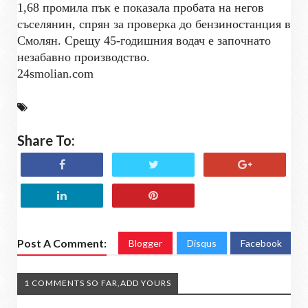
1,68 промила пък е показала пробата на негов
съселянин, спрян за проверка до бензиностанция в
Смолян. Срещу 45-годишния водач е започнато
незабавно производство.
24smolian.com
Share To:
Post A Comment:
Blogger
Disqus
Facebook
1 COMMENTS SO FAR,ADD YOURS