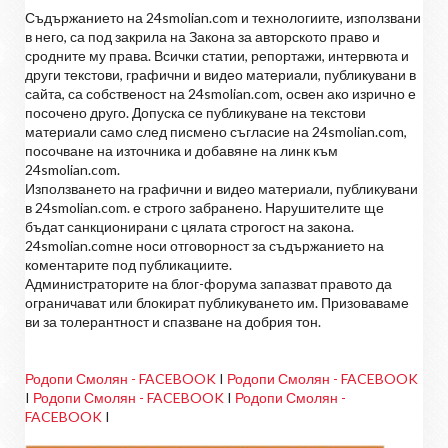
Съдържанието на 24smolian.com и технологиите, използвани
в него, са под закрила на Закона за авторското право и
сродните му права. Всички статии, репортажи, интервюта и
други текстови, графични и видео материали, публикувани в
сайта, са собственост на 24smolian.com, освен ако изрично е
посочено друго. Допуска се публикуване на текстови
материали само след писмено съгласие на 24smolian.com,
посочване на източника и добавяне на линк към
24smolian.com.
Използването на графични и видео материали, публикувани
в 24smolian.com. е строго забранено. Нарушителите ще
бъдат санкционирани с цялата строгост на закона.
24smolian.comне носи отговорност за съдържанието на
коментарите под публикациите.
Администраторите на блог-форума запазват правото да
ограничават или блокират публикуването им. Призоваваме
ви за толерантност и спазване на добрия тон.
Родопи Смолян - FACEBOOK
I
Родопи Смолян - FACEBOOK
I
Родопи Смолян - FACEBOOK
I
Родопи Смолян -
FACEBOOK
I