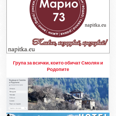
Група за всички, които обичат Смолян и
Родопите