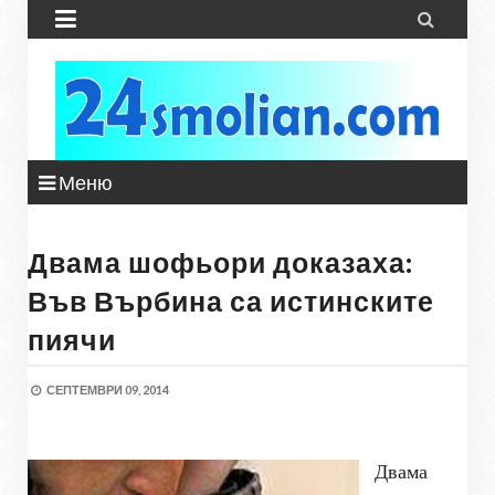


Меню
Двама шофьори доказаха:
Във Върбина са истинските
пиячи
СЕПТЕМВРИ 09, 2014
Двама