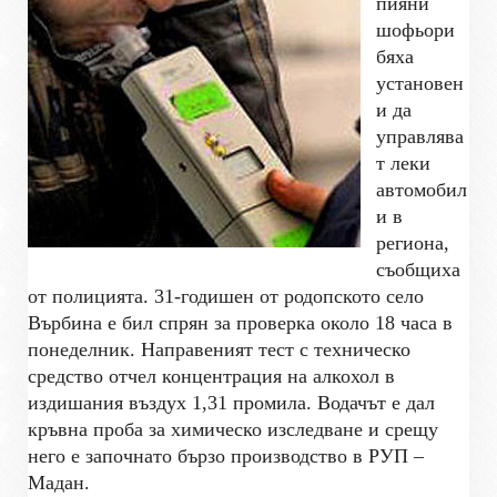
пияни
шофьори
бяха
установен
и да
управлява
т леки
автомобил
и в
региона,
съобщиха
от полицията. 31-годишен от родопското село
Върбина е бил спрян за проверка около 18 часа в
понеделник. Направеният тест с техническо
средство отчел концентрация на алкохол в
издишания въздух 1,31 промила. Водачът е дал
кръвна проба за химическо изследване и срещу
него е започнато бързо производство в РУП –
Мадан.