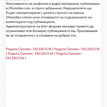
Използването на графични и видео материали, публикувани
в 24smolian.com. е строго забранено. Нарушителите ще
бъдат санкционирани с цялата строгост на закона.
24smolian.comне носи отговорност за съдържанието на
коментарите под публикациите.
Администраторите на блог-форума запазват правото да
ограничават или блокират публикуването им. Призоваваме
ви за толерантност и спазване на добрия тон.
Родопи Смолян - FACEBOOK
I
Родопи Смолян - FACEBOOK
I
Родопи Смолян - FACEBOOK
I
Родопи Смолян -
FACEBOOK
I