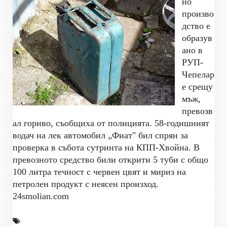
но
произво
дство е
образув
ано в
РУП-
Чепелар
е срещу
мъж,
превозв
ал гориво, съобщиха от полицията. 58-годишният
водач на лек автомобил „Фиат" бил спрян за
проверка в събота сутринта на КПП-Хвойна. В
превозното средство били открити 5 туби с общо
100 литра течност с червен цвят и мириз на
петролен продукт с неясен произход.
24smolian.com