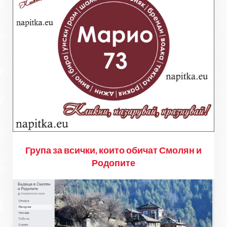
Група за всички, които обичат Смолян и
Родопите