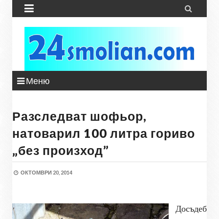


Меню
Разследват шофьор,
натоварил 100 литра гориво
„без произход”
ОКТОМВРИ 20, 2014
Досъдеб