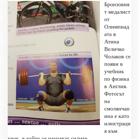
Бронзовия
т медалист
от
Олимпиад
ата в
Атина
Величко
Чолаков се
появи в
учебник
по физика
в Англия.
Фотосът
на
смолянчан
ина е като
илюстраци
я към
урок, в който се изучават силите.