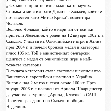
„Бях много приятно изненадан като научих.
Снимката ми я изпрати Димитър Ходжев, който е
по-известен като Митьо Крика", коментира
Чолаков.
Величко Чолаков, който е наричан от всички
приятели Железния, е роден на 12 януари 1982 г. в
Смолян. Участва на Олимпийските игри в Атина
през 2004 г. и печели бронзов медал в категория
плюс 105 кг. Той е единственият български
щангист с медал от олимпийски игри в най-
тежката категория.
В същата категория става световен шампион във
Ванкувър и европейски шампион в Украйна.
Висок е над 2 метра и тежи около 160 кг. През
януари 2006 г. е поканен от Арнолд Шварценегер
да участва в турнира „Арнолд Класик" в САЩ.
Почетен гражданин на Смолян и община
Неделино.