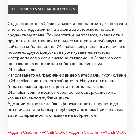
0 COMMENTS SO FAR,ADD YOURS
Съдържанието на 24smolian.com и технологиите, използвани
в него, са под закрила на Закона за авторското право и
сродните му права. Всички статии, репортажи, интервюта и
други текстови, графични и видео материали, публикувани в
сайта, са собственост на 24smolian.com, освен ако изрично е
посочено друго. Допуска се публикуване на текстови
материали само след писмено съгласие на 24smolian.com,
посочване на източника и добавяне на линк към
24smolian.com.
Използването на графични и видео материали, публикувани
в 24smolian.com. е строго забранено. Нарушителите ще
бъдат санкционирани с цялата строгост на закона.
24smolian.comне носи отговорност за съдържанието на
коментарите под публикациите.
Администраторите на блог-форума запазват правото да
ограничават или блокират публикуването им. Призоваваме
ви за толерантност и спазване на добрия тон.
Родопи Смолян - FACEBOOK
I
Родопи Смолян - FACEBOOK