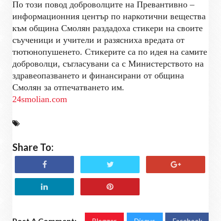
По този повод доброволците на Превантивно –
информационния център по наркотични вещества
към община Смолян раздадоха стикери на своите
съученици и учители и разясниха вредата от
тютюнопушенето. Стикерите са по идея на самите
доброволци, съгласувани са с Министерството на
здравеопазването и финансирани от община
Смолян за отпечатването им.
24smolian.com
Share To:
Post A Comment:
Blogger
Disqus
Facebook