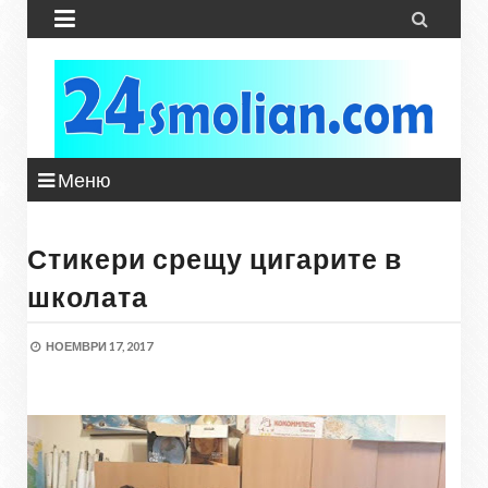


Меню
Стикери срещу цигарите в
школата
НОЕМВРИ 17, 2017