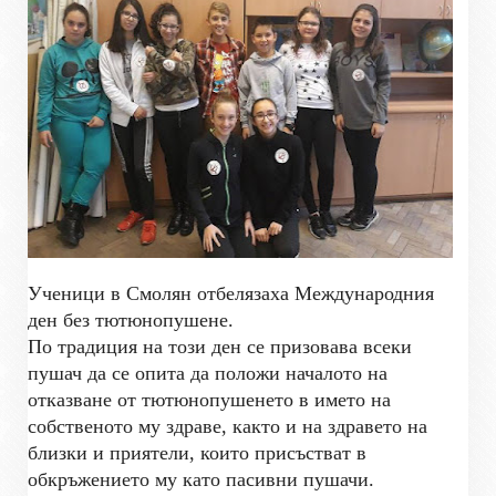
Ученици в Смолян отбелязаха Международния
ден без тютюнопушене.
По традиция на този ден се призовава всеки
пушач да се опита да положи началото на
отказване от тютюнопушенето в името на
собственото му здраве, както и на здравето на
близки и приятели, които присъстват в
обкръжението му като пасивни пушачи.