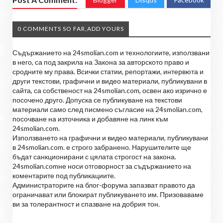
0 COMMENTS SO FAR,ADD YOURS
Съдържанието на 24smolian.com и технологиите, използвани
в него, са под закрила на Закона за авторското право и
сродните му права. Всички статии, репортажи, интервюта и
други текстови, графични и видео материали, публикувани в
сайта, са собственост на 24smolian.com, освен ако изрично е
посочено друго. Допуска се публикуване на текстови
материали само след писмено съгласие на 24smolian.com,
посочване на източника и добавяне на линк към
24smolian.com.
Използването на графични и видео материали, публикувани
в 24smolian.com. е строго забранено. Нарушителите ще
бъдат санкционирани с цялата строгост на закона.
24smolian.comне носи отговорност за съдържанието на
коментарите под публикациите.
Администраторите на блог-форума запазват правото да
ограничават или блокират публикуването им. Призоваваме
ви за толерантност и спазване на добрия тон.