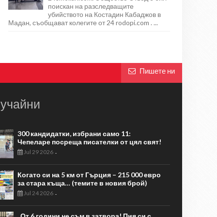
поискан на разследващите
убийството на Костадин Кабаджов в
Мадан, съобщават колегите от 24 rodopi.com . ...
Пишете ни
учайни
300 кандидатки, избрани само 11:
Чепеларе посреща писателки от цял свят!
Jul 29 2026
-
Когато си на 5 км от Гърция – 215 000 евро
за стара къща… (темите в новия брой)
Jul 24 2026
-
„От 6 години не съм в затвора! Пия си с