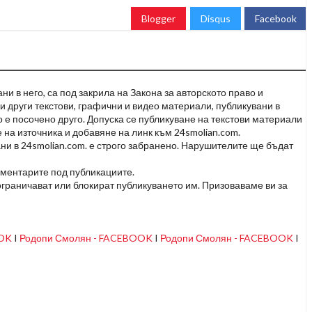
Blogger
Disqus
Facebook
и в него, са под закрила на Закона за авторското право и
и други текстови, графични и видео материали, публикувани в
но е посочено друго. Допуска се публикуване на текстови материали
 на източника и добавяне на линк към 24smolian.com.
ни в 24smolian.com. е строго забранено. Нарушителите ще бъдат
оментарите под публикациите.
граничават или блокират публикуването им. Призоваваме ви за
OOK
I
Родопи Смолян - FACEBOOK
I
Родопи Смолян - FACEBOOK
I