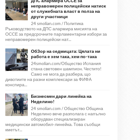
ДПС алармира ОССЕ за
неправомерен полицейски натиск
от служебната власт в полза на
други участници
24 smolian.com / Политика
Ръководството на ДПС алармира мисията на
ОССЕ за предсрочните парламентарни избори за
неправомерен полицейски нат...
ОбЗор на седмицата: Цялата ни
работа е хем така, хем по-така
24smolian.com/Общество Испания
стана световен шампион. Честито!
Само не мога да разбера, що
дивотиите на разни комплексари за ФИФА
конспира...
Бизнесмен дари линейка на
Неделино!
24 smolian.com / Общество Община
Неделино вече разполага с напълно
оборудван специализиран
медицински автомобил-линейка. Това съобщи
кметът...