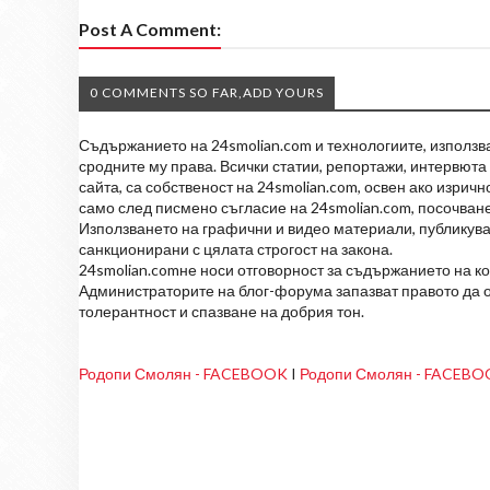
Post A Comment:
0 COMMENTS SO FAR,ADD YOURS
Съдържанието на 24smolian.com и технологиите, използван
сродните му права. Всички статии, репортажи, интервюта 
сайта, са собственост на 24smolian.com, освен ако изрич
само след писмено съгласие на 24smolian.com, посочване
Използването на графични и видео материали, публикува
санкционирани с цялата строгост на закона.
24smolian.comне носи отговорност за съдържанието на к
Администраторите на блог-форума запазват правото да о
толерантност и спазване на добрия тон.
Родопи Смолян - FACEBOOK
I
Родопи Смолян - FACEB