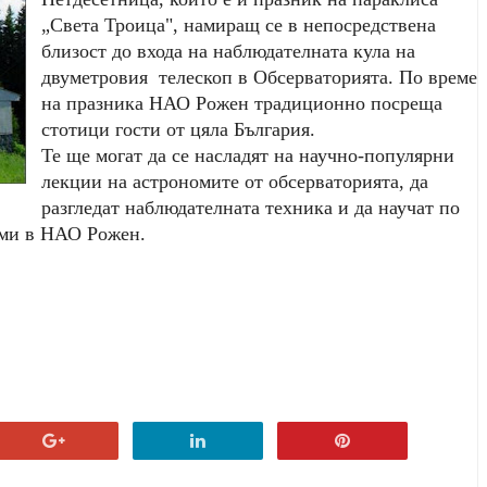
„Света Троица", намиращ се в непосредствена
близост до входа на наблюдателната кула на
двуметровия телескоп в Обсерваторията. По време
на празника НАО Рожен традиционно посреща
стотици гости от цяла България.
Те ще могат да се насладят на научно-популярни
лекции на астрономите от обсерваторията, да
разгледат наблюдателната техника и да научат по
оми в НАО Рожен.