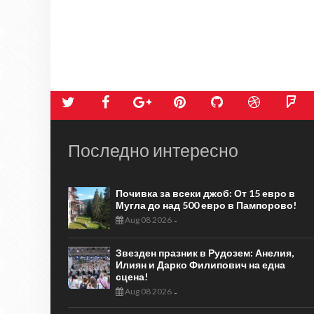
Последно интересно
Почивка за всеки джоб: От 15 евро в
Мугла до над 500 евро в Пампорово!
Aug 08 2026
-
Звезден празник в Рудозем: Анелия,
Илиян и Дарко Филипович на една
сцена!
Aug 08 2026
-