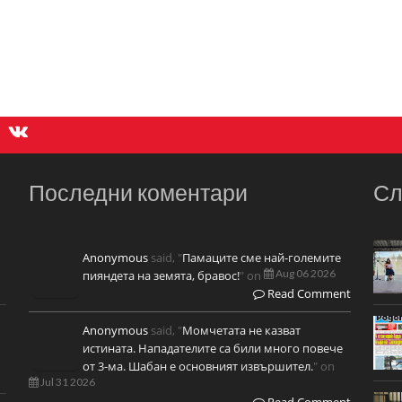
Последни коментари
Сл
Anonymous
said, "
Памаците сме най-големите
Aug 06 2026
пияндета на земята, бравос!
" on
Read Comment
Anonymous
said, "
Момчетата не казват
истината. Нападателите са били много повече
от 3-ма. Шабан е основният извършител.
" on
Jul 31 2026