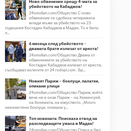
Ново обвинение срещу 4-мата за
убийството на Кабаджов!
24smolian.com/Общество С ново
обвинение се сдобиха четиримата
млади мъже за убийството на 23-
годишния Костадин Кабаджов в Мадан. То е било
п...
6 месеца след убийството -
двамата братя излизат от ареста!
24smolian.com/Общество Двама от
обвиняемите за убийството на
Костадин Кабаджов излизат от ареста,
съобщават колегите от 24 rodopi.com . Бр...
Новият Париж – боклуци, палатки,
опикани улици
24smolian.com/Общество Париж, който
вече не е онзи Париж – на Хемингуей,
на бохемата, на изкуството. „Много
неизчистени боклуци, опикани у...
Топ новината: Поискаха отвод на
разследващите ужаса в Мадан!
24smolian.com/Общество Отвод е бил