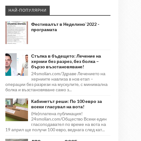
НАЙ-ПОПУЛЯРНИ
Фестивалът в Неделино`2022 -
програмата
Стъпка в бъдещето: Лечение на
хернии без разрез, без болка –
бързо възстановяване!
24smolian.com/Здраве Лечението на
херниите навлиза в нов етап –
операции без разрези на мускулите, с минимална
болка и възстановяване само з...
Кабинетът реши: По 100 евро за
всеки гласувал на вота!
(Не)платена публикация!
24smolian.com/Общество Всеки един
гласоподавател по време на вота на
19 април ще получи 100 евро, веднага след кат...