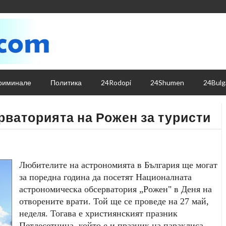
риминале
Политика
24Rodopi
24Shumen
24Bulg
рваторията на Рожен за туристи
Любителите на астрономията в България ще могат
за поредна година да посетят Националната
астрономическа обсерватория „Рожен" в Деня на
отворените врати. Той ще се проведе на 27 май,
неделя. Тогава е християнският празник
Петдесетница, който е и празник на параклиса