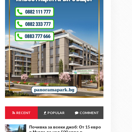
RECENT
POPULAR
COMMENT
Почивка за всеки джоб: От 15 евро
в Мугла до над 500 евро в