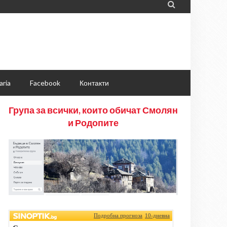

aria
Facebook
Контакти
Група за всички, които обичат Смолян
и Родопите