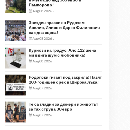
Пампорово!
Aug 08 2026
-
Звезден празник в Рудозем:
Анелия, Илиян и Дарко Филипович
на една сцена!
Aug 08 2026
-
Куриози на градус: Ало,112, жена
ми вдига шум с любовника!
Aug 08 2026
-
Родопски гигант под закрила! Пазят
200-годишен орех в Широка лъка!
Aug 07 2026
-
Те са гладни за дюнери и животът
за тях струва 30 евро
Aug 07 2026
-