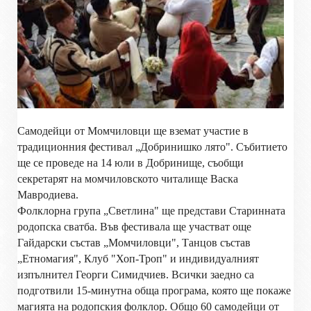
Самодейци от Момчиловци ще вземат участие в
традиционния фестивал „Добринишко лято". Събитието
ще се проведе на 14 юли в Добринище, съобщи
секретарят на момчиловското читалище Васка
Мавродиева.
Фолклорна група „Светлина" ще представи Старинната
родопска сватба. Във фестивала ще участват още
Гайдарски състав „Момчиловци", Танцов състав
„Етномагия", Клуб "Хоп-Троп" и индивидуалният
изпълнител Георги Симидчиев. Всички заедно са
подготвили 15-минутна обща програма, която ще покаже
магията на родопския фолклор. Общо 60 самодейци от