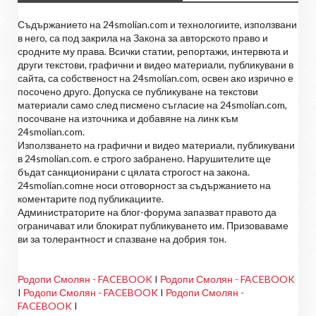
Съдържанието на 24smolian.com и технологиите, използвани
в него, са под закрила на Закона за авторското право и
сродните му права. Всички статии, репортажи, интервюта и
други текстови, графични и видео материали, публикувани в
сайта, са собственост на 24smolian.com, освен ако изрично е
посочено друго. Допуска се публикуване на текстови
материали само след писмено съгласие на 24smolian.com,
посочване на източника и добавяне на линк към
24smolian.com.
Използването на графични и видео материали, публикувани
в 24smolian.com. е строго забранено. Нарушителите ще
бъдат санкционирани с цялата строгост на закона.
24smolian.comне носи отговорност за съдържанието на
коментарите под публикациите.
Администраторите на блог-форума запазват правото да
ограничават или блокират публикуването им. Призоваваме
ви за толерантност и спазване на добрия тон.
Родопи Смолян - FACEBOOK
I
Родопи Смолян - FACEBOOK
I
Родопи Смолян - FACEBOOK
I
Родопи Смолян -
FACEBOOK
I