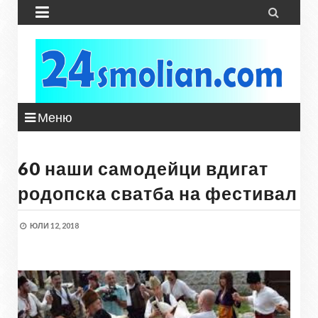


Меню
60 наши самодейци вдигат
родопска сватба на фестивал
ЮЛИ 12, 2018