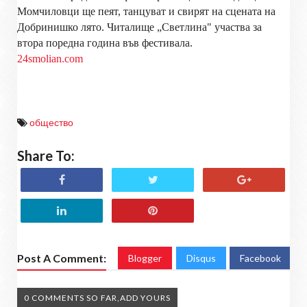
Момчиловци ще пеят, танцуват и свирят на сцената на
Добринишко лято. Читалище „Светлина" участва за
втора поредна година във фестивала.
24smolian.com
общество
Share To:
Post A Comment:
Blogger
Disqus
Facebook
0 COMMENTS SO FAR,ADD YOURS