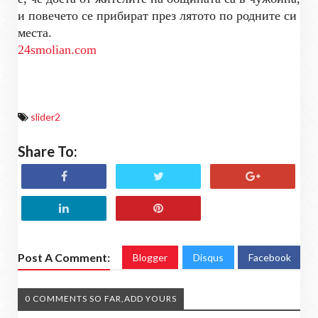
и повечето се прибират през лятото по родните си
места.
24smolian.com
slider2
Share To:
Post A Comment:
Blogger
Disqus
Facebook
0 COMMENTS SO FAR,ADD YOURS