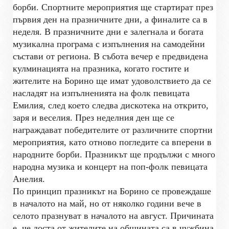
борби. Спортните мероприятия ще стартират през
първия ден на празничните дни, а финалите са в
неделя. В празничните дни е залегнала и богата
музикална програма с изпълнения на самодейни
състави от региона. В събота вечер е предвидена
кулминацията на празника, когато гостите и
жителите на Борино ще имат удоволствието да се
насладят на изпълненията на фолк певицата
Емилия, след което следва дискотека на открито,
заря и веселия. През неделния ден ще се
награждават победителите от различните спортни
мероприятия, като отново погледите са вперени в
народните борби. Празникът ще продължи с много
народна музика и концерт на поп-фолк певицата
Анелия.
По принцип празникът на Борино се провеждаше
в началото на май, но от няколко години вече в
селото празнуват в началото на август. Причината
е, че доста от жителите на общината са в чужбина,