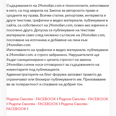
Съдържанието на 24smolian.com и технологиите, използвани
в него, са под закрила на Закона за авторското право и
сродните му права. Всички статии, репортажи, интервюта и
други текстови, графични и видео материали, публикувани в
сайта, са собственост на 24smolian.com, освен ако изрично е
посочено друго. Допуска се публикуване на текстови
материали само след писмено съгласие на 24smolian.com,
посочване на източника и добавяне на линк към
24smolian.com.
Използването на графични и видео материали, публикувани
в 24smolian.com. е строго забранено. Нарушителите ще
бъдат санкционирани с цялата строгост на закона.
24smolian.comне носи отговорност за съдържанието на
коментарите под публикациите.
Администраторите на блог-форума запазват правото да
ограничават или блокират публикуването им. Призоваваме
ви за толерантност и спазване на добрия тон.
Родопи Смолян - FACEBOOK
I
Родопи Смолян - FACEBOOK
I
Родопи Смолян - FACEBOOK
I
Родопи Смолян -
FACEBOOK
I