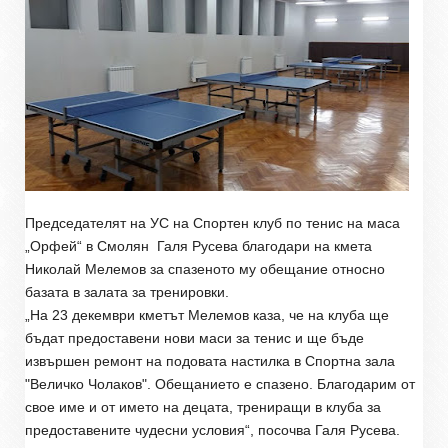
Председателят на УС на Спортен клуб по тенис на маса
„Орфей“ в Смолян Галя Русева благодари на кмета
Николай Мелемов за спазеното му обещание относно
базата в залата за тренировки.
„На 23 декември кметът Мелемов каза, че на клуба ще
бъдат предоставени нови маси за тенис и ще бъде
извършен ремонт на подовата настилка в Спортна зала
"Величко Чолаков". Обещанието е спазено. Благодарим от
свое име и от името на децата, трениращи в клуба за
предоставените чудесни условия“, посочва Галя Русева.