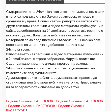
Съдържанието на 24smolian.com и технологиите, използвани
в него, са под закрила на Закона за авторското право и
сродните му права. Всички статии, репортажи, интервюта и
други текстови, графични и видео материали, публикувани в
сайта, са собственост на 24smolian.com, освен ако изрично е
посочено друго. Допуска се публикуване на текстови
материали само след писмено съгласие на 24smolian.com,
посочване на източника и добавяне на линк към
24smolian.com.
Използването на графични и видео материали, публикувани
в 24smolian.com. е строго забранено. Нарушителите ще
бъдат санкционирани с цялата строгост на закона.
24smolian.comне носи отговорност за съдържанието на
коментарите под публикациите.
Администраторите на блог-форума запазват правото да
ограничават или блокират публикуването им. Призоваваме
ви за толерантност и спазване на добрия тон.
Родопи Смолян - FACEBOOK
I
Родопи Смолян - FACEBOOK
I
Родопи Смолян - FACEBOOK
I
Родопи Смолян -
FACEBOOK
I