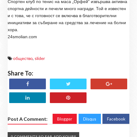
Спортен клуб по тенис на маса „Орфей“ извършва активна
спортна дейности и печели много награди. Той е известен
и с това, че с готовност се включва в благотворителни
инициативи за събиране на средства за лечение на болни
хора.
24smolian.com
общество
,
slider
Share To:
Post A Comment:
Blogger
Disqus
Facebook
0 COMMENTS SO FAR,ADD YOURS