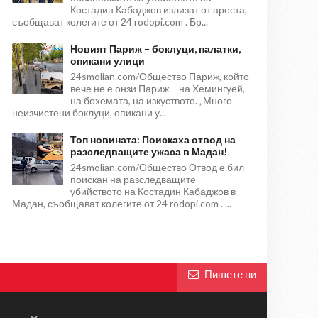
Костадин Кабаджов излизат от ареста,
съобщават колегите от 24 rodopi.com . Бр...
Новият Париж – боклуци, палатки,
опикани улици
24smolian.com/Общество Париж, който
вече не е онзи Париж – на Хемингуей,
на бохемата, на изкуството. „Много
неизчистени боклуци, опикани у...
Топ новината: Поискаха отвод на
разследващите ужаса в Мадан!
24smolian.com/Общество Отвод е бил
поискан на разследващите
убийството на Костадин Кабаджов в
Мадан, съобщават колегите от 24 rodopi.com . ...
Пишете ни