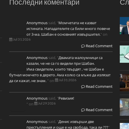
Последни коментари
Сл
Anonymous
said, "
Момчетата не казват
истината. Нападателите са били много повече
от 3-ма. Шабан е основният извършител.
" on
Jul 31 2026
Read Comment
Anonymous
said, "
Двамата малоумници са
казали, че не са го видели при Шабан.
Има свидетели, които твърдят , че Шабан е
бутнал момчето в дерето. Ама колко са мъже да излязат
Jul 31 2026
да си кажат, не знам.
" on
Read Comment
Anonymous
said, "
Ревизия!
Jul 29 2026
" on
Read Comment
Anonymous
said, "
Денис извърши две
престъпления и още е на свобода, така ли ???
"