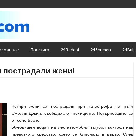
риминале
Политика
24Rodopi
24Shumen
24Bulg
и пострадали жени!
Четири жени са пострадали при катастрофа на пътя
Смолян-Девин, съобщиха от полицията. Потърпевшите са
от село Брезе.
56-годишен водач на лек автомобил загубил контрол над
превозното средство, което се блъснало в дърво. След