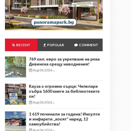
RECENT
POPULAR
COMMENT
769 хил. евро за укрепване на река
Девинска срещу наводнения!
Aug 06 2026
-
Кауза с огромно сърце: Чепеларе
събра 1600 книги за библиотеките
си!
Aug 06 2026
-
1 619 починали за година! Инсулти
и инфаркти „косят“ наред, 12
самоубийства!
Aug 06 2026
-