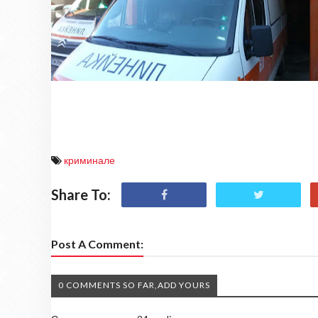
криминале
Share To:
Post A Comment:
0 COMMENTS SO FAR,ADD YOURS