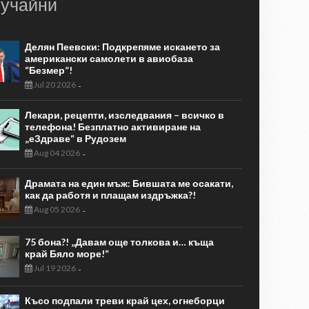
учайни
Делян Пеевски: Подкрепяме искането за
американски самолети в авиобаза
“Безмер”!
Jul 20 2026
-
Лекари, рецепти, изследвания – всичко в
телефона! Безплатно активиране на
„еЗдраве“ в Рудозем
Aug 04 2026
-
Драмата на един мъж: Бившата ме осакати,
как да работя и плащам издръжка?!
Aug 05 2026
-
75 бона?! „Давам още толкова и… къща
край Бяло море!“
Jul 19 2026
-
Късо подпали треви край цех, огнеборци