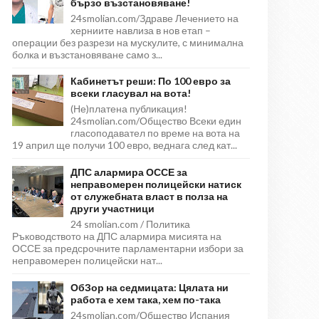
бързо възстановяване!
24smolian.com/Здраве Лечението на
херниите навлиза в нов етап –
операции без разрези на мускулите, с минимална
болка и възстановяване само з...
Кабинетът реши: По 100 евро за
всеки гласувал на вота!
(Не)платена публикация!
24smolian.com/Общество Всеки един
гласоподавател по време на вота на
19 април ще получи 100 евро, веднага след кат...
ДПС алармира ОССЕ за
неправомерен полицейски натиск
от служебната власт в полза на
други участници
24 smolian.com / Политика
Ръководството на ДПС алармира мисията на
ОССЕ за предсрочните парламентарни избори за
неправомерен полицейски нат...
ОбЗор на седмицата: Цялата ни
работа е хем така, хем по-така
24smolian.com/Общество Испания