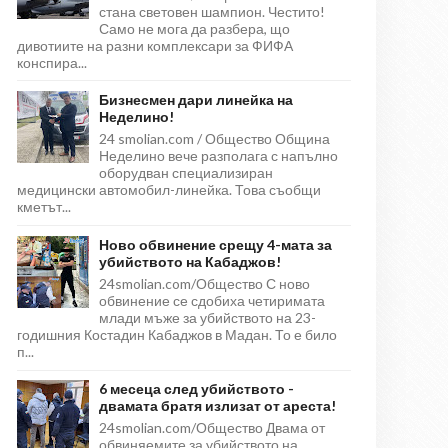
стана световен шампион. Честито!
Само не мога да разбера, що
дивотиите на разни комплексари за ФИФА
конспира...
Бизнесмен дари линейка на
Неделино!
24 smolian.com / Общество Община
Неделино вече разполага с напълно
оборудван специализиран
медицински автомобил-линейка. Това съобщи
кметът...
Ново обвинение срещу 4-мата за
убийството на Кабаджов!
24smolian.com/Общество С ново
обвинение се сдобиха четиримата
млади мъже за убийството на 23-
годишния Костадин Кабаджов в Мадан. То е било
п...
6 месеца след убийството -
двамата братя излизат от ареста!
24smolian.com/Общество Двама от
обвиняемите за убийството на