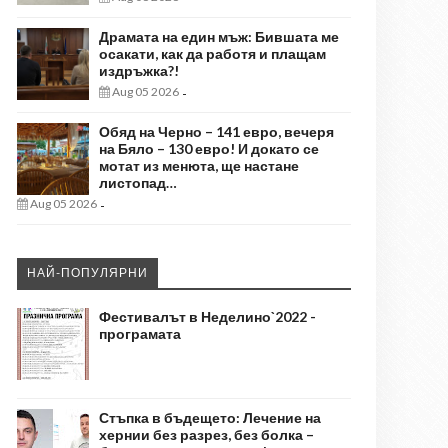
Драмата на един мъж: Бившата ме
осакати, как да работя и плащам
издръжка?!
Aug 05 2026
-
Обяд на Черно – 141 евро, вечеря
на Бяло – 130 евро! И докато се
мотат из менюта, ще настане
листопад…
Aug 05 2026
-
НАЙ-ПОПУЛЯРНИ
Фестивалът в Неделино`2022 -
програмата
Стъпка в бъдещето: Лечение на
хернии без разрез, без болка –