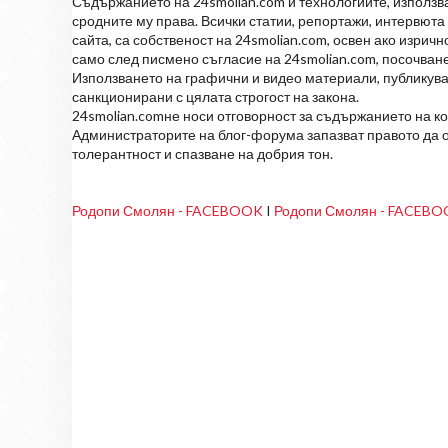
Съдържанието на 24smolian.com и технологиите, използван
сродните му права. Всички статии, репортажи, интервюта 
сайта, са собственост на 24smolian.com, освен ако изрич
само след писмено съгласие на 24smolian.com, посочване
Използването на графични и видео материали, публикува
санкционирани с цялата строгост на закона.
24smolian.comне носи отговорност за съдържанието на к
Администраторите на блог-форума запазват правото да о
толерантност и спазване на добрия тон.
Родопи Смолян - FACEBOOK
I
Родопи Смолян - FACEB