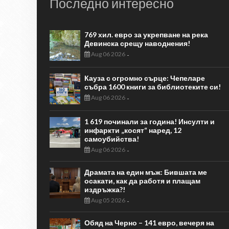
Последно интересно
769 хил. евро за укрепване на река
Девинска срещу наводнения!
Aug 06 2026
-
Кауза с огромно сърце: Чепеларе
събра 1600 книги за библиотеките си!
Aug 06 2026
-
1 619 починали за година! Инсулти и
инфаркти „косят“ наред, 12
самоубийства!
Aug 06 2026
-
Драмата на един мъж: Бившата ме
осакати, как да работя и плащам
издръжка?!
Aug 05 2026
-
Обяд на Черно – 141 евро, вечеря на