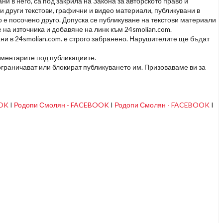
и в него, са под закрила на Закона за авторското право и
и други текстови, графични и видео материали, публикувани в
но е посочено друго. Допуска се публикуване на текстови материали
 на източника и добавяне на линк към 24smolian.com.
ни в 24smolian.com. е строго забранено. Нарушителите ще бъдат
оментарите под публикациите.
граничават или блокират публикуването им. Призоваваме ви за
OOK
I
Родопи Смолян - FACEBOOK
I
Родопи Смолян - FACEBOOK
I