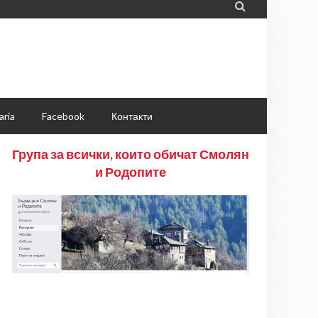

aria
Facebook
Контакти
Група за всички, които обичат Смолян
и Родопите