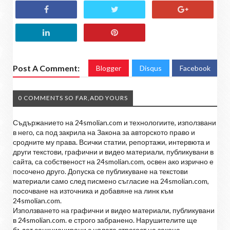
Post A Comment:
Blogger
Disqus
Facebook
0 COMMENTS SO FAR,ADD YOURS
Съдържанието на 24smolian.com и технологиите, използвани
в него, са под закрила на Закона за авторското право и
сродните му права. Всички статии, репортажи, интервюта и
други текстови, графични и видео материали, публикувани в
сайта, са собственост на 24smolian.com, освен ако изрично е
посочено друго. Допуска се публикуване на текстови
материали само след писмено съгласие на 24smolian.com,
посочване на източника и добавяне на линк към
24smolian.com.
Използването на графични и видео материали, публикувани
в 24smolian.com. е строго забранено. Нарушителите ще
бъдат санкционирани с цялата строгост на закона.