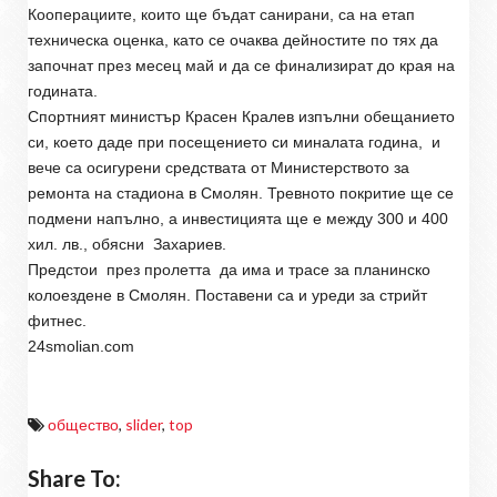
Кооперациите, които ще бъдат санирани, са на етап
техническа оценка, като се очаква дейностите по тях да
започнат през месец май и да се финализират до края на
годината.
Спортният министър Красен Кралев изпълни обещанието
си, което даде при посещението си миналата година,
и
вече са осигурени средствата от Министерството за
ремонта на стадиона в Смолян. Тревното покритие ще се
подмени напълно, а инвестицията ще е между 300 и 400
хил. лв., обясни
Захариев.
Предстои
през пролетта
да има и трасе за планинско
колоездене в Смолян. Поставени са и уреди за стрийт
фитнес.
24smolian.com
общество
,
slider
,
top
Share To: