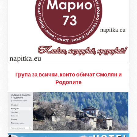
Група за всички, които обичат Смолян и
Родопите