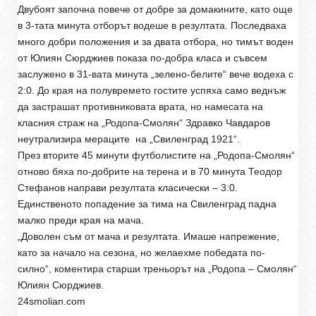
Двубоят започна повече от добре за домакините, като още
в 3-тата минута отборът водеше в резултата. Последваха
много добри положения и за двата отбора, но тимът воден
от Юлиян Сюрджиев показа по-добра класа и съвсем
заслужено в 31-вата минута „зелено-белите“ вече водеха с
2:0. До края на полувремето гостите успяха само веднъж
да застрашат противниковата врата, но намесата на
класния страж на „Родопа-Смолян“ Здравко Чавдаров
неутрализира мераците
на „Свиленград 1921“.
През вторите 45 минути футболистите на „Родопа-Смолян“
отново бяха по-добрите на терена и в 70 минута Теодор
Стефанов направи резултата класически – 3:0.
Единственото попадение за тима на Свиленград падна
малко преди края на мача.
„Доволен съм от мача и резултата. Имаше напрежение,
като за начало на сезона, но желаехме победата по-
силно“, коментира старши треньорът на „Родопа – Смолян“
Юлиян Сюрджиев.
24smolian.com