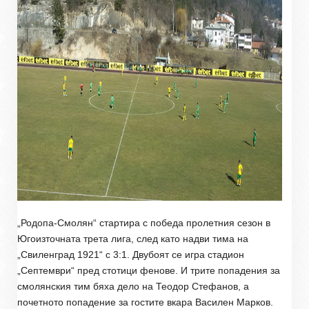
„Родопа-Смолян“ стартира с победа пролетния сезон в
Югоизточната трета лига, след като надви тима на
„Свиленград 1921“ с 3:1. Двубоят се игра стадион
„Септември“ пред стотици фенове. И трите попадения за
смолянския тим бяха дело на Теодор Стефанов, а
почетното попадение за гостите вкара Василен Марков.