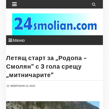


Меню
Летящ старт за „Родопа –
Смолян“ с 3 гола срещу
„митничарите“
ФЕВРУАРИ 23, 2020