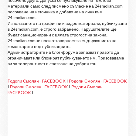
посочено друго. Допуска се публикуване на текстови
материали само след писмено съгласие на 24smolian.com,
посочване на източника и добавяне на линк към
24smolian.com.
Използването на графични и видео материали, публикувани
в 24smolian.com. е строго забранено. Нарушителите ще
бъдат санкционирани с цялата строгост на закона.
24smolian.comне носи отговорност за съдържанието на
коментарите под публикациите.
Администраторите на блог-форума запазват правото да
ограничават или блокират публикуването им. Призоваваме
ви за толерантност и спазване на добрия тон.
Родопи Смолян - FACEBOOK
I
Родопи Смолян - FACEBOOK
I
Родопи Смолян - FACEBOOK
I
Родопи Смолян -
FACEBOOK
I