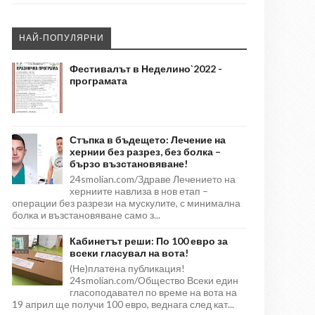
НАЙ-ПОПУЛЯРНИ
Фестивалът в Неделино`2022 -
програмата
Стъпка в бъдещето: Лечение на
хернии без разрез, без болка –
бързо възстановяване!
24smolian.com/Здраве Лечението на
херниите навлиза в нов етап –
операции без разрези на мускулите, с минимална
болка и възстановяване само з...
Кабинетът реши: По 100 евро за
всеки гласувал на вота!
(Не)платена публикация!
24smolian.com/Общество Всеки един
гласоподавател по време на вота на
19 април ще получи 100 евро, веднага след кат...