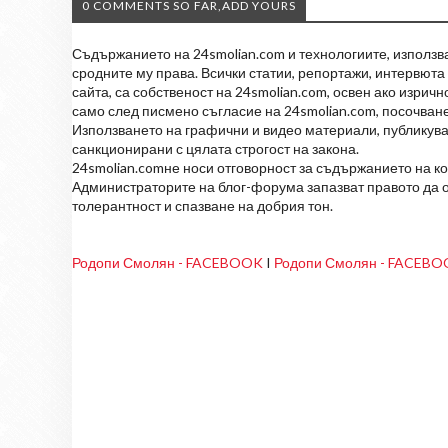
0 COMMENTS SO FAR,ADD YOURS
Съдържанието на 24smolian.com и технологиите, използван
сродните му права. Всички статии, репортажи, интервюта 
сайта, са собственост на 24smolian.com, освен ако изрич
само след писмено съгласие на 24smolian.com, посочване
Използването на графични и видео материали, публикува
санкционирани с цялата строгост на закона.
24smolian.comне носи отговорност за съдържанието на к
Администраторите на блог-форума запазват правото да о
толерантност и спазване на добрия тон.
Родопи Смолян - FACEBOOK
I
Родопи Смолян - FACEB