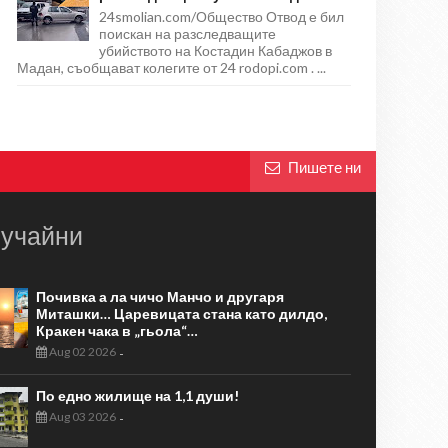
24smolian.com/Общество Отвод е бил
поискан на разследващите
убийството на Костадин Кабаджов в
Мадан, съобщават колегите от 24 rodopi.com . ...
Пишете ни
учайни
Почивка а ла чичо Манчо и другаря
Миташки… Царевицата стана като дилдо,
Кракен чака в „гьола“…
Aug 02 2026
-
По едно жилище на 1,1 души!
Aug 03 2026
-