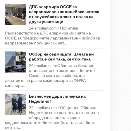
ДПС алармира ОССЕ за
неправомерен полицейски натиск
от служебната власт в полза на
други участници
24 smolian.com / Политика
Ръководството на ДПС алармира мисията на
ОССЕ за предсрочните парламентарни избори за
неправомерен полицейски нат...
ОбЗор на седмицата: Цялата ни
работа е хем така, хем по-така
24smolian.com/Общество Испания
стана световен шампион. Честито!
Само не мога да разбера, що
дивотиите на разни комплексари за ФИФА
конспира...
Бизнесмен дари линейка на
Неделино!
24 smolian.com / Общество Община
Неделино вече разполага с напълно
оборудван специализиран
медицински автомобил-линейка. Това съобщи
кметът...