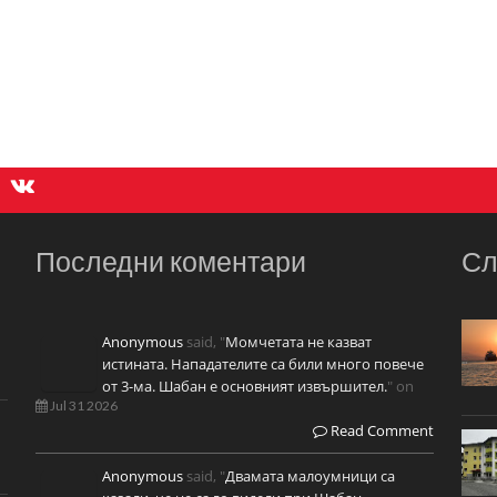
Последни коментари
Сл
Anonymous
said, "
Момчетата не казват
истината. Нападателите са били много повече
от 3-ма. Шабан е основният извършител.
" on
Jul 31 2026
Read Comment
Anonymous
said, "
Двамата малоумници са