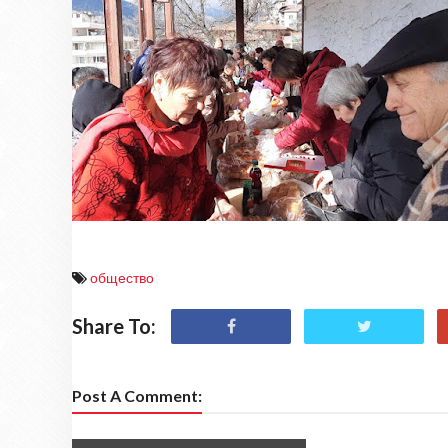
общество
Share To:
Post A Comment: