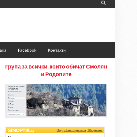

aria
Facebook
Контакти
Група за всички, които обичат Смолян
и Родопите