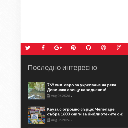
Последно интересно
769 хил. евро за укрепване на река
Девинска срещу наводнения!
Aug 06 2026
-
Кауза с огромно сърце: Чепеларе
събра 1600 книги за библиотеките си!
Aug 06 2026
-