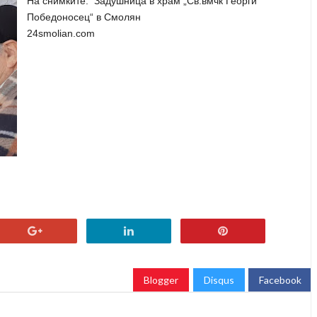
На снимките
:
Задушница в храм „Св.вмчк Георги
Победоносец“ в Смолян
24smolian.com
Blogger
Disqus
Facebook