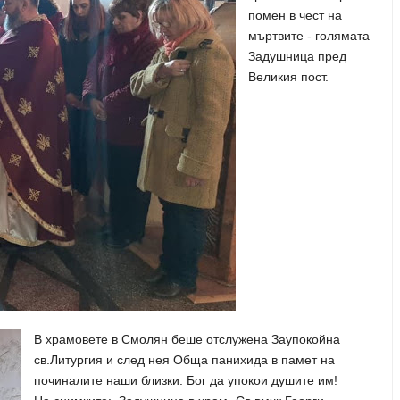
помен в чест на
мъртвите - голямата
Задушница пред
Великия пост.
В храмовете
в
Смолян беше отслужена Заупокойна
св.Литургия и след нея Обща панихида в памет на
починалите наши близки. Бог да упокои душите им!