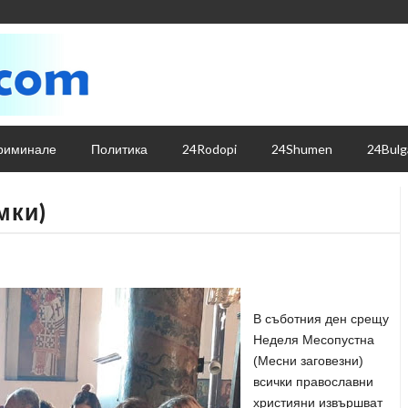
риминале
Политика
24Rodopi
24Shumen
24Bulg
мки)
В съботния ден срещу
Неделя Месопустна
(Месни заговезни)
всички православни
християни извършват