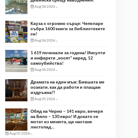
Aug 06 2026
-
Кауза с огромно сърце: Чепеларе
събра 1600 книги за библиотеките
си!
Aug 06 2026
-
1 619 починали за година! Инсулти
и инфаркти „косят“ наред, 12
самоубийства!
Aug 06 2026
-
Драмата на един мъж: Бившата ме
осакати, как да работя и плащам
издръжка?!
Aug 05 2026
-
Обяд на Черно – 141 евро, вечеря
на Бяло – 130 евро! И докато се
мотат из менюта, ще настане
листопад…
Aug 05 2026
-