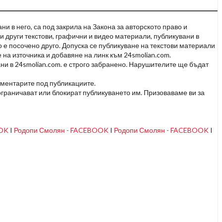
и в него, са под закрила на Закона за авторското право и
и други текстови, графични и видео материали, публикувани в
но е посочено друго. Допуска се публикуване на текстови материали
 на източника и добавяне на линк към 24smolian.com.
ни в 24smolian.com. е строго забранено. Нарушителите ще бъдат
оментарите под публикациите.
граничават или блокират публикуването им. Призоваваме ви за
OOK
I
Родопи Смолян - FACEBOOK
I
Родопи Смолян - FACEBOOK
I