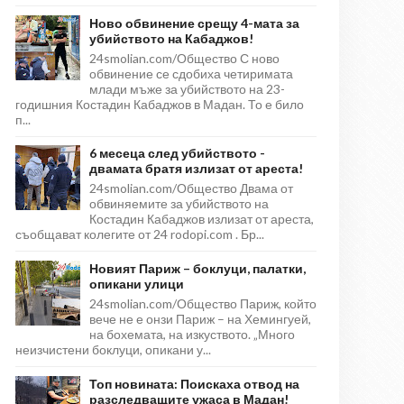
Ново обвинение срещу 4-мата за
убийството на Кабаджов!
24smolian.com/Общество С ново
обвинение се сдобиха четиримата
млади мъже за убийството на 23-
годишния Костадин Кабаджов в Мадан. То е било
п...
6 месеца след убийството -
двамата братя излизат от ареста!
24smolian.com/Общество Двама от
обвиняемите за убийството на
Костадин Кабаджов излизат от ареста,
съобщават колегите от 24 rodopi.com . Бр...
Новият Париж – боклуци, палатки,
опикани улици
24smolian.com/Общество Париж, който
вече не е онзи Париж – на Хемингуей,
на бохемата, на изкуството. „Много
неизчистени боклуци, опикани у...
Топ новината: Поискаха отвод на
разследващите ужаса в Мадан!