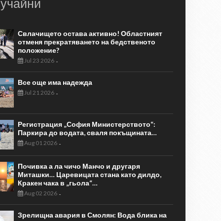
учайни
Свлачището остава активно! Областният
отменя прекратяването на бедственото
положение?
Jul 23 2026
-
Все още има надежда
Jul 21 2026
-
Регистрация „София Министерството“:
Паркира до водата, сваля покъщината…
Aug 01 2026
-
Почивка а ла чичо Манчо и другаря
Миташки… Царевицата стана като дилдо,
Кракен чака в „гьола“…
Aug 02 2026
-
Зрелищна авария в Смолян: Вода блика на