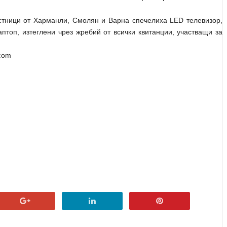
стници от Харманли, Смолян и Варна спечелиха LED телевизор,
аптоп, изтеглени чрез жребий от всички квитанции, участващи за
com