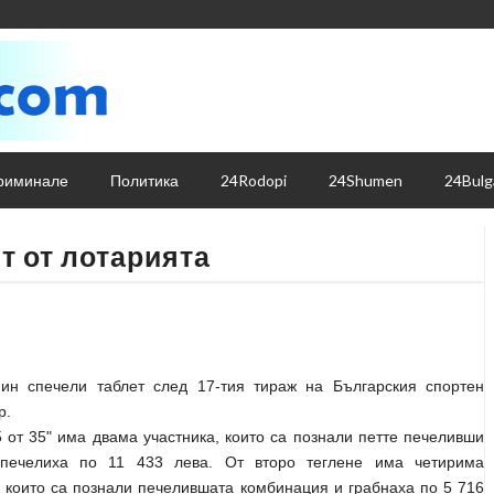
риминале
Политика
24Rodopi
24Shumen
24Bulg
т от лотарията
ин спечели таблет след 17-тия тираж на Българския спортен
р.
5 от 35" има двама участника, които са познали петте печеливши
печелиха по 11 433 лева. От второ теглене има четирима
 които са познали печелившата комбинация и грабнаха по 5 716