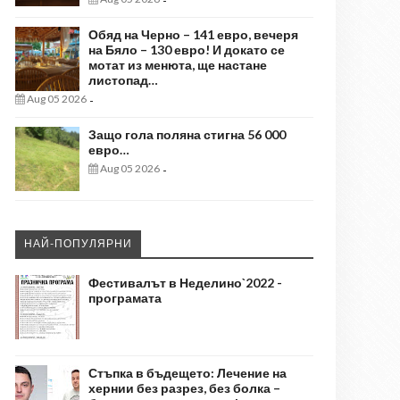
-
Обяд на Черно – 141 евро, вечеря
на Бяло – 130 евро! И докато се
мотат из менюта, ще настане
листопад…
Aug 05 2026
-
Защо гола поляна стигна 56 000
евро…
Aug 05 2026
-
НАЙ-ПОПУЛЯРНИ
Фестивалът в Неделино`2022 -
програмата
Стъпка в бъдещето: Лечение на
хернии без разрез, без болка –