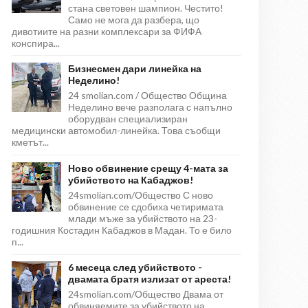
стана световен шампион. Честито!
Само не мога да разбера, що
дивотиите на разни комплексари за ФИФА
конспира...
Бизнесмен дари линейка на
Неделино!
24 smolian.com / Общество Община
Неделино вече разполага с напълно
оборудван специализиран
медицински автомобил-линейка. Това съобщи
кметът...
Ново обвинение срещу 4-мата за
убийството на Кабаджов!
24smolian.com/Общество С ново
обвинение се сдобиха четиримата
млади мъже за убийството на 23-
годишния Костадин Кабаджов в Мадан. То е било
п...
6 месеца след убийството -
двамата братя излизат от ареста!
24smolian.com/Общество Двама от
обвиняемите за убийството на