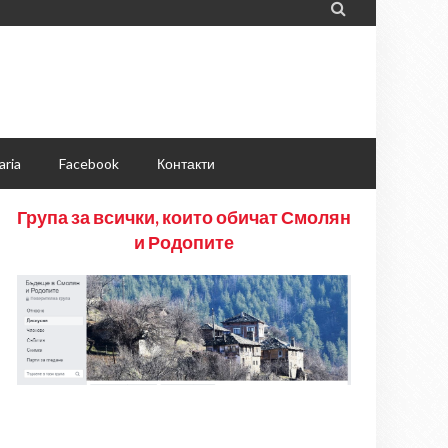

aria
Facebook
Контакти
Група за всички, които обичат Смолян
и Родопите