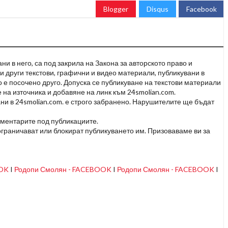
Blogger
Disqus
Facebook
и в него, са под закрила на Закона за авторското право и
и други текстови, графични и видео материали, публикувани в
но е посочено друго. Допуска се публикуване на текстови материали
 на източника и добавяне на линк към 24smolian.com.
ни в 24smolian.com. е строго забранено. Нарушителите ще бъдат
оментарите под публикациите.
граничават или блокират публикуването им. Призоваваме ви за
OOK
I
Родопи Смолян - FACEBOOK
I
Родопи Смолян - FACEBOOK
I