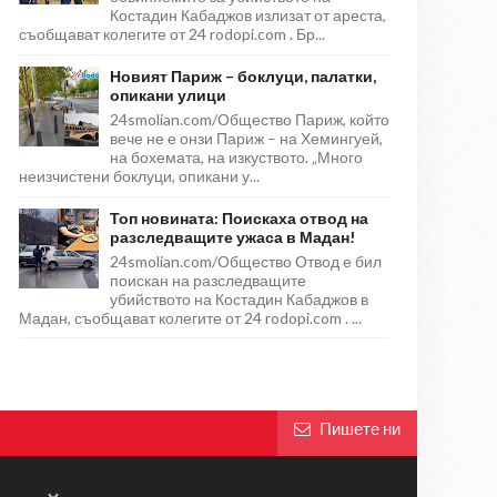
Костадин Кабаджов излизат от ареста,
съобщават колегите от 24 rodopi.com . Бр...
Новият Париж – боклуци, палатки,
опикани улици
24smolian.com/Общество Париж, който
вече не е онзи Париж – на Хемингуей,
на бохемата, на изкуството. „Много
неизчистени боклуци, опикани у...
Топ новината: Поискаха отвод на
разследващите ужаса в Мадан!
24smolian.com/Общество Отвод е бил
поискан на разследващите
убийството на Костадин Кабаджов в
Мадан, съобщават колегите от 24 rodopi.com . ...
Пишете ни