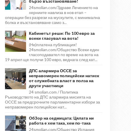
бързо възстановяване!
24smolian.com/Здраве Лечението на
херниите навлиза в нов етап –
операции без разрези на мускулите, с минимална
болка и възстановяване само з...
Кабинетът реши: По 100 евро за
всеки гласувал на вота!
(Не)платена публикация!
24smolian.com/Общество Всеки един
гласоподавател по време на вота на
19 април ще получи 100 евро, веднага след кат...
ДПС алармира ОССЕ за
неправомерен полицейски натиск
от служебната власт в полза на
други участници
24 smolian.com / Политика
Ръководството на ДПС алармира мисията на
ОССЕ за предсрочните парламентарни избори за
неправомерен полицейски нат...
ОбЗор на седмицата: Цялата ни
работа е хем така, хем по-така
24smolian.com/Общество Испания