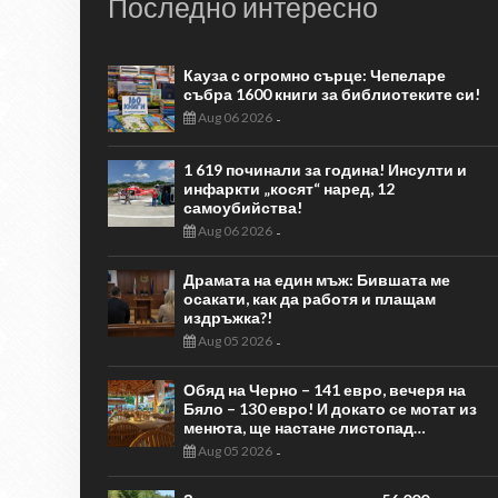
Последно интересно
Кауза с огромно сърце: Чепеларе
събра 1600 книги за библиотеките си!
Aug 06 2026
-
1 619 починали за година! Инсулти и
инфаркти „косят“ наред, 12
самоубийства!
Aug 06 2026
-
Драмата на един мъж: Бившата ме
осакати, как да работя и плащам
издръжка?!
Aug 05 2026
-
Обяд на Черно – 141 евро, вечеря на
Бяло – 130 евро! И докато се мотат из
менюта, ще настане листопад…
Aug 05 2026
-