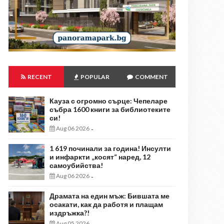
RECENT
POPULAR
COMMENT
Кауза с огромно сърце: Чепеларе
събра 1600 книги за библиотеките
си!
Aug 06 2026
-
1 619 починали за година! Инсулти
и инфаркти „косят“ наред, 12
самоубийства!
Aug 06 2026
-
Драмата на един мъж: Бившата ме
осакати, как да работя и плащам
издръжка?!
Aug 05 2026