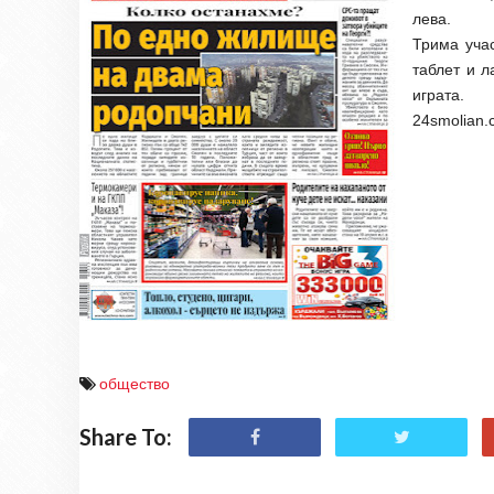
лева.
Трима уча
таблет и л
играта.
24smolian.
общество
Share To: