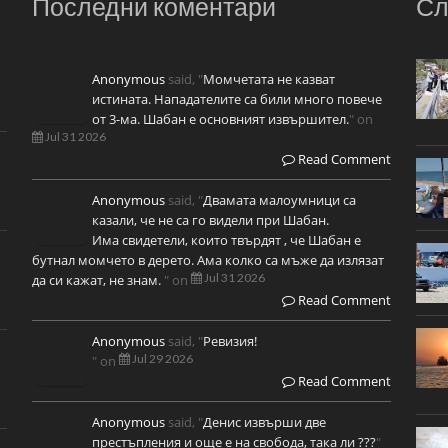
Последни коментари
Сл
Anonymous
said, "
Момчетата не казват
истината. Нападателите са били много повече
от 3-ма. Шабан е основният извършител.
" on
Jul 31 2026
Read Comment
Anonymous
said, "
Двамата малоумници са
казали, че не са го видели при Шабан.
Има свидетели, които твърдят , че Шабан е
бутнал момчето в дерето. Ама колко са мъже да излязат
Jul 31 2026
да си кажат, не знам.
" on
Read Comment
Anonymous
said, "
Ревизия!
Jul 29 2026
" on
Read Comment
Anonymous
said, "
Денис извърши две
престъпления и още е на свобода, така ли ???
"