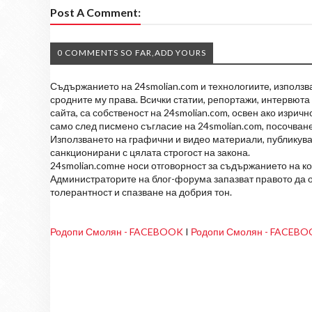
Post A Comment:
0 COMMENTS SO FAR,ADD YOURS
Съдържанието на 24smolian.com и технологиите, използван
сродните му права. Всички статии, репортажи, интервюта 
сайта, са собственост на 24smolian.com, освен ако изрич
само след писмено съгласие на 24smolian.com, посочване
Използването на графични и видео материали, публикува
санкционирани с цялата строгост на закона.
24smolian.comне носи отговорност за съдържанието на к
Администраторите на блог-форума запазват правото да о
толерантност и спазване на добрия тон.
Родопи Смолян - FACEBOOK
I
Родопи Смолян - FACEB