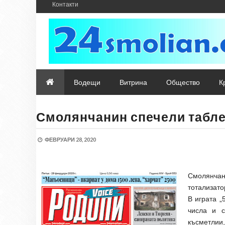
Контакти
Водещи
Витрина
Общество
К
Смолянчанин спечели табле
ФЕВРУАРИ 28, 2020
Смолянчан
тотализато
В играта „
числа и с
късметлии,