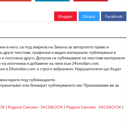
Blogger
Disqus
Facebook
и в него, са под закрила на Закона за авторското право и
и други текстови, графични и видео материали, публикувани в
но е посочено друго. Допуска се публикуване на текстови материали
 на източника и добавяне на линк към 24smolian.com.
ни в 24smolian.com. е строго забранено. Нарушителите ще бъдат
оментарите под публикациите.
граничават или блокират публикуването им. Призоваваме ви за
OOK
I
Родопи Смолян - FACEBOOK
I
Родопи Смолян - FACEBOOK
I