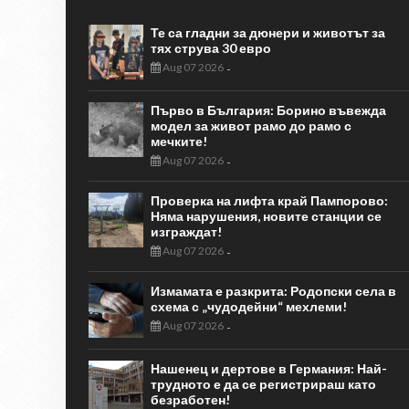
Те са гладни за дюнери и животът за
тях струва 30 евро
Aug 07 2026
-
Първо в България: Борино въвежда
модел за живот рамо до рамо с
мечките!
Aug 07 2026
-
Проверка на лифта край Пампорово:
Няма нарушения, новите станции се
изграждат!
Aug 07 2026
-
Измамата е разкрита: Родопски села в
схема с „чудодейни“ мехлеми!
Aug 07 2026
-
Нашенец и дертове в Германия: Най-
трудното е да се регистрираш като
безработен!