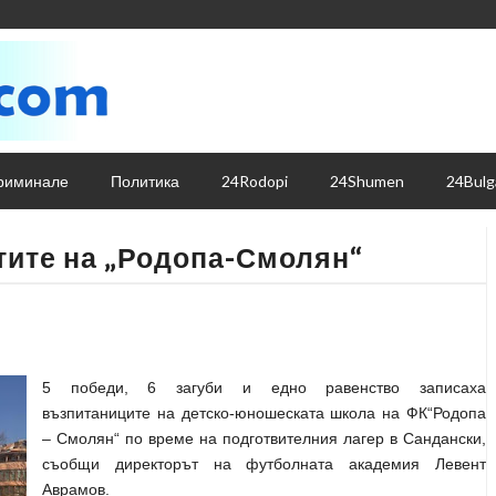
риминале
Политика
24Rodopi
24Shumen
24Bulg
нтите на „Родопа-Смолян“
5 победи, 6 загуби и едно равенство записаха
възпитаниците на детско-юношеската школа на ФК“Родопа
– Смолян“ по време на подготвителния лагер в Сандански,
съобщи директорът на
футболната академия
Левент
Аврамов.