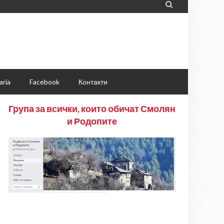

aria
Facebook
Контакти
Група за всички, които обичат Смолян
и Родопите