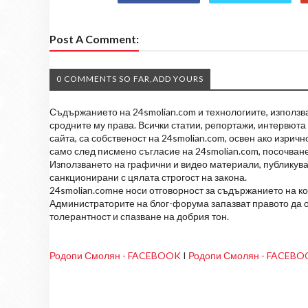
Post A Comment:
0 COMMENTS SO FAR,ADD YOURS
Съдържанието на 24smolian.com и технологиите, използван
сродните му права. Всички статии, репортажи, интервюта 
сайта, са собственост на 24smolian.com, освен ако изрич
само след писмено съгласие на 24smolian.com, посочване
Използването на графични и видео материали, публикува
санкционирани с цялата строгост на закона.
24smolian.comне носи отговорност за съдържанието на к
Администраторите на блог-форума запазват правото да о
толерантност и спазване на добрия тон.
Родопи Смолян - FACEBOOK
I
Родопи Смолян - FACEB