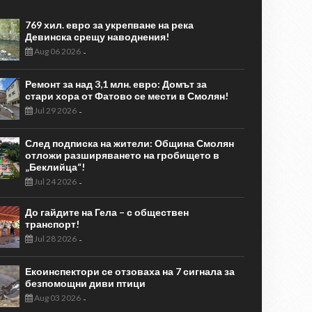
769 хил. евро за укрепване на река
Девинска срещу наводнения!
Aug 06 2026
-
Ремонт за над 3,1 млн. евро: Домът за
стари хора от Фатово се мести в Смолян!
Jul 29 2026
-
След подписка на жители: Община Смолян
отложи разширяването на гробището в
„Беклийца“!
Jul 24 2026
-
До гайдите на Гела – с обществен
транспорт!
Jul 28 2026
-
Екоинспектори се отзоваха на 7 сигнала за
безпомощни диви птици
Aug 03 2026
-