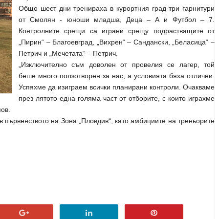
Общо шест дни тренираха в курортния град три гарнитури
от Смолян
- юноши младша, Деца – А и Футбол – 7.
Контролните срещи са играни срещу подрастващите от
„Пирин“ – Благоевград, „Вихрен“ – Сандански, „Беласица“ –
Петрич и „Мечетата“ – Петрич.
„Изключително съм доволен от провелия се лагер, той
беше много ползотворен за нас, а условията бяха отлични.
Успяхме да изиграем всички планирани контроли. Очакваме
през лятото една голяма част от отборите, с които играхме
ов.
 в първенството на Зона
„
Пловдив
“
, като амбициите на треньорите