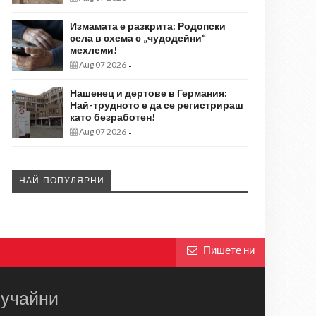
Измамата е разкрита: Родопски
села в схема с „чудодейни“
мехлеми!
Aug 07 2026
-
Нашенец и дертове в Германия:
Най-трудното е да се регистрираш
като безработен!
Aug 07 2026
-
НАЙ-ПОПУЛЯРНИ
Пишете ни
учайни