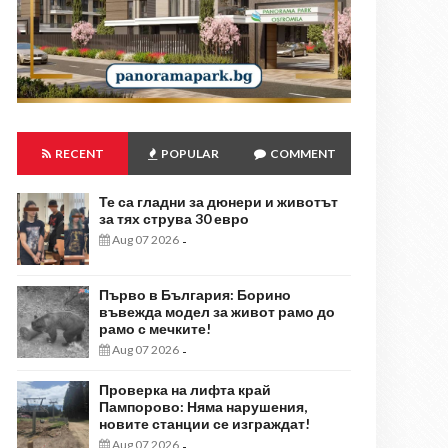
RECENT
POPULAR
COMMENT
Те са гладни за дюнери и животът
за тях струва 30 евро
Aug 07 2026
-
Първо в България: Борино
въвежда модел за живот рамо до
рамо с мечките!
Aug 07 2026
-
Проверка на лифта край
Пампорово: Няма нарушения,
новите станции се изграждат!
Aug 07 2026
-