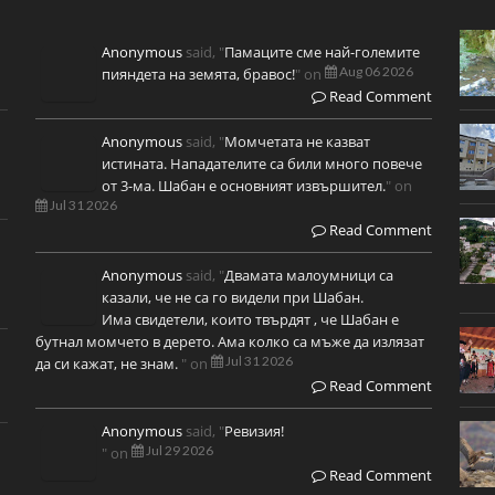
Anonymous
said, "
Памаците сме най-големите
Aug 06 2026
пияндета на земята, бравос!
" on
Read Comment
Anonymous
said, "
Момчетата не казват
истината. Нападателите са били много повече
от 3-ма. Шабан е основният извършител.
" on
Jul 31 2026
Read Comment
Anonymous
said, "
Двамата малоумници са
казали, че не са го видели при Шабан.
Има свидетели, които твърдят , че Шабан е
бутнал момчето в дерето. Ама колко са мъже да излязат
Jul 31 2026
да си кажат, не знам.
" on
Read Comment
Anonymous
said, "
Ревизия!
Jul 29 2026
" on
Read Comment