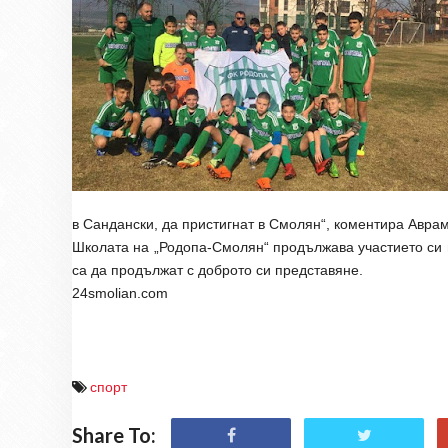
в Сандански, да пристигнат в Смолян“, коментира Аврам
Ш
колата на „Родопа-Смолян“
продължава участието си
са да продължат с доброто си представяне.
24smolian.com
спорт
Share To: