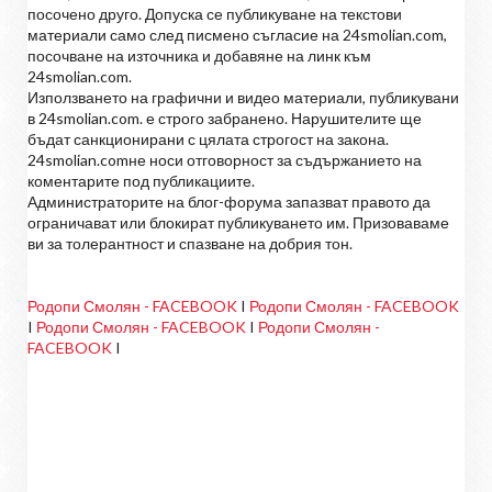
посочено друго. Допуска се публикуване на текстови
материали само след писмено съгласие на 24smolian.com,
посочване на източника и добавяне на линк към
24smolian.com.
Използването на графични и видео материали, публикувани
в 24smolian.com. е строго забранено. Нарушителите ще
бъдат санкционирани с цялата строгост на закона.
24smolian.comне носи отговорност за съдържанието на
коментарите под публикациите.
Администраторите на блог-форума запазват правото да
ограничават или блокират публикуването им. Призоваваме
ви за толерантност и спазване на добрия тон.
Родопи Смолян - FACEBOOK
I
Родопи Смолян - FACEBOOK
I
Родопи Смолян - FACEBOOK
I
Родопи Смолян -
FACEBOOK
I