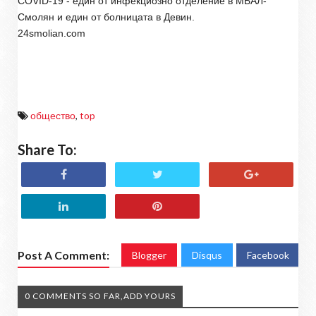
COVID-19 - един от инфекциозно отделение в МБАЛ-
Смолян и един от болницата в Девин.
24smolian.com
общество
,
top
Share To:
Post A Comment:
Blogger
Disqus
Facebook
0 COMMENTS SO FAR,ADD YOURS