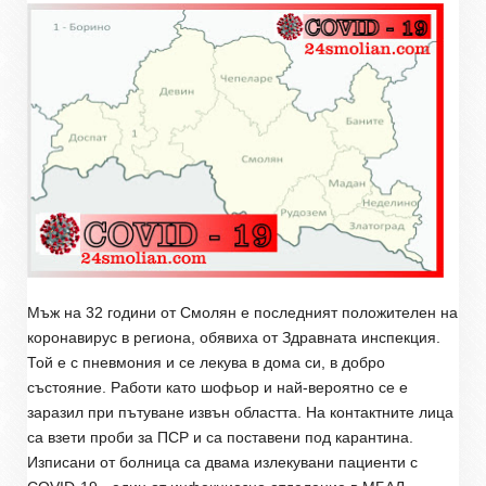
Мъж на 32 години от Смолян е последният положителен на
коронавирус в региона, обявиха от Здравната инспекция.
Той е с пневмония и се л
екува
в
дома
си, в
добро
състояние. Работи като шофьор и най-вероятно се е
заразил при пътуване извън областта. На контактните лица
са взети проби за ПСР и са поставени под карантина.
Изписани от болница са двама излекувани пациенти с