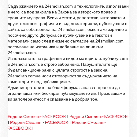
Съдържанието на 24smolian.com и технологиите, използвани
в него, са под закрила на Закона за авторското право и
сродните му права. Всички статии, репортажи, интервюта и
други текстови, графични и видео материали, публикувани в
сайта, са собственост на 24smolian.com, освен ако изрично е
посочено друго. Допуска се публикуване на текстови
материали само след писмено съгласие на 24smolian.com,
посочване на източника и добавяне на линк към
24smolian.com.
Използването на графични и видео материали, публикувани
в 24smolian.com. е строго забранено. Нарушителите ще
бъдат санкционирани с цялата строгост на закона.
24smolian.comне носи отговорност за съдържанието на
коментарите под публикациите.
Администраторите на блог-форума запазват правото да
ограничават или блокират публикуването им. Призоваваме
ви за толерантност и спазване на добрия тон.
Родопи Смолян - FACEBOOK
I
Родопи Смолян - FACEBOOK
I
Родопи Смолян - FACEBOOK
I
Родопи Смолян -
FACEBOOK
I