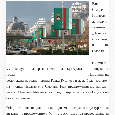
Васил
Ставрев
Игнатов
да получи
званието
„Почетен
граждани
н на
Смолян“
за
големите
му заслуги за развитието на културата и спорта в
града. Паметник на
родопската народна певица Радка Кушлева пък да бъде поставен
на площад „България в Смолян. Тези предложения ще направи
кметът Николай Мелемов на предстоящата сесия на Общинския
съвет в Смолян.
Общината ще отправи искане до министъра на културата за
внасяне на предложение в Министерски съвет за предоставяне за