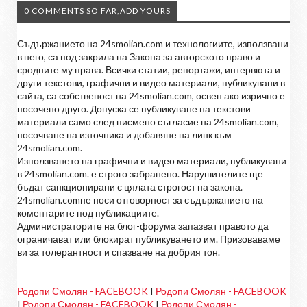
0 COMMENTS SO FAR,ADD YOURS
Съдържанието на 24smolian.com и технологиите, използвани
в него, са под закрила на Закона за авторското право и
сродните му права. Всички статии, репортажи, интервюта и
други текстови, графични и видео материали, публикувани в
сайта, са собственост на 24smolian.com, освен ако изрично е
посочено друго. Допуска се публикуване на текстови
материали само след писмено съгласие на 24smolian.com,
посочване на източника и добавяне на линк към
24smolian.com.
Използването на графични и видео материали, публикувани
в 24smolian.com. е строго забранено. Нарушителите ще
бъдат санкционирани с цялата строгост на закона.
24smolian.comне носи отговорност за съдържанието на
коментарите под публикациите.
Администраторите на блог-форума запазват правото да
ограничават или блокират публикуването им. Призоваваме
ви за толерантност и спазване на добрия тон.
Родопи Смолян - FACEBOOK
I
Родопи Смолян - FACEBOOK
I
Родопи Смолян - FACEBOOK
I
Родопи Смолян -