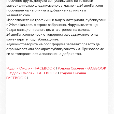
посочено друго. Допуска се публикуване на текстови
материали само след писмено съгласие на 24smolian.com,
посочване на източника и добавяне на линк към
24smolian.com.
Използването на графични и видео материали, публикувани
в 24smolian.com. е строго забранено. Нарушителите ще
бъдат санкционирани с цялата строгост на закона.
24smolian.comне носи отговорност за съдържанието на
коментарите под публикациите.
Администраторите на блог-форума запазват правото да
ограничават или блокират публикуването им. Призоваваме
ви за толерантност и спазване на добрия тон.
Родопи Смолян - FACEBOOK
I
Родопи Смолян - FACEBOOK
I
Родопи Смолян - FACEBOOK
I
Родопи Смолян -
FACEBOOK
I