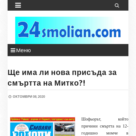


Меню
Ще има ли нова присъда за
смъртта на Митко?!
ОКТОМВРИ 08, 2020
Шофьорът, който
причини смъртта на 12-
годишно момче в