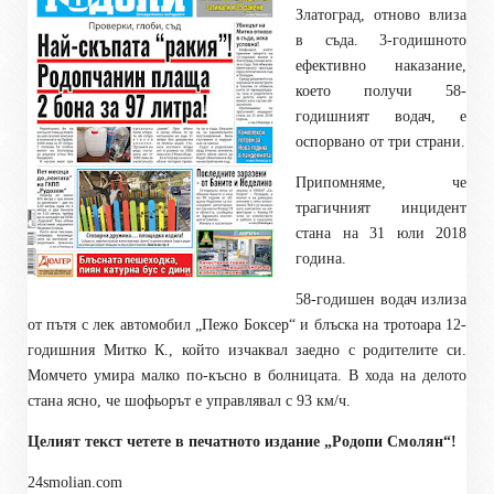
Златоград, отново влиза
в съда. 3-годишното
ефективно наказание,
което получи 58-
годишният водач, е
оспорвано от три страни.
Припомняме, че
трагичният инцидент
стана на 31 юли 2018
година.
58-годишен водач излиза
от пътя с лек автомобил „Пежо Боксер“ и блъска на тротоара 12-
годишния Митко К., който изчаквал заедно с родителите си.
Момчето умира малко по-късно в болницата. В хода на делото
стана ясно, че шофьорът е управлявал с 93 км/ч.
Целият текст четете в печатното издание „Родопи Смолян“!
24smolian.com