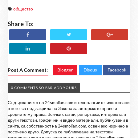
общество
Share To:
Post A Comment:
Blogger
Disqus
Facebook
0 COMMENTS SO FAR,ADD YOURS
Съдържанието на 24smolian.com и технологиите, използвани
в него, са под закрила на Закона за авторското право и
сродните му права. Всички статии, репортажи, интервюта и
други текстови, графични и видео материали, публикувани в
сайта, са собственост на 24smolian.com, освен ако изрично е
посочено друго. Допуска се публикуване на текстови
материали само след писмено съгласие на 24smolian.com,