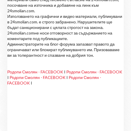
посочване на източника и добавяне на линк към
24smolian.com.
Използването на графични и видео материали, публикувани
в 24smolian.com. е строго забранено. Нарушителите ще
бъдат санкционирани с цялата строгост на закона.
24smolian.comне носи отговорност за съдържанието на
коментарите под публикациите.
Администраторите на блог-форума запазват правото да
ограничават или блокират публикуването им. Призоваваме
ви за толерантност и спазване на добрия тон.
Родопи Смолян - FACEBOOK
I
Родопи Смолян - FACEBOOK
I
Родопи Смолян - FACEBOOK
I
Родопи Смолян -
FACEBOOK
I