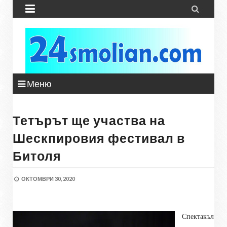


Меню
Тетърът ще участва на
Шескпировия фестивал в
Битоля
ОКТОМВРИ 30, 2020
Спектакъл