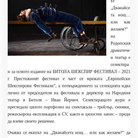
ът
„Дванайсе
та нощ…
или как
желаем?“
на
Родопския
драматиче
н театър е
селектира
н за осмото издание на БИТОЛА ШЕКСПИР ФЕСТИВАЛ – 2021
г. Престижният фестивал е част от мрежата „Европейски
Шекспирови Фестивали“, а потвърждението за селекцията идва
лично от председателя на фестивала и директор на Народния
театър в Битоля – Иван Йерчич. Селектиращото жури е
прегледало цялото портфолио на спектакъла – трейлър, снимки,
режисьорска експликация и CV, както и цялостен запис – преди
да вземе своето решение.
Очаква се екипът на „Дванайсета нощ… или как желаем?“ да