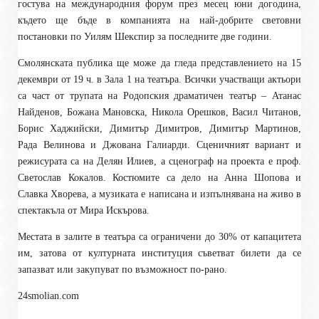
гостува на международния форум през месец юни догодина,
където ще бъде в компанията на най-добрите световни
постановки по Уилям Шекспир за последните две години.
Смолянската публика ще може да гледа представлението на 15
декември от 19 ч. в Зала 1 на театъра. Всички участващи актьори
са част от трупата на Родопския драматичен театър – Атанас
Найденов, Божана Мановска, Никола Орешков, Васил Читанов,
Борис Хаджийски, Димитър Димитров, Димитър Мартинов,
Рада Велинова и Джована Галиарди. Сценичният вариант и
режисурата са на Делян Илиев, а сценограф на проекта е проф.
Светослав Кокалов. Костюмите са дело на Анна Шопова и
Славка Хворева, а музиката е написана и изпълнявана на живо в
спектакъла от Мира Искърова.
Местата в залите в театъра са ограничени до 30% от капацитета
им, затова от културната институция съветват билети да се
запазват или закупуват по възможност по-рано.
24smolian.com