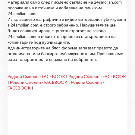
материали само след писмено съгласие на 24smolian.com,
посочване на източника и добавяне на линк към
24smolian.com.
Използването на графични и видео материали, публикувани
в 24smolian.com. е строго забранено. Нарушителите ще
бъдат санкционирани с цялата строгост на закона.
24smolian.comне носи отговорност за съдържанието на
коментарите под публикациите.
Администраторите на блог-форума запазват правото да
ограничават или блокират публикуването им. Призоваваме
ви за толерантност и спазване на добрия тон.
Родопи Смолян - FACEBOOK
I
Родопи Смолян - FACEBOOK
I
Родопи Смолян - FACEBOOK
I
Родопи Смолян -
FACEBOOK
I