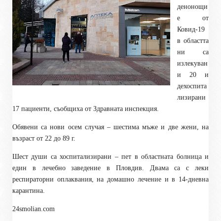
денонощи
е от
Ковид-19
в областта
ни са
излекуван
и 20 и
дехоспита
лизирани
17 пациенти, съобщиха от Здравната инспекция.
Обявени са нови осем случая – шестима мъже и две жени, на
възраст от 22 до 89 г.
Шест души са хоспитализирани – пет в областната болница и
един в лечебно заведение в Пловдив. Двама са с леки
респираторни оплаквания, на домашно лечение и в 14-дневна
карантина.
24smolian.com