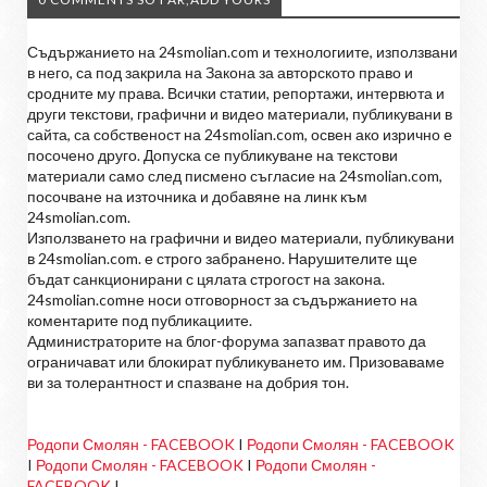
Съдържанието на 24smolian.com и технологиите, използвани
в него, са под закрила на Закона за авторското право и
сродните му права. Всички статии, репортажи, интервюта и
други текстови, графични и видео материали, публикувани в
сайта, са собственост на 24smolian.com, освен ако изрично е
посочено друго. Допуска се публикуване на текстови
материали само след писмено съгласие на 24smolian.com,
посочване на източника и добавяне на линк към
24smolian.com.
Използването на графични и видео материали, публикувани
в 24smolian.com. е строго забранено. Нарушителите ще
бъдат санкционирани с цялата строгост на закона.
24smolian.comне носи отговорност за съдържанието на
коментарите под публикациите.
Администраторите на блог-форума запазват правото да
ограничават или блокират публикуването им. Призоваваме
ви за толерантност и спазване на добрия тон.
Родопи Смолян - FACEBOOK
I
Родопи Смолян - FACEBOOK
I
Родопи Смолян - FACEBOOK
I
Родопи Смолян -
FACEBOOK
I