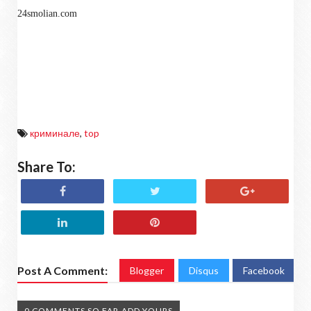
24smolian.com
криминале
,
top
Share To:
Post A Comment:
Blogger
Disqus
Facebook
0 COMMENTS SO FAR,ADD YOURS