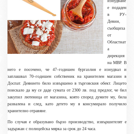
изнудване
е подаден
в РУ-
Девин,
съобщиха
от
Областнат
а
дирекция
на МВР. В
него е посочено, че 47–годишен бургазлия е изнудвал и
заплашвал 70–годишен собственик на хранителен магазин в
Доспат. Деянието било извършено в търговския обект. Лицето
поискало да му се даде сумата от 2300 лв. под предлог, че бил
закупил лютеница от магазина, която според думите му, била
развалена и след, като детето му я консумирало получило
хранително отравяне.
По случая е образувано бързо производство, извършителят е
задържан с полицейска мярка за срок до 24 часа.