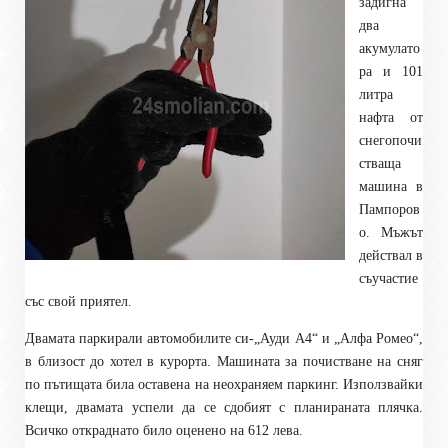
задигна
два
акумулато
ра и 101
литра
нафта от
снегопочи
стваща
машина в
Пампоров
о. Мъжът
действал в
съучастие
със свой приятел.
Двамата паркирали автомобилите си-„Ауди А4“ и „Алфа Ромео“,
в близост до хотел в курорта. Машината за почистване на сняг
по пътищата била оставена на неохраняем паркинг. Използвайки
клещи, двамата успели да се сдобият с планираната плячка.
Всичко откраднато било оценено на 612 лева.