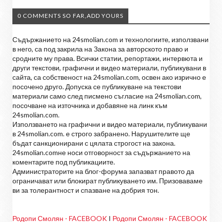
0 COMMENTS SO FAR,ADD YOURS
Съдържанието на 24smolian.com и технологиите, използвани
в него, са под закрила на Закона за авторското право и
сродните му права. Всички статии, репортажи, интервюта и
други текстови, графични и видео материали, публикувани в
сайта, са собственост на 24smolian.com, освен ако изрично е
посочено друго. Допуска се публикуване на текстови
материали само след писмено съгласие на 24smolian.com,
посочване на източника и добавяне на линк към
24smolian.com.
Използването на графични и видео материали, публикувани
в 24smolian.com. е строго забранено. Нарушителите ще
бъдат санкционирани с цялата строгост на закона.
24smolian.comне носи отговорност за съдържанието на
коментарите под публикациите.
Администраторите на блог-форума запазват правото да
ограничават или блокират публикуването им. Призоваваме
ви за толерантност и спазване на добрия тон.
Родопи Смолян - FACEBOOK
I
Родопи Смолян - FACEBOOK