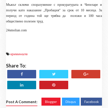
Мъжът сключи споразумение с прокуратурата в Чепеларе и
получи като наказание „Пробация“ за срок от 10 месеца. За
период от година той ще трябва да
положи и 100 часа
обществено полезен труд.
24smolian.com
криминале
Share To:
Post A Comment:
Blogger
Disqus
Facebook