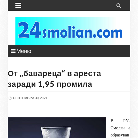


Меню
От „бавареца“ в ареста
заради 1,95 промила
СЕПТЕМВРИ 30, 2021
В РУ-
Смолян е
образуван