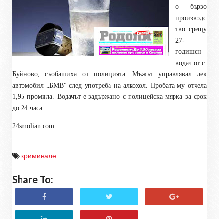
о бързо
производс
тво срещу
27-
годишен
водач от с.
Буйново, съобащиха от полицията. Мъжът управлявал лек
автомобил „БМВ“ след употреба на алкохол. Пробата му отчела
1,95 промила. Водачът е задържано с полицейска мярка за срок
до 24 часа.
24smolian.com
криминале
Share To: