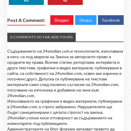
Post A Comment:
Blogger
Disqus
Facebook
0 COMMENTS SO FAR,ADD YOURS
Съдържанието на 24smolian.com и технологиите, използвани
в него, са под закрила на Закона за авторското право и
сродните му права. Всички статии, репортажи, интервюта и
други текстови, графични и видео материали, публикувани в
сайта, са собственост на 24smolian.com, освен ако изрично е
посочено друго. Допуска се публикуване на текстови
материали само след писмено съгласие на 24smolian.com,
посочване на източника и добавяне на линк към
24smolian.com.
Използването на графични и видео материали, публикувани
в 24smolian.com. е строго забранено. Нарушителите ще
бъдат санкционирани с цялата строгост на закона.
24smolian.comне носи отговорност за съдържанието на
коментарите под публикациите.
Администраторите на блог-форума запазват правото да