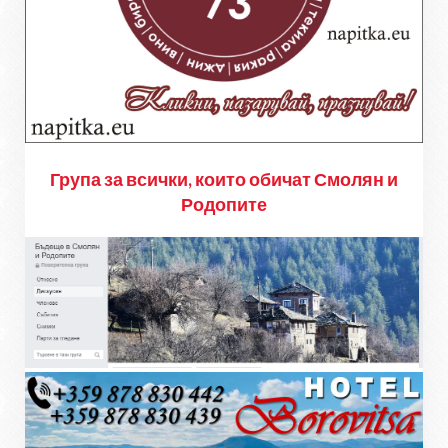
Група за всички, които обичат Смолян и
Родопите