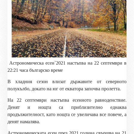
Астрономическа есен
`
2021 настъпва на 22 септември в
22:21 часа българско време
В хладния сезон влизат държавите от северното
полукълбо, докато на юг от екватора започва пролетта.
На 22 септември настъпва есенното равноденствие.
Денят и нощта са приблизително еднаква
продължителност, като нощта се увеличава все повече, а
денят намалява.
Астрономическата есен през 2021 година свършва на 21