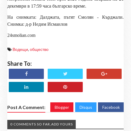
декември в 17:59 часа българско време.
На снимката: Далджата, пътят Смолян - Кърджали.
Снимка: д-р Недим Исмаилов
24smolian
.com
Водещи
,
общество
Share To:
Post A Comment:
Blogger
Disqus
Facebook
0 COMMENTS SO FAR,ADD YOURS