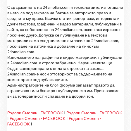
Съдържанието на 24smolian.com и технологиите, използвани
в него, са под закрила на Закона за авторското право и
сродните му права. Всички статии, репортажи, интервюта и
други текстови, графични и видео материали, публикувани в
сайта, са собственост на 24smolian.com, освен ако изрично е
посочено друго. Допуска се публикуване на текстови
материали само след писмено съгласие на 24smolian.com,
посочване на източника и добавяне на линк към
24smolian.com.
Използването на графични и видео материали, публикувани
в 24smolian.com. е строго забранено. Нарушителите ще
бъдат санкционирани с цялата строгост на закона.
24smolian.comне носи отговорност за съдържанието на
коментарите под публикациите.
Администраторите на блог-форума запазват правото да
ограничават или блокират публикуването им. Призоваваме
ви за толерантност и спазване на добрия тон.
Родопи Смолян - FACEBOOK
I
Родопи Смолян - FACEBOOK
I
Родопи Смолян - FACEBOOK
I
Родопи Смолян -
FACEBOOK
I