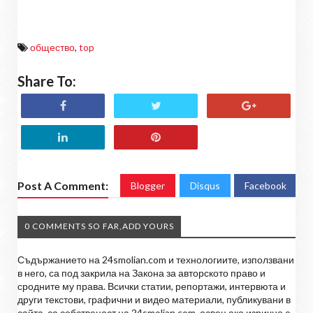
общество
,
top
Share To:
Post A Comment:
Blogger
Disqus
Facebook
0 COMMENTS SO FAR,ADD YOURS
Съдържанието на 24smolian.com и технологиите, използвани
в него, са под закрила на Закона за авторското право и
сродните му права. Всички статии, репортажи, интервюта и
други текстови, графични и видео материали, публикувани в
сайта, са собственост на 24smolian.com, освен ако изрично е