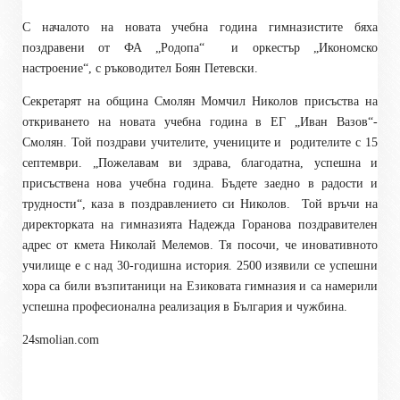
С началото на новата учебна година гимназистите бяха
поздравени от ФА „Родопа“
и оркестър „Икономско
настроение“, с ръководител Боян Петевски.
Секретарят на община Смолян Момчил Николов присъства на
откриването на новата учебна година в ЕГ „Иван Вазов“-
Смолян. Той поздрави учителите, учениците и
родителите с 15
септември. „Пожелавам ви здрава, благодатна, успешна и
присъствена нова учебна година. Бъдете заедно в радости и
трудности“, каза в поздравлението си Николов.
Той връчи на
директорката на гимназията Надежда Горанова поздравителен
адрес от кмета Николай Мелемов. Тя посочи, че иновативното
училище е с над 30-годишна история. 2500 изявили се успешни
хора са били възпитаници на Езиковата гимназия и са намерили
успешна професионална реализация в България и чужбина.
24smolian.com