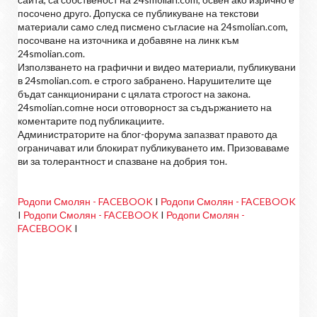
посочено друго. Допуска се публикуване на текстови
материали само след писмено съгласие на 24smolian.com,
посочване на източника и добавяне на линк към
24smolian.com.
Използването на графични и видео материали, публикувани
в 24smolian.com. е строго забранено. Нарушителите ще
бъдат санкционирани с цялата строгост на закона.
24smolian.comне носи отговорност за съдържанието на
коментарите под публикациите.
Администраторите на блог-форума запазват правото да
ограничават или блокират публикуването им. Призоваваме
ви за толерантност и спазване на добрия тон.
Родопи Смолян - FACEBOOK
I
Родопи Смолян - FACEBOOK
I
Родопи Смолян - FACEBOOK
I
Родопи Смолян -
FACEBOOK
I