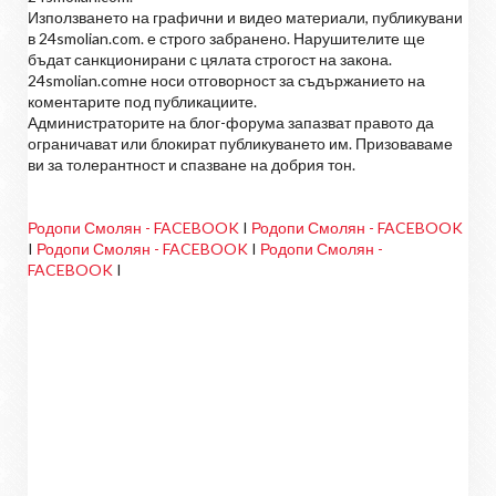
Използването на графични и видео материали, публикувани
в 24smolian.com. е строго забранено. Нарушителите ще
бъдат санкционирани с цялата строгост на закона.
24smolian.comне носи отговорност за съдържанието на
коментарите под публикациите.
Администраторите на блог-форума запазват правото да
ограничават или блокират публикуването им. Призоваваме
ви за толерантност и спазване на добрия тон.
Родопи Смолян - FACEBOOK
I
Родопи Смолян - FACEBOOK
I
Родопи Смолян - FACEBOOK
I
Родопи Смолян -
FACEBOOK
I