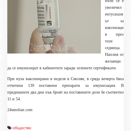
пъти се е
увеличил
ентусиазм
ът за
ваксинаци
я през
тази
седмица.
Наплив от
желаещи
да се имунизират в кабинетите заради зелените сертификати.
При нула ваксинирани в неделя в Смолян, в сряда вечерта бяха
отчетени 139 поставени препарати за имунизация. В
предишните два дни пък броят на поставените дози бе съответно
11 и 54.
24smolian.com
общество