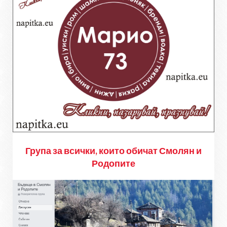
Група за всички, които обичат Смолян и
Родопите