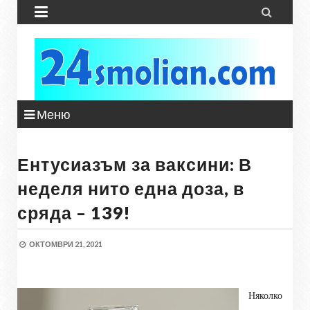


Меню
Ентусиазъм за ваксини: В
неделя нито една доза, в
сряда – 139!
ОКТОМВРИ 21, 2021
Няколко