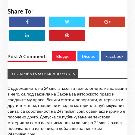
Share To:
Post A Comment:
Blogger
Disqus
Facebook
0 COMMENTS SO FAR,ADD YOURS
Съдържанието на 24smolian.com и технологиите, използвани
в него, са под закрила на Закона за авторското право и
сродните му права. Всички статии, репортажи, интервюта и
други текстови, графични и видео материали, публикувани в
сайта, са собственост на 24smolian.com, освен ако изрично е
посочено друго. Допуска се публикуване на текстови
материали само след писмено съгласие на 24smolian.com,
посочване на източника и добавяне на линк към
24smolian.com.