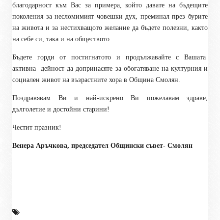
благодарност към Вас за примера, който давате на бъдещите
поколения за несломимият човешки дух, преминал през бурите
на живота и за нестихващото желание да бъдете полезни, както
на себе си, така и на обществото.
Бъдете горди от постигнатото и продължавайте с Вашата
активна
дейност да допринасяте за обогатяване на културния и
социален живот на възрастните хора в Община Смолян.
Поздравявам Ви и най-искрено Ви пожелавам здраве,
дълголетие и достойни старини!
Честит празник!
Венера Аръчкова, председател Общински съвет- Смолян