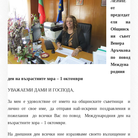
ЛЕНИЕ
от
председат
еля на
Общинск
ия съвет
Венера
Аръчкова
по повод
Междуна
родния
ден на възрастните хора – 1 октомври
УВАЖАЕМИ ДАМИ И ГОСПОДА,
За мен е удоволствие от името на общинските съветници
и
лично от свое име, да отправя най-искрени поздравления и
пожелания
до всички Вас по повод
Международния ден на
възрастните хора – 1 октомври.
На днешния ден всички ние изразяваме своето възхищение и