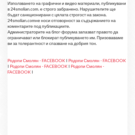
Използването на графични и видео материали, публикувани
в 24smolian.com. е строго забранено. Нарушителите ще
бъдат санкционирани с цялата строгост на закона.
24smolian.comне носи отговорност за съдържанието на
коментарите под публикациите.
Администраторите на блог-форума запазват правото да
ограничават или блокират публикуването им. Призоваваме
ви за толерантност и спазване на добрия тон.
Родопи Смолян - FACEBOOK
I
Родопи Смолян - FACEBOOK
I
Родопи Смолян - FACEBOOK
I
Родопи Смолян -
FACEBOOK
I