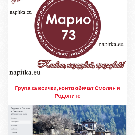
Група за всички, които обичат Смолян и
Родопите