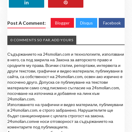
Post A Comment:
Blogger
Disqus
Facebook
0 COMMENTS SO FAR,ADD YOURS
Съдържанието на 24smolian.com и технологиите, използвани
в него, са под закрила на Закона за авторското право и
сродните му права. Всички статии, репортажи, интервюта и
други текстови, графични и видео материали, публикувани в
сайта, са собственост на 24smolian.com, освен ако изрично е
посочено друго. Допуска се публикуване на текстови
материали само след писмено съгласие на 24smolian.com,
посочване на източника и добавяне на линк към
24smolian.com.
Използването на графични и видео материали, публикувани
в 24smolian.com. е строго забранено. Нарушителите ще
бъдат санкционирани с цялата строгост на закона.
24smolian.comне носи отговорност за съдържанието на
коментарите под публикациите.