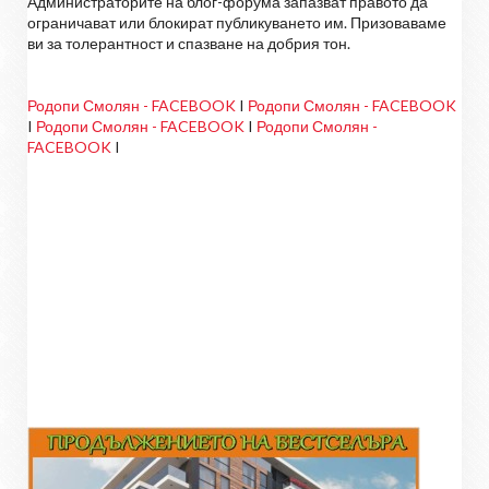
Администраторите на блог-форума запазват правото да
ограничават или блокират публикуването им. Призоваваме
ви за толерантност и спазване на добрия тон.
Родопи Смолян - FACEBOOK
I
Родопи Смолян - FACEBOOK
I
Родопи Смолян - FACEBOOK
I
Родопи Смолян -
FACEBOOK
I