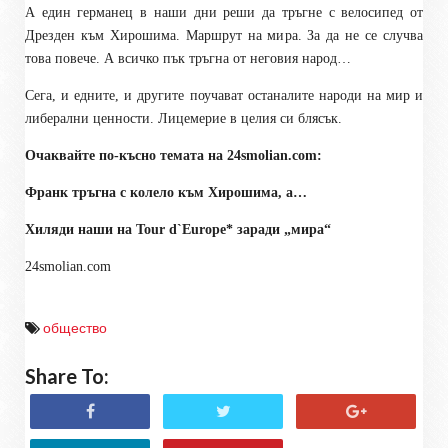
А един германец в наши дни реши да тръгне с велосипед от
Дрезден към Хирошима. Маршрут на мира. За да не се случва
това повече. А всичко пък тръгна от неговия народ…
Сега, и едните, и другите поучават останалите народи на мир и
либерални ценности. Лицемерие в целия си блясък.
Очаквайте по-късно темата на 24
smolian.com
:
Франк тръгна с колело към Хирошима, а…
Хиляди наши на Tour d`Europe* заради „мира“
24smolian.com
общество
Share To: