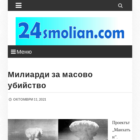


Меню
Милиарди за масово
убийство
ОКТОМВРИ 11, 2021
Проектът
„Манхатъ
н“.