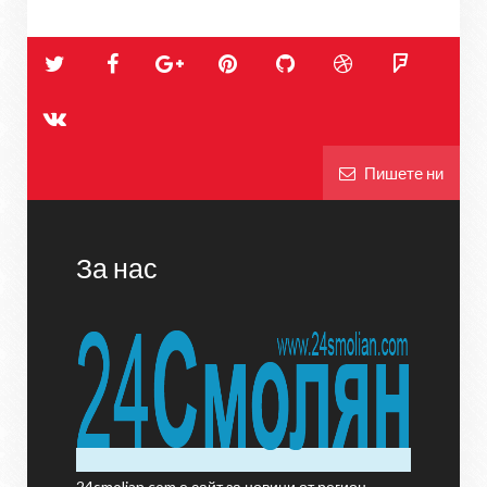
Пишете ни
За нас
24smolian.com е сайт за новини от регион