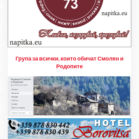
Група за всички, които обичат Смолян и
Родопите