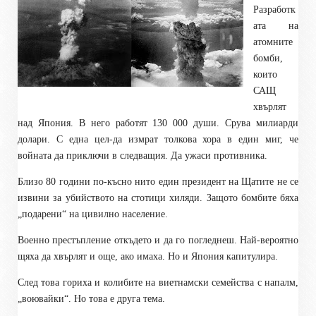
Разработк
ата на
атомните
бомби,
които
САЩ
хвърлят
над Япония. В него работят 130 000 души. Срува милиарди
долари. С една цел-да измрат толкова хора в един миг, че
войната да приключи в следващия. Да ужаси противника.
Близо 80 години по-късно нито един президент на Щатите не се
извини за убийството на стотици хиляди. Защото бомбите бяха
„подарени“ на цивилно население.
Военно престъпление откъдето и да го погледнеш. Най-вероятно
щяха да хвърлят и още, ако имаха. Но и Япония капитулира.
След това гориха и колибите на виетнамски семейства с напалм,
„воювайки“. Но това е друга тема.