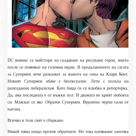
DC комикс са майстори на създаване на рисувани герои, които
после се появяват на големия екран. В продължението на сагата
за Супермен вече разказват за живота на сина на Кларк Кент.
Новият Супермен обаче е бисексуален. Лети с полъха на
разюздания либерализъм. Като баща си се влюбва в репортерка.
Да, ама последната е от мъжки пол. И двамата не крият любовта
си. Мляскат се яко. Обратен Супермен. Вероятно черпи сили от
нагона.
Всичко в този свят е сбъркано.
Никой няма нищо против обратните. Но това натякване започва