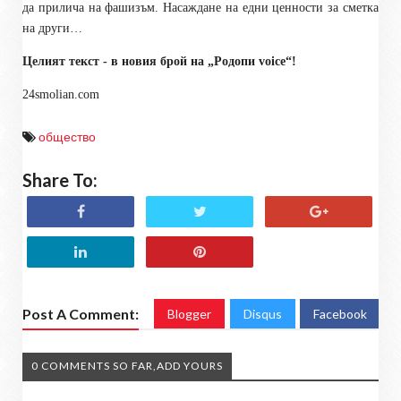
да прилича на фашизъм. Насаждане на едни ценности за сметка
на други…
Целият текст - в новия брой на „Родопи voice“!
24smolian.com
общество
Share To:
Post A Comment:
Blogger
Disqus
Facebook
0 COMMENTS SO FAR,ADD YOURS