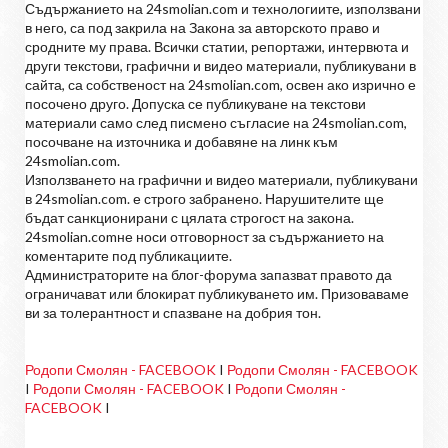
Съдържанието на 24smolian.com и технологиите, използвани
в него, са под закрила на Закона за авторското право и
сродните му права. Всички статии, репортажи, интервюта и
други текстови, графични и видео материали, публикувани в
сайта, са собственост на 24smolian.com, освен ако изрично е
посочено друго. Допуска се публикуване на текстови
материали само след писмено съгласие на 24smolian.com,
посочване на източника и добавяне на линк към
24smolian.com.
Използването на графични и видео материали, публикувани
в 24smolian.com. е строго забранено. Нарушителите ще
бъдат санкционирани с цялата строгост на закона.
24smolian.comне носи отговорност за съдържанието на
коментарите под публикациите.
Администраторите на блог-форума запазват правото да
ограничават или блокират публикуването им. Призоваваме
ви за толерантност и спазване на добрия тон.
Родопи Смолян - FACEBOOK
I
Родопи Смолян - FACEBOOK
I
Родопи Смолян - FACEBOOK
I
Родопи Смолян -
FACEBOOK
I