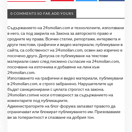
0 COMMENTS SO FAR,ADD YOURS
Съдържанието на 24smolian.com и технологиите, използвани
в него, са под закрила на Закона за авторското право и
сродните му права. Всички статии, репортажи, интервюта и
други текстови, графични и видео материали, публикувани в
сайта, са собственост на 24smolian.com, освен ако изрично е
посочено друго. Допуска се публикуване на текстови
материали само след писмено съгласие на 24smolian.com,
посочване на източника и добавяне на линк към
24smolian.com.
Използването на графични и видео материали, публикувани
в 24smolian.com. е строго забранено. Нарушителите ще
бъдат санкционирани с цялата строгост на закона.
24smolian.comне носи отговорност за съдържанието на
коментарите под публикациите.
Администраторите на блог-форума запазват правото да
ограничават или блокират публикуването им. Призоваваме
ви за толерантност и спазване на добрия тон.