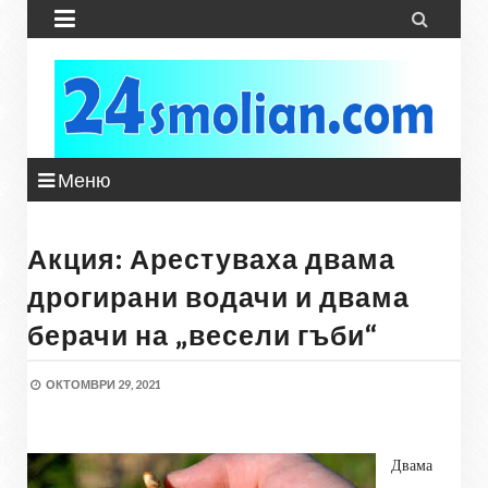


Меню
Акция: Арестуваха двама
дрогирани водачи и двама
берачи на „весели гъби“
ОКТОМВРИ 29, 2021
Двама