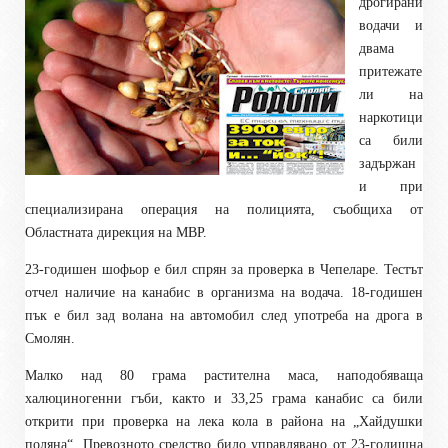
дрогирани
водачи и
двама
притежате
ли на
наркотици
са били
задържан
и при
специализирана операция на полицията, съобщиха от
Областната дирекция на МВР.
23-годишен шофьор е бил спрян за проверка в Чепеларе. Тестът
отчел наличие на канабис в организма на водача. 18-годишен
пък е бил зад волана на автомобил след употреба на дрога в
Смолян.
Малко над 80 грама растителна маса, наподобяваща
халюциногенни гъби, както и 33,25 грама канабис са били
открити при проверка на лека кола в района на „Хайдушки
поляна“. Превозното средство било управлявано от 23-годишна