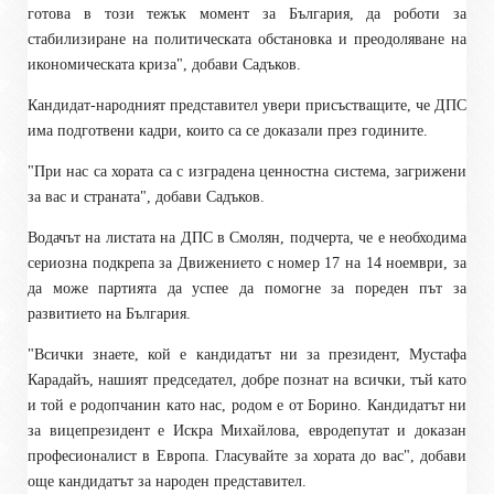
готова в този тежък момент за България, да роботи за
стабилизиране на политическата обстановка и преодоляване на
икономическата криза", добави Садъков.
Кандидат-народният представител увери присъстващите, че ДПС
има подготвени кадри, които са се доказали през годините.
"При нас са хората са с изградена ценностна система, загрижени
за вас и страната", добави Садъков.
Водачът на листата на ДПС в Смолян, подчерта, че е необходима
сериозна подкрепа за Движението с номер 17 на 14 ноември, за
да може партията да успее да помогне за пореден път за
развитието на България.
"Всички знаете, кой е кандидатът ни за президент, Мустафа
Карадайъ, нашият председател, добре познат на всички, тъй като
и той е родопчанин като нас, родом е от Борино. Кандидатът ни
за вицепрезидент е Искра Михайлова, евродепутат и доказан
професионалист в Европа. Гласувайте за хората до вас", добави
още кандидатът за народен представител.