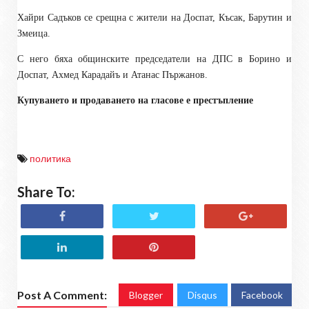
Хайри Садъков се срещна с жители на Доспат, Късак, Барутин и
Змеица.
С него бяха общинските председатели на ДПС в Борино и
Доспат, Ахмед Карадайъ и Атанас Пържанов.
Купуването и продаването на гласове е престъпление
политика
Share To:
Post A Comment:
Blogger
Disqus
Facebook