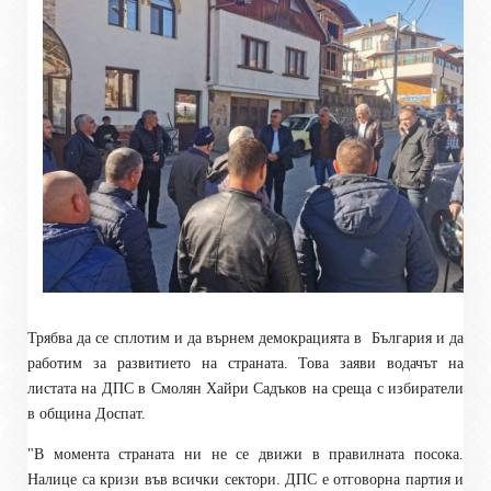
Трябва да се сплотим и да върнем демокрацията в
България и да
работим за развитието на страната. Това заяви водачът на
листата на ДПС в Смолян Хайри Садъков на среща с избиратели
в община Доспат.
"В момента страната ни не се движи в правилната посока.
Налице са кризи във всички сектори. ДПС е отговорна партия и