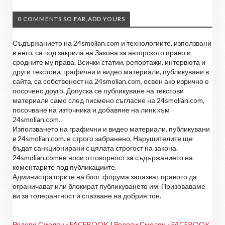
0 COMMENTS SO FAR,ADD YOURS
Съдържанието на 24smolian.com и технологиите, използвани
в него, са под закрила на Закона за авторското право и
сродните му права. Всички статии, репортажи, интервюта и
други текстови, графични и видео материали, публикувани в
сайта, са собственост на 24smolian.com, освен ако изрично е
посочено друго. Допуска се публикуване на текстови
материали само след писмено съгласие на 24smolian.com,
посочване на източника и добавяне на линк към
24smolian.com.
Използването на графични и видео материали, публикувани
в 24smolian.com. е строго забранено. Нарушителите ще
бъдат санкционирани с цялата строгост на закона.
24smolian.comне носи отговорност за съдържанието на
коментарите под публикациите.
Администраторите на блог-форума запазват правото да
ограничават или блокират публикуването им. Призоваваме
ви за толерантност и спазване на добрия тон.
Родопи Смолян - FACEBOOK
I
Родопи Смолян - FACEBOOK