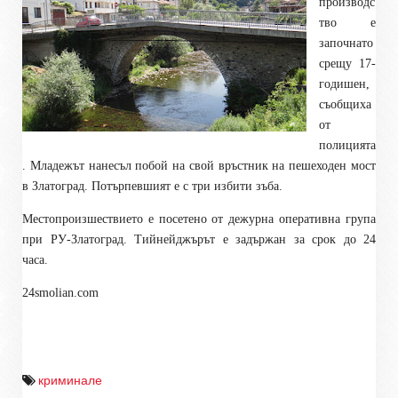
производс
тво е
започнато
срещу 17-
годишен,
съобщиха
от
полицията
. Младежът нанесъл побой на свой връстник на пешеходен мост
в Златоград. Потърпевшият е с три избити зъба.
Местопроизшествието е посетено от дежурна оперативна група
при РУ-Златоград. Тийнейджърът е задържан за срок до 24
часа.
24smolian.com
криминале