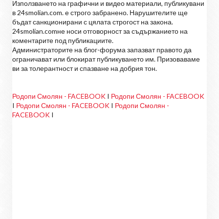
Използването на графични и видео материали, публикувани
в 24smolian.com. е строго забранено. Нарушителите ще
бъдат санкционирани с цялата строгост на закона.
24smolian.comне носи отговорност за съдържанието на
коментарите под публикациите.
Администраторите на блог-форума запазват правото да
ограничават или блокират публикуването им. Призоваваме
ви за толерантност и спазване на добрия тон.
Родопи Смолян - FACEBOOK
I
Родопи Смолян - FACEBOOK
I
Родопи Смолян - FACEBOOK
I
Родопи Смолян -
FACEBOOK
I