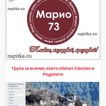
Група за всички, които обичат Смолян и
Родопите