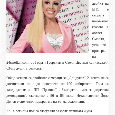
двойка на
БНО е
събрала
най-малко
гласове в
област
Смолян,
установи
проверка
на
24
smolian.com
. За Георги Георгиев и Стоян Цветков са гласували
63-ма души в региона.
Общо четири са двойките с мераци за „Дондуков“ 2, които не са
достигнали поне до доверието на 100 избиратели. Това са
кандидатите на ПП „Правото“, „Български съюз за директна
демокрация“, съответно с 86 и 88 гласа. Независимият Йоло
Денев е спечелил подкрепата на 93-ма родопчани.
271 в региона пък са гласували за фолк певицата Луна.