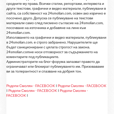
сродните му права. Всички статии, репортажи, интервюта и
други текстови, графични и видео материали, публикувани в
сайта, са собственост на 24smolian.com, освен ако изрично е
посочено друго. Допуска се публикуване на текстови
материали само след писмено съгласие на 24smolian.com,
посочване на източника и добавяне на линк към
24smolian.com.
Използването на графични и видео материали, публикувани
в 24smolian.com. е строго забранено. Нарушителите ще
бъдат санкционирани с цялата строгост на закона.
24smolian.comне носи отговорност за съдържанието на
коментарите под публикациите.
Администраторите на блог-форума запазват правото да
ограничават или блокират публикуването им. Призоваваме
ви за толерантност и спазване на добрия тон.
Родопи Смолян - FACEBOOK
I
Родопи Смолян - FACEBOOK
I
Родопи Смолян - FACEBOOK
I
Родопи Смолян -
FACEBOOK
I