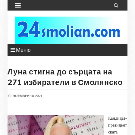


Меню
Луна стигна до сърцата на
271 избиратели в Смолянско
НОЕМВРИ 18, 2021
Кандидат-
президент
ската