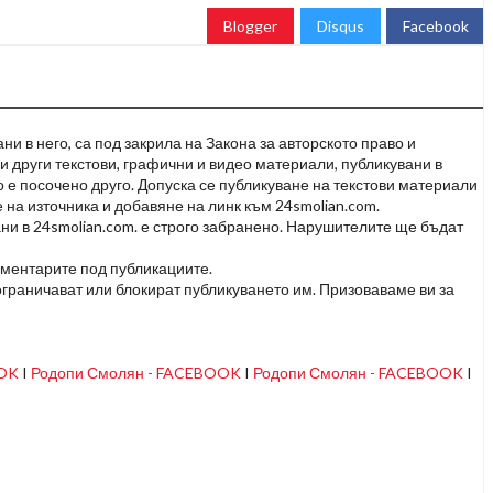
Blogger
Disqus
Facebook
и в него, са под закрила на Закона за авторското право и
и други текстови, графични и видео материали, публикувани в
но е посочено друго. Допуска се публикуване на текстови материали
 на източника и добавяне на линк към 24smolian.com.
ни в 24smolian.com. е строго забранено. Нарушителите ще бъдат
оментарите под публикациите.
граничават или блокират публикуването им. Призоваваме ви за
OOK
I
Родопи Смолян - FACEBOOK
I
Родопи Смолян - FACEBOOK
I