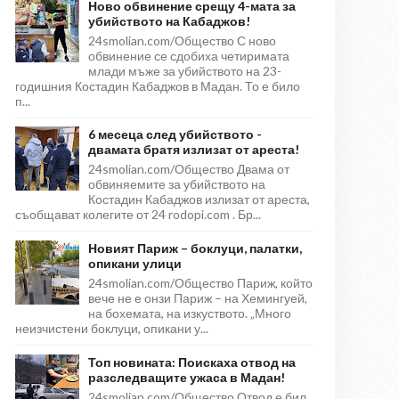
Ново обвинение срещу 4-мата за
убийството на Кабаджов!
24smolian.com/Общество С ново
обвинение се сдобиха четиримата
млади мъже за убийството на 23-
годишния Костадин Кабаджов в Мадан. То е било
п...
6 месеца след убийството -
двамата братя излизат от ареста!
24smolian.com/Общество Двама от
обвиняемите за убийството на
Костадин Кабаджов излизат от ареста,
съобщават колегите от 24 rodopi.com . Бр...
Новият Париж – боклуци, палатки,
опикани улици
24smolian.com/Общество Париж, който
вече не е онзи Париж – на Хемингуей,
на бохемата, на изкуството. „Много
неизчистени боклуци, опикани у...
Топ новината: Поискаха отвод на
разследващите ужаса в Мадан!
24smolian.com/Общество Отвод е бил