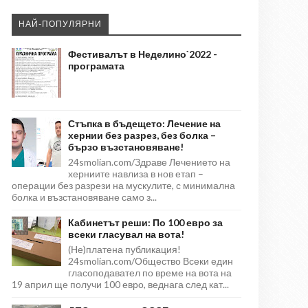
НАЙ-ПОПУЛЯРНИ
Фестивалът в Неделино`2022 -
програмата
Стъпка в бъдещето: Лечение на
хернии без разрез, без болка –
бързо възстановяване!
24smolian.com/Здраве Лечението на
херниите навлиза в нов етап –
операции без разрези на мускулите, с минимална
болка и възстановяване само з...
Кабинетът реши: По 100 евро за
всеки гласувал на вота!
(Не)платена публикация!
24smolian.com/Общество Всеки един
гласоподавател по време на вота на
19 април ще получи 100 евро, веднага след кат...