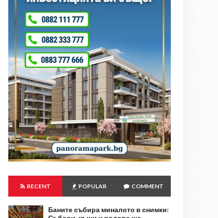
RECENT
POPULAR
COMMENT
Баните събира миналото в снимки:
Събори, къщи и родове ще