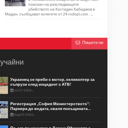
поискан на разследващите
убийството на Костадин Кабаджов в
Мадан, съобщават колегите от 24 rodopi.com . ...
Пишете ни
учайни
Украинец се преби с мотор, хеликоптер за
съпрузи след инцидент с АТВ!
Jul 27 2026
-
Регистрация „София Министерството“:
Паркира до водата, сваля покъщината…
Aug 01 2026
-
По-скъпи нощувки в Девин: Общината с