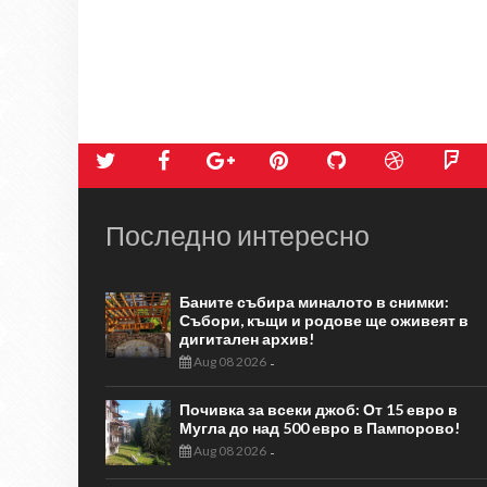
Последно интересно
Баните събира миналото в снимки:
Събори, къщи и родове ще оживеят в
дигитален архив!
Aug 08 2026
-
Почивка за всеки джоб: От 15 евро в
Мугла до над 500 евро в Пампорово!
Aug 08 2026
-