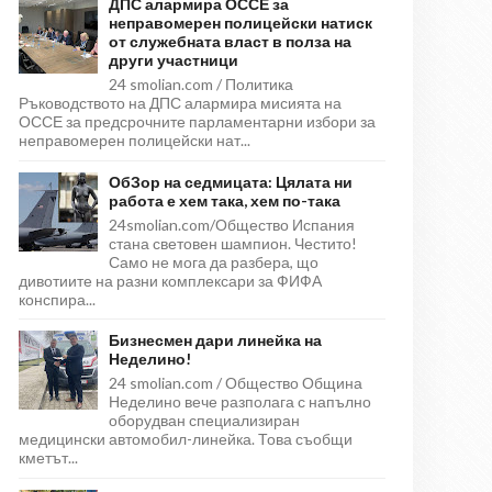
ДПС алармира ОССЕ за
неправомерен полицейски натиск
от служебната власт в полза на
други участници
24 smolian.com / Политика
Ръководството на ДПС алармира мисията на
ОССЕ за предсрочните парламентарни избори за
неправомерен полицейски нат...
ОбЗор на седмицата: Цялата ни
работа е хем така, хем по-така
24smolian.com/Общество Испания
стана световен шампион. Честито!
Само не мога да разбера, що
дивотиите на разни комплексари за ФИФА
конспира...
Бизнесмен дари линейка на
Неделино!
24 smolian.com / Общество Община
Неделино вече разполага с напълно
оборудван специализиран
медицински автомобил-линейка. Това съобщи
кметът...