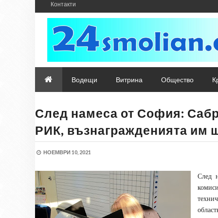
Контакти
Водещи
Витрина
Общество
К
След намеса от София: Сабр
РИК, възнагражденията им 
НОЕМВРИ 10, 2021
След 
комис
технич
област