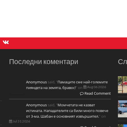
Последни коментари
Сл
Anonymous
said, "
Памаците сме най-големите
Aug 06 2026
пияндета на земята, бравос!
" on
Read Comment
Anonymous
said, "
Момчетата не казват
истината. Нападателите са били много повече
от 3-ма. Шабан е основният извършител.
" on
Jul 31 2026