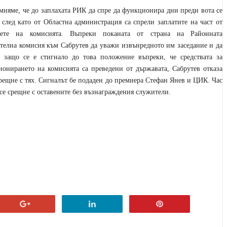
няме, че до заплахата РИК да спре да функционира дни преди вота се
 след като от Областна администрация са спрели заплатите на част от
вете на комисията. Въпреки поканата от страна на Районната
телна комисия към Сабрутев да уважи извънредното им заседание и да
 защо се е стигнало до това положение въпреки, че средствата за
онирането на комисията са преведени от държавата, Сабрутев отказа
срещне с тях. Сигналът бе подаден до премиера Стефан Янев и ЦИК. Час
се срещне с оставените без възнаграждения служители.