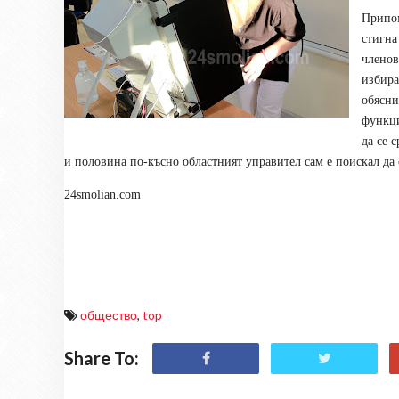
Припом
стигна
члено
избира
обясни
функци
да се 
и половина по-късно областният управител сам е поискал да 
24smolian.com
общество
,
top
Share To: