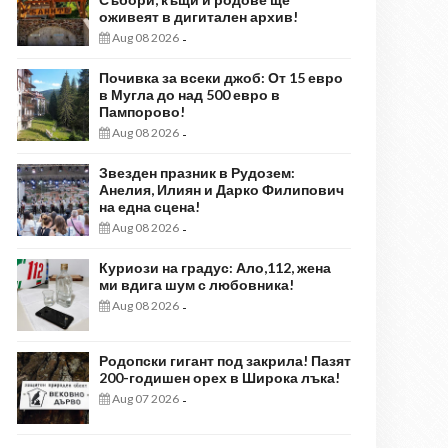
оживеят в дигитален архив!
Aug 08 2026
-
Почивка за всеки джоб: От 15 евро
в Мугла до над 500 евро в
Пампорово!
Aug 08 2026
-
Звезден празник в Рудозем:
Анелия, Илиян и Дарко Филипович
на една сцена!
Aug 08 2026
-
Куриози на градус: Ало,112, жена
ми вдига шум с любовника!
Aug 08 2026
-
Родопски гигант под закрила! Пазят
200-годишен орех в Широка лъка!
Aug 07 2026
-