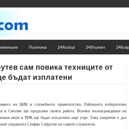
риминале
Политика
24Rodopi
24Shumen
24Bulg
утев сам повика техниците от
ще бъдат изплатени
намеса на ЦИК и служебното правителство, Районната избирателна
ия в Смолян ще продължи своята работа. Всички възнаграждения на
еския екип в РИК ще бъдат изплатени още утре. Това уверение е дал
ният управител Стефан Сабрутев на самите служители.