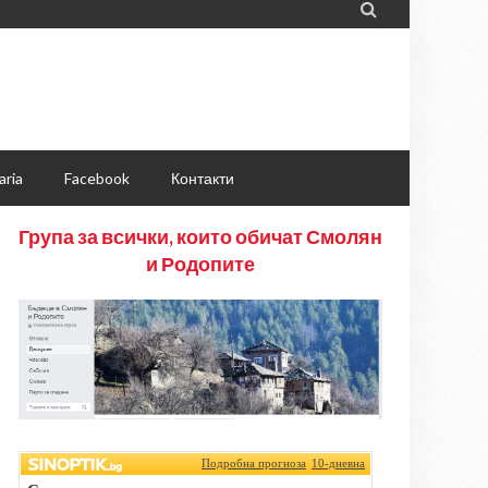

aria
Facebook
Контакти
Група за всички, които обичат Смолян
и Родопите