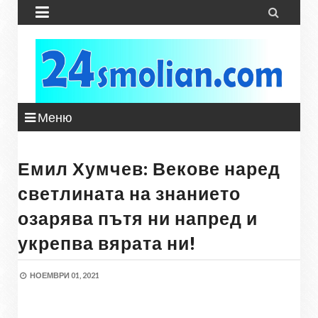


Меню
Емил Хумчев: Векове наред
светлината на знанието
озарява пътя ни напред и
укрепва вярата ни!
НОЕМВРИ 01, 2021