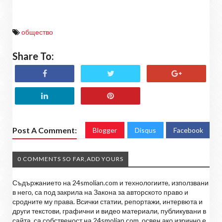
общество
Share To:
Post A Comment:
Blogger
Disqus
Facebook
0 COMMENTS SO FAR,ADD YOURS
Съдържанието на 24smolian.com и технологиите, използвани
в него, са под закрила на Закона за авторското право и
сродните му права. Всички статии, репортажи, интервюта и
други текстови, графични и видео материали, публикувани в
сайта, са собственост на 24smolian.com, освен ако изрично е