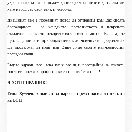
укрепва вярата ни, че можем да победим злините и да се опазим
като народ със свой език и история.
Днешният ден е поредният повод да отправим към Вас своята
благодарност – за усърдието, постоянството и искрената
отдаденост, с която осъществявате своята мисия. Вярвам, че
просвещението и приобщаването към човешките добродетели
ще продължат да имат във Ваше лице своите най-ревностни
последователи.
Бъдете здрави, все
така вдъхновени и всеотдайни на каузата,
която сте поели в професионален и житейски план!
ЧЕСТИТ ПРАЗНИК!
Емил Хумчев, кандидат за народен представител от листата
на БСП