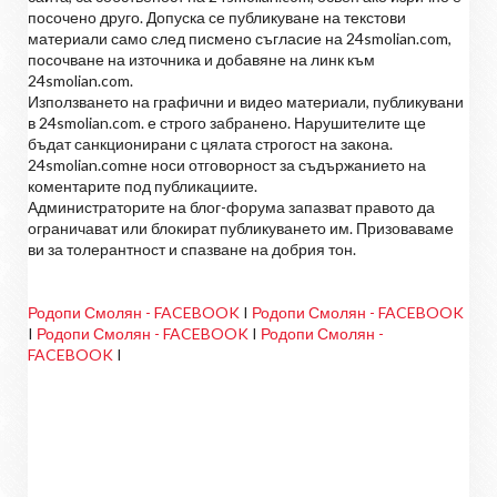
посочено друго. Допуска се публикуване на текстови
материали само след писмено съгласие на 24smolian.com,
посочване на източника и добавяне на линк към
24smolian.com.
Използването на графични и видео материали, публикувани
в 24smolian.com. е строго забранено. Нарушителите ще
бъдат санкционирани с цялата строгост на закона.
24smolian.comне носи отговорност за съдържанието на
коментарите под публикациите.
Администраторите на блог-форума запазват правото да
ограничават или блокират публикуването им. Призоваваме
ви за толерантност и спазване на добрия тон.
Родопи Смолян - FACEBOOK
I
Родопи Смолян - FACEBOOK
I
Родопи Смолян - FACEBOOK
I
Родопи Смолян -
FACEBOOK
I