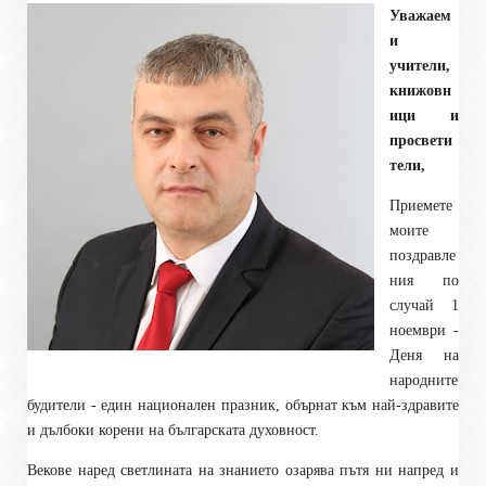
Уважаем
и
учители,
книжовн
ици и
просвети
тели,
Приемете
моите
поздравле
ния по
случай 1
ноември -
Деня на
народните
будители - един национален празник, обърнат към най-здравите
и дълбоки корени на българската духовност.
Векове наред светлината на знанието озарява пътя ни напред и