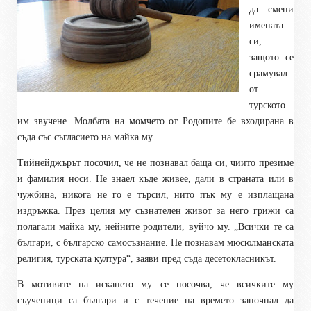
да смени
имената
си,
защото се
срамувал
от
турското
им звучене. Молбата на момчето от Родопите бе входирана в
съда със съгласието на майка му.
Тийнейджърът посочил, че не познавал баща си, чиито презиме
и фамилия носи. Не знаел къде живее, дали в страната или в
чужбина, никога не го е търсил, нито пък му е изплащана
издръжка. През целия му съзнателен живот за него грижи са
полагали майка му, нейните родители, вуйчо му. „Всички те са
българи, с българско самосъзнание. Не познавам мюсюлманската
религия, турската култура“, заяви пред съда десетокласникът.
В мотивите на искането му се посочва, че всичките му
съученици са българи и с течение на времето започнал да