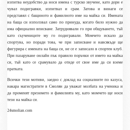
изпитва неудобство да носи имена с турско звучене, като дори е
чувал подигравки, изпитвал и срам. Затова и винаги се
представял с бащиното и фамилното име на майка си. Имената
на баща си използвал само по принуда, когато било нужно да
има официално вписване. Затруднявали го при общуването, тъй
като съучениците му го подигравали. Момчето искало да
спортува, но поради това, че при записване и навсякъде ще
фигурира с имената на баща си, не се е записало в спортен клуб.
При пазаруване онлайн пък правило поръчки от името на майка
си, тъй като се срамувало да отиде от свое име да си вземе
пратката.
Всички тези мотиви, заедно с доклад на социалните по казуса,
накара магистратите в Смолян да уважат молбата на ученика и
да променят презимето и фамилията му, като момчето ще носи
тези на майка си.
24smolian.com