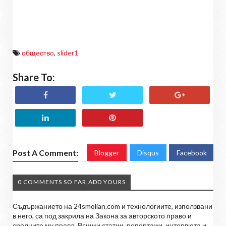
общество
,
slider1
Share To:
Post A Comment:
Blogger
Disqus
Facebook
0 COMMENTS SO FAR,ADD YOURS
Съдържанието на 24smolian.com и технологиите, използвани
в него, са под закрила на Закона за авторското право и
сродните му права. Всички статии, репортажи, интервюта и