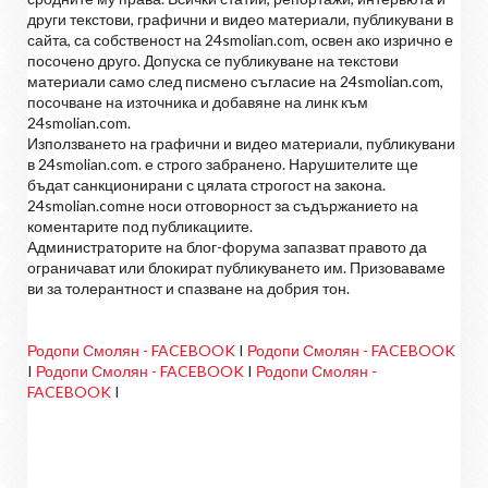
други текстови, графични и видео материали, публикувани в
сайта, са собственост на 24smolian.com, освен ако изрично е
посочено друго. Допуска се публикуване на текстови
материали само след писмено съгласие на 24smolian.com,
посочване на източника и добавяне на линк към
24smolian.com.
Използването на графични и видео материали, публикувани
в 24smolian.com. е строго забранено. Нарушителите ще
бъдат санкционирани с цялата строгост на закона.
24smolian.comне носи отговорност за съдържанието на
коментарите под публикациите.
Администраторите на блог-форума запазват правото да
ограничават или блокират публикуването им. Призоваваме
ви за толерантност и спазване на добрия тон.
Родопи Смолян - FACEBOOK
I
Родопи Смолян - FACEBOOK
I
Родопи Смолян - FACEBOOK
I
Родопи Смолян -
FACEBOOK
I