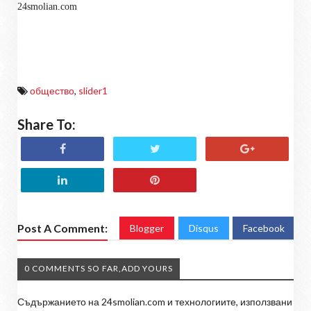
24smolian.com
общество
,
slider1
Share To:
Post A Comment:
Blogger
Disqus
Facebook
0 COMMENTS SO FAR,ADD YOURS
Съдържанието на 24smolian.com и технологиите, използвани