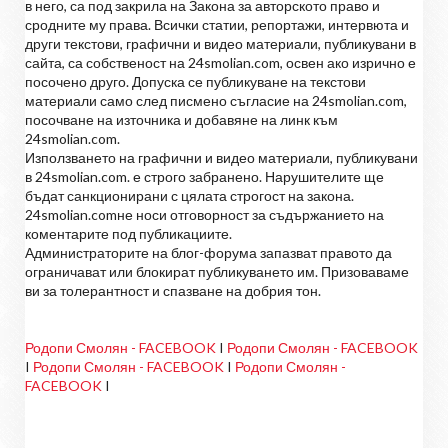
в него, са под закрила на Закона за авторското право и
сродните му права. Всички статии, репортажи, интервюта и
други текстови, графични и видео материали, публикувани в
сайта, са собственост на 24smolian.com, освен ако изрично е
посочено друго. Допуска се публикуване на текстови
материали само след писмено съгласие на 24smolian.com,
посочване на източника и добавяне на линк към
24smolian.com.
Използването на графични и видео материали, публикувани
в 24smolian.com. е строго забранено. Нарушителите ще
бъдат санкционирани с цялата строгост на закона.
24smolian.comне носи отговорност за съдържанието на
коментарите под публикациите.
Администраторите на блог-форума запазват правото да
ограничават или блокират публикуването им. Призоваваме
ви за толерантност и спазване на добрия тон.
Родопи Смолян - FACEBOOK
I
Родопи Смолян - FACEBOOK
I
Родопи Смолян - FACEBOOK
I
Родопи Смолян -
FACEBOOK
I