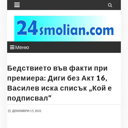


Меню
Бедствието във факти при
премиера: Диги без Акт 16,
Василев иска списък „Кой е
подписвал“
ДЕКЕМВРИ 15, 2021