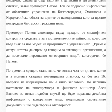
похарчен, следва да бъде защитен с детайлни и аргументирани
сметки“, заяви премиерът Петков. Той бе подробно информиран
от областните управители на Благоевградска, Смолянска и
Кърджалийска област за щетите от наводненията като за щастие
пострадали български граждани няма.
Премиерът Петков акцентира върху нуждата от специфичен
контрол на средствата за възстановителните дейности, което ще
бъде знак за нов модел на прозрачност в управлението. „Време е
от
тук нататък да спрем да говорим за отговорни организации, а
да посочваме персонално отговорните лица“, категоричен бе
Петков.
По време на срещата стана ясно, че
г
оляма част от дигите, които
и в момента създават потенциална опасност, са без акт 16,
въпреки че изграждането им е било заплатено. По изрично
настояване на вицепремиера и финансов министър Асен
Василев за всеки подобен случай ще бъде подавана детайлна
информация с конкретните лица, подписвали съответните
документи и ще бъде търсена отговорност.