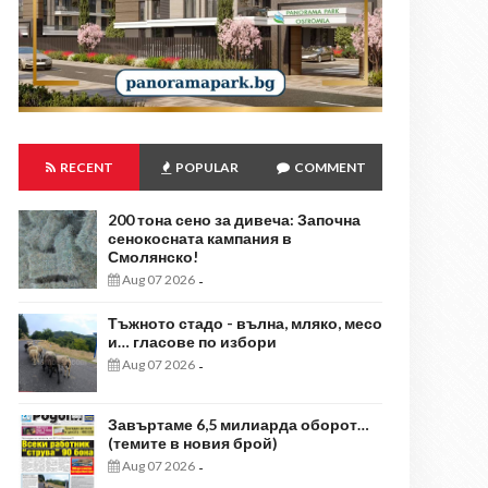
RECENT
POPULAR
COMMENT
200 тона сено за дивеча: Започна
сенокосната кампания в
Смолянско!
Aug 07 2026
-
Тъжното стадо - вълна, мляко, месо
и… гласове по избори
Aug 07 2026
-
Завъртаме 6,5 милиарда оборот…
(темите в новия брой)
Aug 07 2026
-