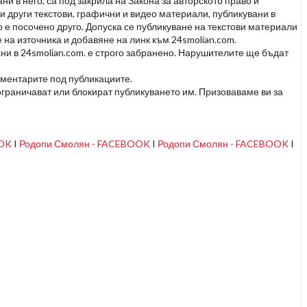
и в него, са под закрила на Закона за авторското право и
и други текстови, графични и видео материали, публикувани в
но е посочено друго. Допуска се публикуване на текстови материали
 на източника и добавяне на линк към 24smolian.com.
ни в 24smolian.com. е строго забранено. Нарушителите ще бъдат
оментарите под публикациите.
граничават или блокират публикуването им. Призоваваме ви за
OOK
I
Родопи Смолян - FACEBOOK
I
Родопи Смолян - FACEBOOK
I