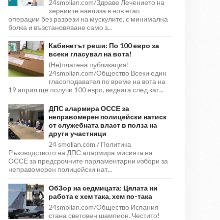
24smolian.com/Здраве Лечението на
херниите навлиза в нов етап –
операции без разрези на мускулите, с минимална
болка и възстановяване само з...
Кабинетът реши: По 100 евро за
всеки гласувал на вота!
(Не)платена публикация!
24smolian.com/Общество Всеки един
гласоподавател по време на вота на
19 април ще получи 100 евро, веднага след кат...
ДПС алармира ОССЕ за
неправомерен полицейски натиск
от служебната власт в полза на
други участници
24 smolian.com / Политика
Ръководството на ДПС алармира мисията на
ОССЕ за предсрочните парламентарни избори за
неправомерен полицейски нат...
ОбЗор на седмицата: Цялата ни
работа е хем така, хем по-така
24smolian.com/Общество Испания
стана световен шампион. Честито!