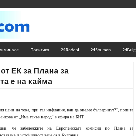
риминале
Политика
24Rodopi
24Shumen
24Bulg
от ЕК за Плана за
та е на кайма
ия цени на тока, при тая инфлация, как да оцелее българинът?“, попита
айкова от „Има такъв народ“ в ефира на БНТ.
яви, че забележките на Европейската комисия по Плана за
новяване и устойчивост вече са в България.