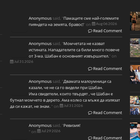
Anonymous
said, "
Памаците сме най-големите
Aug 06 2026
пияндета на земята, бравос!
" on
Read Comment
Anonymous
said, "
Момчетата не казват
истината. Нападателите са били много повече
от 3-ма. Шабан е основният извършител.
" on
Jul 31 2026
Read Comment
Anonymous
said, "
Двамата малоумници са
казали, че не са го видели при Шабан.
Има свидетели, които твърдят , че Шабан е
бутнал момчето в дерето. Ама колко са мъже да излязат
Jul 31 2026
да си кажат, не знам.
" on
Read Comment
Anonymous
said, "
Ревизия!
Jul 29 2026
" on
Read Comment