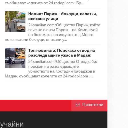
съобщават колегите от 24 rodopi.com . Бр...
Новият Париж – боклуци, палатки,
опикани улици
24smolian.com/Общество Париж, който
вече не е онзи Париж – на Хемингуей,
на бохемата, на изкуството. „Много
неизчистени боклуци, опикани у...
Топ новината: Поискаха отвод на
разследващите ужаса в Мадан!
24smolian.com/Общество Отвод е бил
поискан на разследващите
убийството на Костадин Кабаджов в
Мадан, съобщават колегите от 24 rodopi.com . ...
Пишете ни
учайни