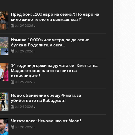
Пред бой: „100 евро на сеанс?! По евро на
кило живо тегло ли вземаш, ма?!“
Jul 29 2026
-
Измина 10 000 километра, за да стане
булка в Родопите, а сега...
Jul 29 2026
-
14 години държи на думата си: Кметът на
Мадан отново плати таксите на
отличниците!
Jul 29 2026
-
Ново обвинение срещу 4-мата за
убийството на Кабаджов!
Jul 24 2026
-
Читателско: Нечовешко от Меси!
Jul 20 2026
-