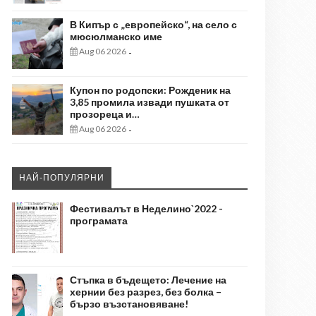
В Кипър с „европейско“, на село с
мюсюлманско име
Aug 06 2026
-
Купон по родопски: Рожденик на
3,85 промила извади пушката от
прозореца и…
Aug 06 2026
-
НАЙ-ПОПУЛЯРНИ
Фестивалът в Неделино`2022 -
програмата
Стъпка в бъдещето: Лечение на
хернии без разрез, без болка –
бързо възстановяване!