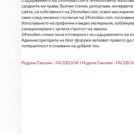
Съдържанието на 24smolian.com и технологиите, използван
сродните му права. Всички статии, репортажи, интервюта 
сайта, са собственост на 24smolian.com, освен ако изрич
само след писмено съгласие на 24smolian.com, посочване
Използването на графични и видео материали, публикува
санкционирани с цялата строгост на закона.
24smolian.comне носи отговорност за съдържанието на к
Администраторите на блог-форума запазват правото да о
толерантност и спазване на добрия тон.
Родопи Смолян - FACEBOOK
I
Родопи Смолян - FACEB