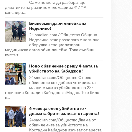
Само не мога да разбера, що
дивотиите на разни комплексари за ФИФА
конспира...
Бизнесмен дари линейка на
Неделино!
24 smolian.com / Общество Община
Неделино вече разполага с напълно
оборудван специализиран
медицински автомобил-линейка. Това съобщи
кметът...
Ново обвинение срещу 4-мата за
убийството на Кабаджов!
24smolian.com/Общество С ново
обвинение се сдобиха четиримата
млади мъже за убийството на 23-
годишния Костадин Кабаджов в Мадан. То е било
п...
6 месеца след убийството -
двамата братя излизат от ареста!
24smolian.com/Общество Двама от
обвиняемите за убийството на
Костадин Кабаджов излизат от ареста,