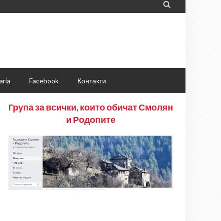

aria
Facebook
Контакти
Група за всички, които обичат Смолян
и Родопите