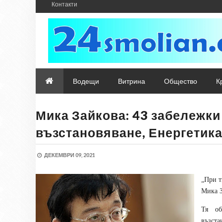
Контакти
Водещи
Витрина
Общество
К
Мика Зайкова: 43 забележки 
възстановяване, Енергетика
ДЕКЕМВРИ 09, 2021
„При т
Мика З
Тя об
възста