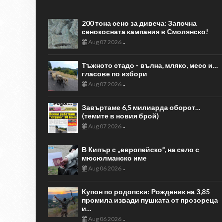
200 тона сено за дивеча: Започна
сенокосната кампания в Смолянско!
Aug 07 2026
-
Тъжното стадо - вълна, мляко, месо и…
гласове по избори
Aug 07 2026
-
Завъртаме 6,5 милиарда оборот…
(темите в новия брой)
Aug 07 2026
-
В Кипър с „европейско“, на село с
мюсюлманско име
Aug 06 2026
-
Купон по родопски: Рожденик на 3,85
промила извади пушката от прозореца
и…
Aug 06 2026
-