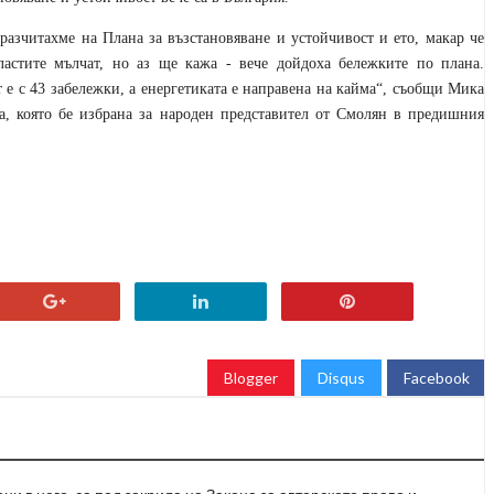
разчитахме на Плана за възстановяване и устойчивост и ето, макар че
астите мълчат, но аз ще кажа - вече дойдоха бележките по плана.
 е с 43 забележки, а енергетиката е направена на кайма“, съобщи Мика
а, която бе избрана за народен представител от Смолян в предишния
Blogger
Disqus
Facebook