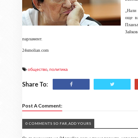
„Нали 
още вл
Планът
Зайков
парламент.
24smolian.com
общество
,
политика
Share To:
Post A Comment:
0 COMMENTS SO FAR,ADD YOURS