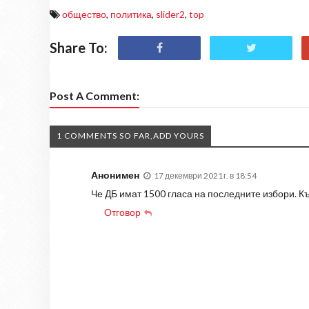
общество
,
политика
,
slider2
,
top
Share To:
Post A Comment:
1 COMMENTS SO FAR,ADD YOURS
Анонимен
17 декември 2021 г. в 18:54
Че ДБ имат 1500 гласа на последните избори. Къ
Отговор