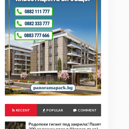
RECENT
POPULAR
COMMENT
Родопски гигант под закрила! Пазят
200-годишен орех в Широка лъка!