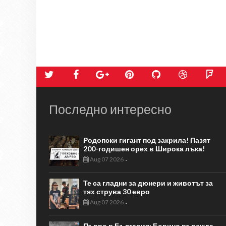
Последно интересно
Родопски гигант под закрила! Пазят
200-годишен орех в Широка лъка!
Aug 07 2026
-
Те са гладни за дюнери и животът за
тях струва 30 евро
Aug 07 2026
-
Първо в България: Борино въвежда