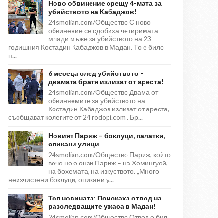
Ново обвинение срещу 4-мата за
убийството на Кабаджов!
24smolian.com/Общество С ново
обвинение се сдобиха четиримата
млади мъже за убийството на 23-
годишния Костадин Кабаджов в Мадан. То е било
п...
6 месеца след убийството -
двамата братя излизат от ареста!
24smolian.com/Общество Двама от
обвиняемите за убийството на
Костадин Кабаджов излизат от ареста,
съобщават колегите от 24 rodopi.com . Бр...
Новият Париж – боклуци, палатки,
опикани улици
24smolian.com/Общество Париж, който
вече не е онзи Париж – на Хемингуей,
на бохемата, на изкуството. „Много
неизчистени боклуци, опикани у...
Топ новината: Поискаха отвод на
разследващите ужаса в Мадан!
24smolian.com/Общество Отвод е бил