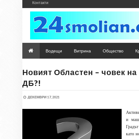
Контакти
Водещи
Витрина
Общество
К
Новият Областен – човек на
ДБ?!
ДЕКЕМВРИ 17, 2021
Активи
и маш
Градът
като н