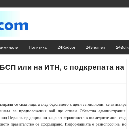
риминале
Политика
24Rodopi
24Shumen
24Bulg
 БСП или на ИТН, с подкрепата на
зирали се свлачища, а след бедствието с щети за милиони, се активира
ината за предположения кой ще оглави Областна администрация.
 под Перелик традиционно завря от вероятности в последните дни, след
овото правителство бе сформирано. Информацията е разнопосочна, но