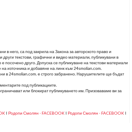
и в него, са под закрила на Закона за авторското право и
и други текстови, графични и видео материали, публикувани в
но е посочено друго. Допуска се публикуване на текстови материали
 на източника и добавяне на линк към 24smolian.com.
ни в 24smolian.com. е строго забранено. Нарушителите ще бъдат
оментарите под публикациите.
граничават или блокират публикуването им. Призоваваме ви за
OOK
I
Родопи Смолян - FACEBOOK
I
Родопи Смолян - FACEBOOK
I