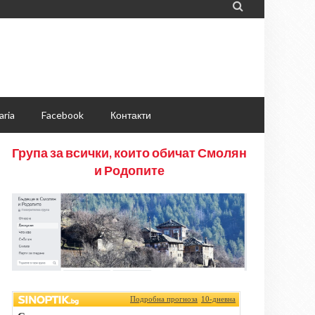

aria
Facebook
Контакти
Група за всички, които обичат Смолян
и Родопите