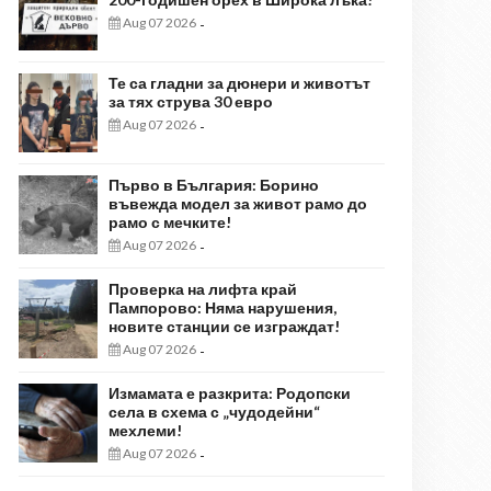
Aug 07 2026
-
Те са гладни за дюнери и животът
за тях струва 30 евро
Aug 07 2026
-
Първо в България: Борино
въвежда модел за живот рамо до
рамо с мечките!
Aug 07 2026
-
Проверка на лифта край
Пампорово: Няма нарушения,
новите станции се изграждат!
Aug 07 2026
-
Измамата е разкрита: Родопски
села в схема с „чудодейни“
мехлеми!
Aug 07 2026
-