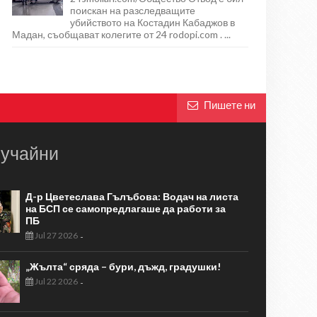
поискан на разследващите
убийството на Костадин Кабаджов в
Мадан, съобщават колегите от 24 rodopi.com . ...
Пишете ни
учайни
Д-р Цветеслава Гълъбова: Водач на листа
на БСП се самопредлагаше да работи за
ПБ
Jul 27 2026
-
„Жълта“ сряда – бури, дъжд, градушки!
Jul 22 2026
-