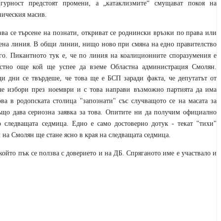
игурност предстоят промени, а „катаклизмите“ смущават покоя на
ическия масив.
зва се търсене на познати, откриват се роднински връзки по права или
ена линия. В общи линии, нищо ново при смяна на едно правителство
го. Пикантното тук е, че по линия на коалиционните споразумения е
естно още кой ще успее да вземе Областна администрация Смолян.
и дни се твърдеше, че това ще е БСП заради факта, че депутатът от
ече избори през ноември и с това направи възможно партията да има
ва в родопската столица "запознати" със случващото се на масата за
ъщо дава сериозна заявка за това. Опитите ни да получим официално
 следващата седмица. Едно е само достоверно дотук - текат "тихи"
 на Смолян ще стане ясно в края на следващата седмица.
 който пък се ползва с доверието и на ДБ. Спряганото име е участвало и