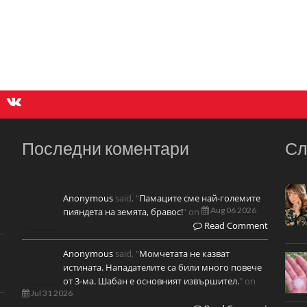
Последни коментари
Сл
Anonymous
said, "
Памаците сме най-големите
Aug 06 2026
пияндета на земята, бравос!
" on
Read Comment
Anonymous
said, "
Момчетата не казват
истината. Нападателите са били много повече
от 3-ма. Шабан е основният извършител.
" on
Jul 31 2026