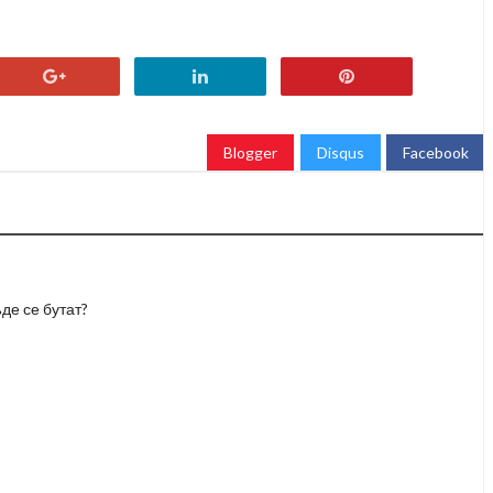
Blogger
Disqus
Facebook
де се бутат?