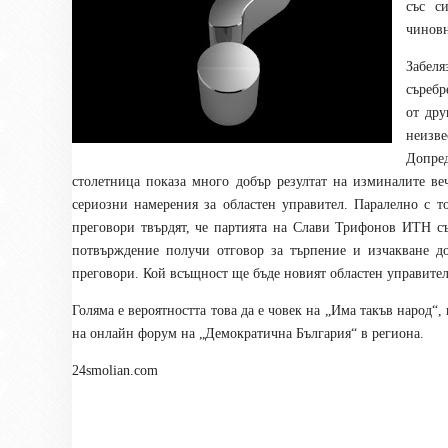
със с
чиновн
Забеля
съребр
от дру
неизв
Допред
столетница показа много добър резултат на изминалите в
сериозни намерения за областен управител. Паралелно с то
преговори твърдят, че партията на Слави Трифонов ИТН с
потвърждение получи отговор за търпение и изчакване до
преговори. Кой всъщност ще бъде новият областен управител
Голяма е вероятността това да е човек на „Има такъв народ“,
на онлайн форум на „Демократична България“ в региона.
24smolian.com