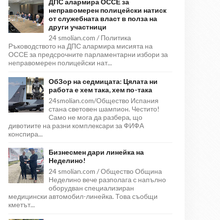
ДПС алармира ОССЕ за
неправомерен полицейски натиск
от служебната власт в полза на
други участници
24 smolian.com / Политика
Ръководството на ДПС алармира мисията на
ОССЕ за предсрочните парламентарни избори за
неправомерен полицейски нат...
ОбЗор на седмицата: Цялата ни
работа е хем така, хем по-така
24smolian.com/Общество Испания
стана световен шампион. Честито!
Само не мога да разбера, що
дивотиите на разни комплексари за ФИФА
конспира...
Бизнесмен дари линейка на
Неделино!
24 smolian.com / Общество Община
Неделино вече разполага с напълно
оборудван специализиран
медицински автомобил-линейка. Това съобщи
кметът...