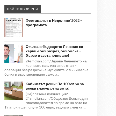
НАЙ-ПОПУЛЯРНИ
Фестивалът в Неделино`2022 -
програмата
Стъпка в бъдещето: Лечение на
хернии без разрез, без болка –
бързо възстановяване!
24smolian.com/Здраве Лечението на
херниите навлиза в нов етап –
операции без разрези на мускулите, с минимална
болка и възстановяване само з...
Кабинетът реши: По 100 евро за
всеки гласувал на вота!
(Не)платена публикация!
24smolian.com/Общество Всеки един
гласоподавател по време на вота на
19 април ще получи 100 евро, веднага след кат...