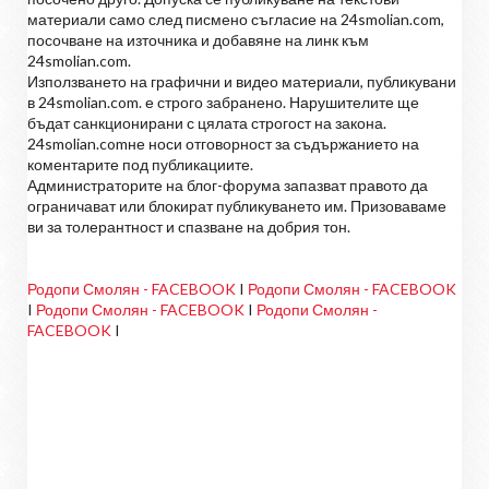
материали само след писмено съгласие на 24smolian.com,
посочване на източника и добавяне на линк към
24smolian.com.
Използването на графични и видео материали, публикувани
в 24smolian.com. е строго забранено. Нарушителите ще
бъдат санкционирани с цялата строгост на закона.
24smolian.comне носи отговорност за съдържанието на
коментарите под публикациите.
Администраторите на блог-форума запазват правото да
ограничават или блокират публикуването им. Призоваваме
ви за толерантност и спазване на добрия тон.
Родопи Смолян - FACEBOOK
I
Родопи Смолян - FACEBOOK
I
Родопи Смолян - FACEBOOK
I
Родопи Смолян -
FACEBOOK
I