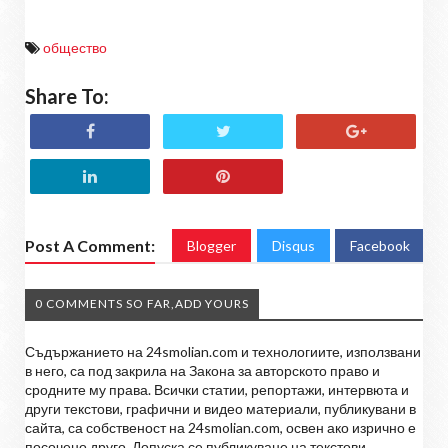
общество
Share To:
Post A Comment:
Blogger
Disqus
Facebook
0 COMMENTS SO FAR,ADD YOURS
Съдържанието на 24smolian.com и технологиите, използвани
в него, са под закрила на Закона за авторското право и
сродните му права. Всички статии, репортажи, интервюта и
други текстови, графични и видео материали, публикувани в
сайта, са собственост на 24smolian.com, освен ако изрично е
посочено друго. Допуска се публикуване на текстови