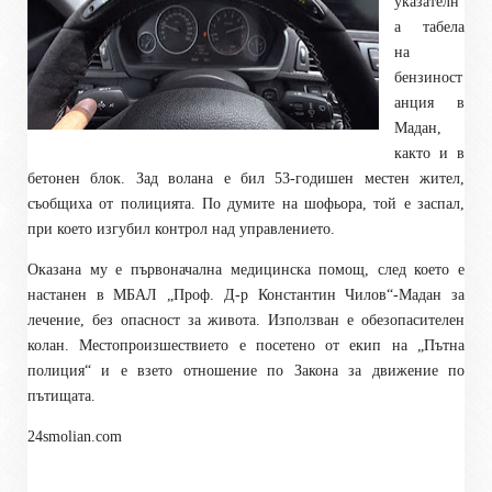
указателн
а табела
на
бензиност
анция в
Мадан,
както и в
бетонен блок. Зад волана е бил 53-годишен местен жител,
съобщиха от полицията. По думите на шофьора, той е заспал,
при което изгубил контрол над управлението.
Оказана му е първоначална медицинска помощ, след което е
настанен в МБАЛ „Проф. Д-р Константин Чилов“-Мадан за
лечение
,
без опасност за живота. Използван е обезопасителен
колан. Местопроизшествието е посетено от екип на „Пътна
полиция“ и е взето отношение по Закона за движение по
пътищата.
24smolian.com