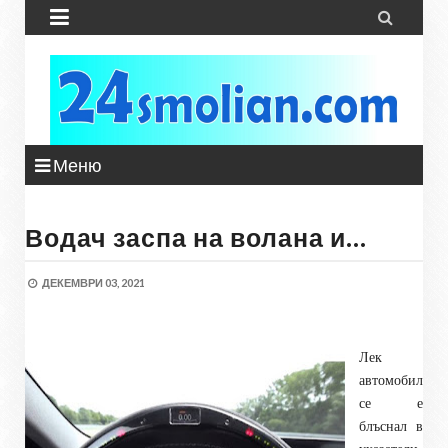


Меню
Водач заспа на волана и…
ДЕКЕМВРИ 03, 2021
Лек
автомобил
се е
блъснал в