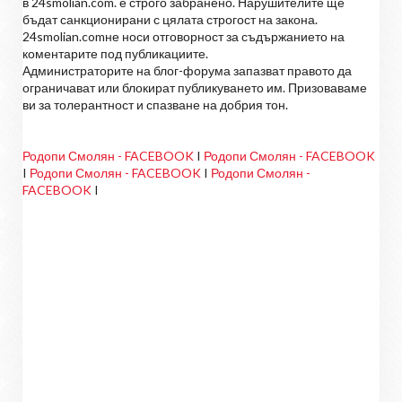
в 24smolian.com. е строго забранено. Нарушителите ще
бъдат санкционирани с цялата строгост на закона.
24smolian.comне носи отговорност за съдържанието на
коментарите под публикациите.
Администраторите на блог-форума запазват правото да
ограничават или блокират публикуването им. Призоваваме
ви за толерантност и спазване на добрия тон.
Родопи Смолян - FACEBOOK
I
Родопи Смолян - FACEBOOK
I
Родопи Смолян - FACEBOOK
I
Родопи Смолян -
FACEBOOK
I