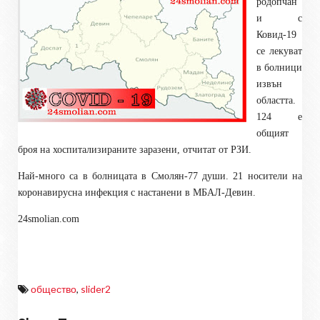
родопчан
и с
Ковид-19
се лекуват
в болници
извън
областта.
124 е
общият
броя на хоспитализираните заразени, отчитат от РЗИ.
Най-много са в болницата в Смолян-77 души. 21 носители на
коронавирусна инфекция с настанени в МБАЛ-Девин.
24smolian.com
общество
,
slider2