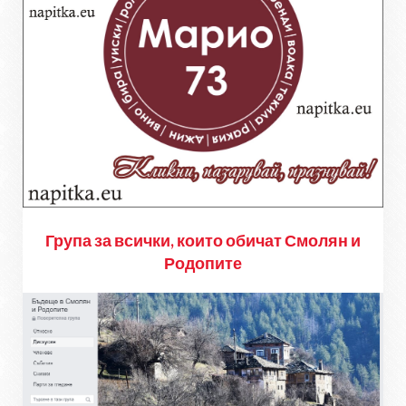
Група за всички, които обичат Смолян и
Родопите