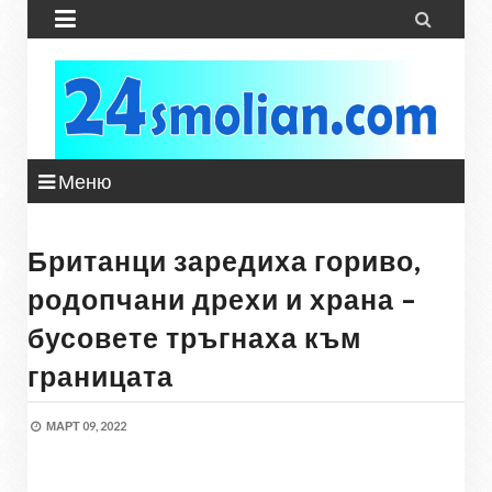


Меню
Британци заредиха гориво,
родопчани дрехи и храна –
бусовете тръгнаха към
границата
МАРТ 09, 2022