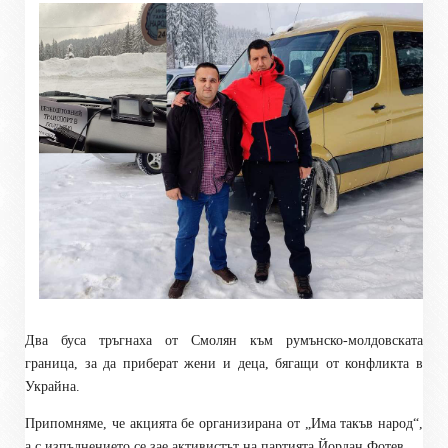
Два буса тръгнаха от Смолян към румънско-молдовската
граница, за да приберат жени и деца, бягащи от конфликта в
Украйна.
Припомняме, че акцията бе организирана от „Има такъв народ“,
а с изпълнението се зае активистът на партията Йордан Фотев.