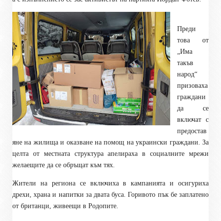
Преди
това от
„Има
такъв
народ“
призоваха
граждани
да се
включат с
предостав
яне на жилища и оказване на помощ на украински граждани. За
целта от местната структура апелираха в социалните мрежи
желаещите да се обръщат към тях.
Жители на региона се включиха в кампанията и осигуриха
дрехи, храна и напитки за двата буса. Горивото пък бе заплатено
от британци, живеещи в Родопите.