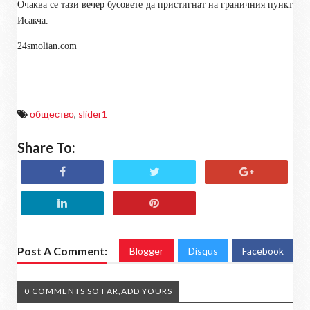
Очаква се тази вечер бусовете да пристигнат на граничния пункт
Исакча.
24smolian.com
общество
,
slider1
Share To:
Post A Comment:
Blogger
Disqus
Facebook
0 COMMENTS SO FAR,ADD YOURS