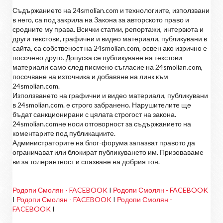
Съдържанието на 24smolian.com и технологиите, използвани
в него, са под закрила на Закона за авторското право и
сродните му права. Всички статии, репортажи, интервюта и
други текстови, графични и видео материали, публикувани в
сайта, са собственост на 24smolian.com, освен ако изрично е
посочено друго. Допуска се публикуване на текстови
материали само след писмено съгласие на 24smolian.com,
посочване на източника и добавяне на линк към
24smolian.com.
Използването на графични и видео материали, публикувани
в 24smolian.com. е строго забранено. Нарушителите ще
бъдат санкционирани с цялата строгост на закона.
24smolian.comне носи отговорност за съдържанието на
коментарите под публикациите.
Администраторите на блог-форума запазват правото да
ограничават или блокират публикуването им. Призоваваме
ви за толерантност и спазване на добрия тон.
Родопи Смолян - FACEBOOK
I
Родопи Смолян - FACEBOOK
I
Родопи Смолян - FACEBOOK
I
Родопи Смолян -
FACEBOOK
I