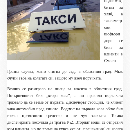
недоимък,
битка за
хляб, а
таксиметр
ови
шофьори
дори… се
бият за
клиенти в
Смолян.
Грозна случка, която стигна до съда в областния град. Мъж
счупи зъба на колегата си, защото му взел поръчката.
Всичко се разиграло на пиаца за таксита в областния град.
Потърпевшият бил „втора кола“, а по правило поръчката
трябвало да се вземе от първата. Диспечерът съобщил, че клиент
чака автомобил пред киното. Водачът на първата кола обаче бил
извън превозното средство и не чул заявката. Тогава
диспечерката посочила да тръгва №2. Вторият водач се отправил
към клиента, но по време на курса чул от „прецакания“ си колега