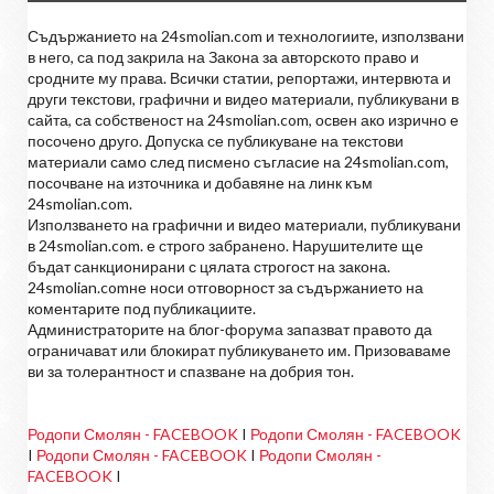
Съдържанието на 24smolian.com и технологиите, използвани
в него, са под закрила на Закона за авторското право и
сродните му права. Всички статии, репортажи, интервюта и
други текстови, графични и видео материали, публикувани в
сайта, са собственост на 24smolian.com, освен ако изрично е
посочено друго. Допуска се публикуване на текстови
материали само след писмено съгласие на 24smolian.com,
посочване на източника и добавяне на линк към
24smolian.com.
Използването на графични и видео материали, публикувани
в 24smolian.com. е строго забранено. Нарушителите ще
бъдат санкционирани с цялата строгост на закона.
24smolian.comне носи отговорност за съдържанието на
коментарите под публикациите.
Администраторите на блог-форума запазват правото да
ограничават или блокират публикуването им. Призоваваме
ви за толерантност и спазване на добрия тон.
Родопи Смолян - FACEBOOK
I
Родопи Смолян - FACEBOOK
I
Родопи Смолян - FACEBOOK
I
Родопи Смолян -
FACEBOOK
I