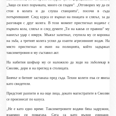
„Защо си взел поръчката, много си гладен“. „Отговорих му да си
стои в колата и да слуша станцията“, посочи в съда
потърпевшият. След курса се върнал на пиацата и слязъл, за да
разговаря с друг колега. В този момент пристигнал водачът с
първата кола, слязъл и след думите „Ти на какъв се правиш“ му
нанесъл удар с юмрук. Мъжът залитнал, счупила му се коронка
на зъба, а третият колега успял да озапти агресивният водач. На
място пристигнал и екип на полицията, който задържал
таксиметровия и му съставил акт.
На набития шофъор му се наложило да ходи на зъболекар в
Смолян, дори и на преглед в столицата.
Биячът и битият застанаха пред съда. Техни колеги пък се явиха
като свидетели.
Предстоят разпити и на още лица, докато магистратите в Смолян
се произнесат по казуса.
„Не е като едно време. Таксиметровите водачи бяха задружни,
взаимно си помагаха. Сега са като вълци единаци.