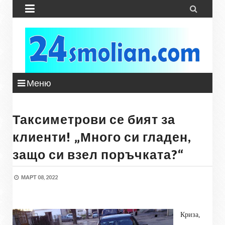


Меню
Таксиметрови се бият за
клиенти! „Много си гладен,
защо си взел поръчката?“
МАРТ 08, 2022
Криза,