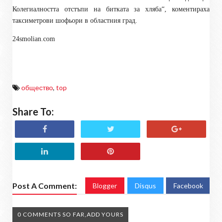
Колегиалността отстъпи на битката за хляба“, коментираха
таксиметрови шофьори в областния град.
24smolian.com
общество
,
top
Share To:
Post A Comment:
Blogger
Disqus
Facebook
0 COMMENTS SO FAR,ADD YOURS