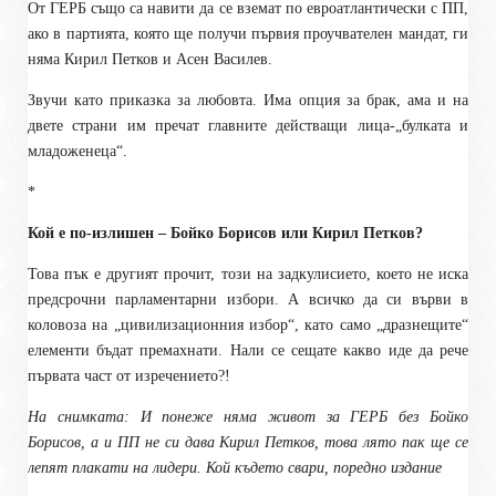
От ГЕРБ също са навити да се вземат по евроатлантически с ПП,
ако в партията, която ще получи първия проучвателен мандат, ги
няма Кирил Петков и Асен Василев.
Звучи като приказка за любовта. Има опция за брак, ама и на
двете страни им пречат главните действащи лица-„булката и
младоженеца“.
*
Кой е по-излишен – Бойко Борисов или Кирил Петков?
Това пък е другият прочит, този на задкулисието, което не иска
предсрочни парламентарни избори. А всичко да си върви в
коловоза на „цивилизационния избор“, като само „дразнещите“
елементи бъдат премахнати. Нали се сещате какво иде да рече
първата част от изречението?!
На снимката: И понеже няма живот за ГЕРБ без Бойко
Борисов, а и ПП не си дава Кирил Петков, това лято пак ще се
лепят плакати на лидери. Кой където свари, поредно издание