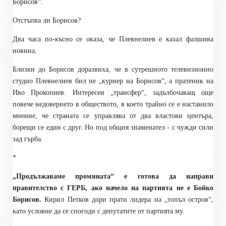
Борисов“.
Отстъпва ли Борисов?
Два часа по-късно се оказа, че Плевнелиев е казал фалшива
новина.
Близки до Борисов доразвиха, че в сутрешното телевизионно
студио Плевнелиев бил не „куриер на Борисов“, а пратеник на
Иво Прокопиев. Интересен „трансфер“, задълбочаващ още
повече недоверието в обществото, в което трайно се е настанило
мнение, че страната се управлява от два властови центъра,
борещи се един с друг. Но под общия знаменател - с чужди сили
зад гърба.
*
„Продължаваме промяната“ е готова да направи
правителство с ГЕРБ, ако начело на партията не е Бойко
Борисов.
Кирил Петков дори прати лидера на „топъл остров“,
като условие да се спогоди с депутатите от партията му.