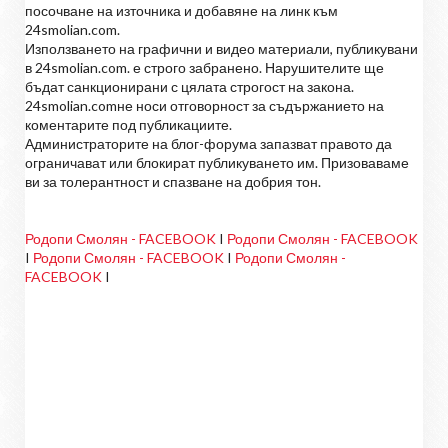
посочване на източника и добавяне на линк към
24smolian.com.
Използването на графични и видео материали, публикувани
в 24smolian.com. е строго забранено. Нарушителите ще
бъдат санкционирани с цялата строгост на закона.
24smolian.comне носи отговорност за съдържанието на
коментарите под публикациите.
Администраторите на блог-форума запазват правото да
ограничават или блокират публикуването им. Призоваваме
ви за толерантност и спазване на добрия тон.
Родопи Смолян - FACEBOOK
I
Родопи Смолян - FACEBOOK
I
Родопи Смолян - FACEBOOK
I
Родопи Смолян -
FACEBOOK
I