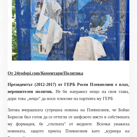
От 24rodopi.com/Коментари/Политика
Президентът (2012-2017) от ГЕРБ Росен Плевнелиев е плах,
нерешителен политик.
Не би направил нещо на своя глава,
дори това „нещо“ да носи плюсове на партията му ГЕРБ.
Затова вчерашната сутрешна новина на Плевнелиев, че Бойко
Борисов бил готов да се оттегли от шефското място в собствената
му формация, бе „глътната“ от медиите. Всички уважиха
новината, защото приеха Плевнелиев като „куриера на