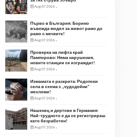
Aug 07 2026
-
Първо в България: Борино
въвежда модел за живот рамо до
рамо с мечките!
Aug 07 2026
-
Проверка на лифта край
Пампорово: Няма нарушения,
новите станции се изграждат!
Aug 07 2026
-
Измамата е разкрита: Родопски
села в схема с „чудодейни“
мехлеми!
Aug 07 2026
-
Нашенец и дертове в Германия:
Най-трудното е да се регистрираш
като безработен!
Aug 07 2026
-