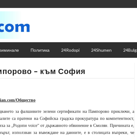
риминале
Политика
24Rodopi
24Shumen
24Bulg
мпорово – към София
lian.com/Общество
дването за фалшивите зелени сертификати на Пампорово приключи, а
алите са пратени на Софийска градска прокуратура по компетентност,
иха за „Родопи
voice
“ от държавното обвинение в Смолян. Причината е,
върът, използван за въвеждане на данните, е в столицата въпреки, че