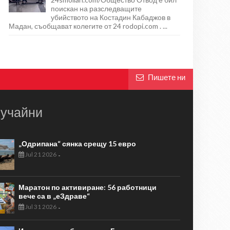
поискан на разследващите
убийството на Костадин Кабаджов в
Мадан, съобщават колегите от 24 rodopi.com . ...
Пишете ни
учайни
„Одрипана“ сянка срещу 15 евро
Jul 21 2026
-
Маратон по активиране: 56 работници
вече са в „еЗдраве“
Jul 31 2026
-