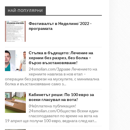
НАЙ-ПОПУЛЯРНИ
Фестивалът в Неделино`2022 -
програмата
Стъпка в бъдещето: Лечение на
хернии без разрез, без болка –
бързо възстановяване!
24smolian.com/Здраве Лечението на
херниите навлиза в нов етап –
операции без разрези на мускулите, с минимална
болка и възстановяване само з...
Кабинетът реши: По 100 евро за
всеки гласувал на вота!
(Не)платена публикация!
24smolian.com/Общество Всеки един
гласоподавател по време на вота на
19 април ще получи 100 евро, веднага след кат...