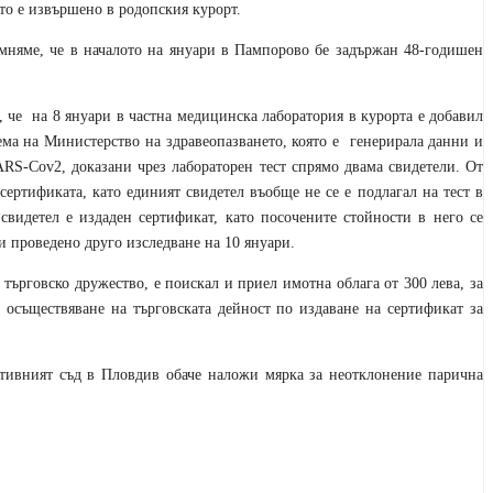
то е извършено в родопския курорт.
няме, че в началото на януари в
Пампорово
бе задържан 48-годишен
, че
на 8 януари в частна медицинска лаборатория
в курорта
е добавил
ма на Министерство на здравеопазването, която е
генерирала данни и
ARS-Cov2, доказани чрез лабораторен тест спрямо двама свидетели. От
сертификата, като единият свидетел въобще не се е подлагал на тест в
свидетел е издаден сертификат, като посочените стойности в него се
ри проведено друго изследване на 10 януари.
 търговско дружество, е поискал и приел имотна облага от 300 лева, за
осъществяване на търговската дейност по издаване на сертификат за
тивният съд в Пловдив обаче наложи мярка за неотклонение парична