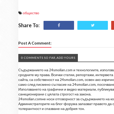
общество
Share To:
Post A Comment:
0 COMMENTS SO FAR,ADD YOURS
Съдържанието на 24smolian.com и технологиите, използван
сродните му права. Всички статии, репортажи, интервюта 
сайта, са собственост на 24smolian.com, освен ако изрич
само след писмено съгласие на 24smolian.com, посочване
Използването на графични и видео материали, публикува
санкционирани с цялата строгост на закона.
24smolian.comне носи отговорност за съдържанието на к
Администраторите на блог-форума запазват правото да о
толерантност и спазване на добрия тон.