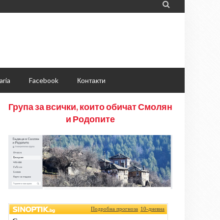

aria
Facebook
Контакти
Група за всички, които обичат Смолян
и Родопите