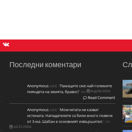
Последни коментари
Сл
Anonymous
said, "
Памаците сме най-големите
Aug 06 2026
пияндета на земята, бравос!
" on
Read Comment
Anonymous
said, "
Момчетата не казват
истината. Нападателите са били много повече
от 3-ма. Шабан е основният извършител.
" on
Jul 31 2026