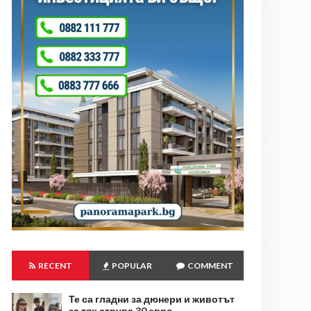
RECENT
POPULAR
COMMENT
Те са гладни за дюнери и животът
за тях струва 30 евро