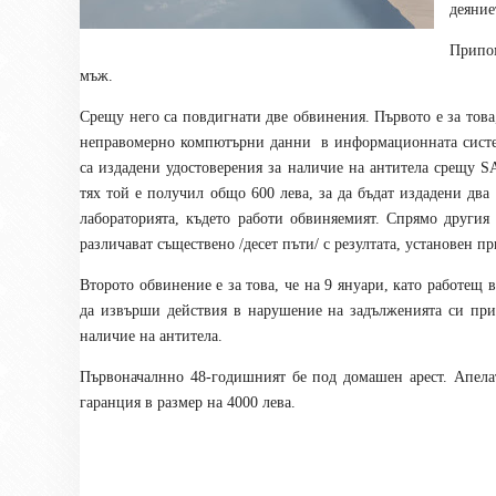
деяние
Припом
мъж.
Срещу него са повдигнати две обвинения. Първото е за това
неправомерно компютърни данни
в информационната систе
са издадени удостоверения за наличие на антитела срещу S
тях той е получил общо 600 лева, за да бъдат издадени два 
лабораторията, където работи обвиняемият. Спрямо другия 
различават съществено /десет пъти/ с резултата, установен п
Второто обвинение е за това, че на 9 януари, като работещ в
да извърши действия в нарушение на задълженията си при 
наличие на антитела.
Първоначалнно 48-годишният бе под домашен арест. Апела
гаранция в размер на 4000 лева.