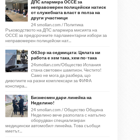
ДПС алармира ОССЕ за
неправомерен полицейски натиск
от служебната власт в полза на
други участници
24 smolian.com / Политика
Ръководството на ДПС алармира мисията на
ОССЕ за предсрочните парламентарни избори за
неправомерен полицейски нат...
ОбЗор на седмицата: Цялата ни
работа е хем така, хем по-така
24smolian.com/Общество Испания
стана световен шампион. Честито!
Само не мога да разбера, що
дивотиите на разни комплексари за ФИФА
конспира...
Бизнесмен дари линейка на
Неделино!
24 smolian.com / Общество Община
Неделино вече разполага с напълно
оборудван специализиран
медицински автомобил-линейка. Това съобщи
кметът...