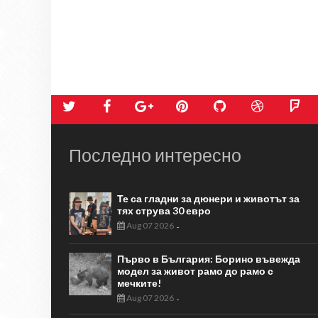
Последно интересно
Те са гладни за дюнери и животът за
тях струва 30 евро
Aug 07 2026
-
Първо в България: Борино въвежда
модел за живот рамо до рамо с
мечките!
Aug 07 2026
-