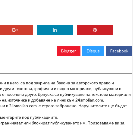
Blogger
Disqus
Facebook
и в него, са под закрила на Закона за авторското право и
и други текстови, графични и видео материали, публикувани в
но е посочено друго. Допуска се публикуване на текстови материали
 на източника и добавяне на линк към 24smolian.com.
ни в 24smolian.com. е строго забранено. Нарушителите ще бъдат
оментарите под публикациите.
граничават или блокират публикуването им. Призоваваме ви за