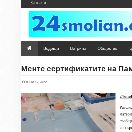
Контакти
Водещи
Витрина
Общество
К
Менте сертификатите на Па
ЮЛИ 12, 2022
24smo
Разсле
матери
съобщ
че сър