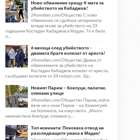
Ново обвинение срещу 4-мата за
убийството на Кабаджов!
24smolian.com/Общество С ново
обвинение се сдобиха четиримата
млади мъже за убийството на 23-
годишния Костадин Кабаджов в Мадан. То е било
п...
6 месеца след убийството -
двамата братя излизат от ареста!
24smolian.com/Общество Двама от
обвиняемите за убийството на
Костадин Кабаджов излизат от ареста,
съобщават колегите от 24 rodopi.com . Бр...
Новият Париж – боклуци, палатки,
опикани улици
24smolian.com/Общество Париж, който
вече не е онзи Париж – на Хемингуей,
на бохемата, на изкуството. „Много
неизчистени боклуци, опикани у...
Топ новината: Поискаха отвод на
разследващите ужаса в Мадан!
24smolian.com/Общество Отвод е бил