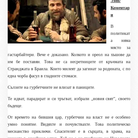
.com/
Коментар
и
В
политикат
а няма
място за
гастарбайтери. Вече е доказано. Колкото и ореол на хъшове да
им бе поставян. Това не са несретниците от кръчмата на
Странджата в Браила. Които милеят да загинат за родината, с по
една чорба фасул в гладните стомаси.
Сълзите на гурбетчиите не влизат в паниците.
Те идват, парадират и си тръгват, избрали „новия свят“, своето
бъдеще.
От времето на бившия цар, гурбетчии на власт не е особено
умно понятие. Видяхте и почувствахте. Това политическо
месианство приключи. Спасителят е в сърцата, в храма, на