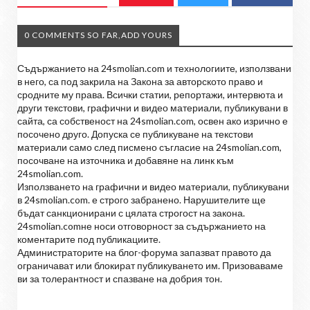
0 COMMENTS SO FAR,ADD YOURS
Съдържанието на 24smolian.com и технологиите, използвани
в него, са под закрила на Закона за авторското право и
сродните му права. Всички статии, репортажи, интервюта и
други текстови, графични и видео материали, публикувани в
сайта, са собственост на 24smolian.com, освен ако изрично е
посочено друго. Допуска се публикуване на текстови
материали само след писмено съгласие на 24smolian.com,
посочване на източника и добавяне на линк към
24smolian.com.
Използването на графични и видео материали, публикувани
в 24smolian.com. е строго забранено. Нарушителите ще
бъдат санкционирани с цялата строгост на закона.
24smolian.comне носи отговорност за съдържанието на
коментарите под публикациите.
Администраторите на блог-форума запазват правото да
ограничават или блокират публикуването им. Призоваваме
ви за толерантност и спазване на добрия тон.