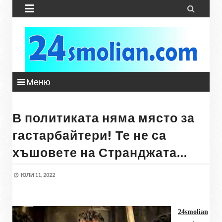


Меню
В политиката няма място за
гастарбайтери! Те не са
хъшовете на Странджата…
ЮЛИ 11, 2022
24smolian