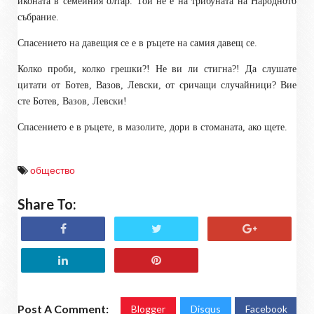
иконата в семейния олтар. Той не е на трибуната на Народното
събрание.
Спасението на давещия се е в ръцете на самия давещ се.
Колко проби, колко грешки?! Не ви ли стигна?!
Да слушате
цитати от Ботев, Вазов, Левски, от сричащи случайници? Вие
сте Ботев, Вазов, Левски!
Спасението е в ръцете, в мазолите, дори в стоманата, ако щете.
общество
Share To:
Post A Comment:
Blogger
Disqus
Facebook